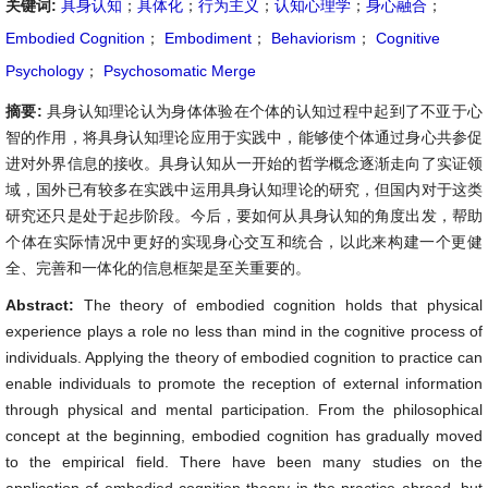
关键词:
具身认知
；
具体化
；
行为主义
；
认知心理学
；
身心融合
；
Embodied Cognition
；
Embodiment
；
Behaviorism
；
Cognitive
Psychology
；
Psychosomatic Merge
摘要:
具身认知理论认为身体体验在个体的认知过程中起到了不亚于心
智的作用，将具身认知理论应用于实践中，能够使个体通过身心共参促
进对外界信息的接收。具身认知从一开始的哲学概念逐渐走向了实证领
域，国外已有较多在实践中运用具身认知理论的研究，但国内对于这类
研究还只是处于起步阶段。今后，要如何从具身认知的角度出发，帮助
个体在实际情况中更好的实现身心交互和统合，以此来构建一个更健
全、完善和一体化的信息框架是至关重要的。
Abstract:
The theory of embodied cognition holds that physical
experience plays a role no less than mind in the cognitive process of
individuals. Applying the theory of embodied cognition to practice can
enable individuals to promote the reception of external information
through physical and mental participation. From the philosophical
concept at the beginning, embodied cognition has gradually moved
to the empirical field. There have been many studies on the