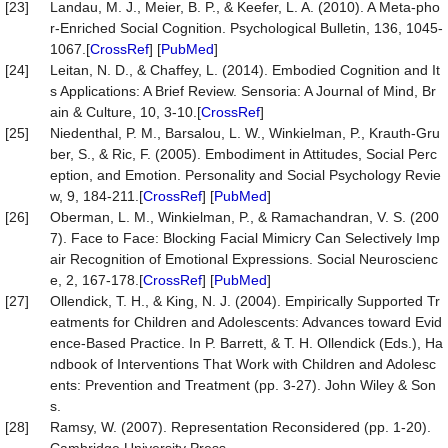
[23]
Landau, M. J., Meier, B. P., & Keefer, L. A. (2010). A Meta-pho
r-Enriched Social Cognition. Psychological Bulletin, 136, 1045-
1067.[
CrossRef
] [
PubMed
]
[24]
Leitan, N. D., & Chaffey, L. (2014). Embodied Cognition and It
s Applications: A Brief Review. Sensoria: A Journal of Mind, Br
ain & Culture, 10, 3-10.[
CrossRef
]
[25]
Niedenthal, P. M., Barsalou, L. W., Winkielman, P., Krauth-Gru
ber, S., & Ric, F. (2005). Embodiment in Attitudes, Social Perc
eption, and Emotion. Personality and Social Psychology Revie
w, 9, 184-211.[
CrossRef
] [
PubMed
]
[26]
Oberman, L. M., Winkielman, P., & Ramachandran, V. S. (200
7). Face to Face: Blocking Facial Mimicry Can Selectively Imp
air Recognition of Emotional Expressions. Social Neuroscienc
e, 2, 167-178.[
CrossRef
] [
PubMed
]
[27]
Ollendick, T. H., & King, N. J. (2004). Empirically Supported Tr
eatments for Children and Adolescents: Advances toward Evid
ence-Based Practice. In P. Barrett, & T. H. Ollendick (Eds.), Ha
ndbook of Interventions That Work with Children and Adolesc
ents: Prevention and Treatment (pp. 3-27). John Wiley & Son
s.
[28]
Ramsy, W. (2007). Representation Reconsidered (pp. 1-20).