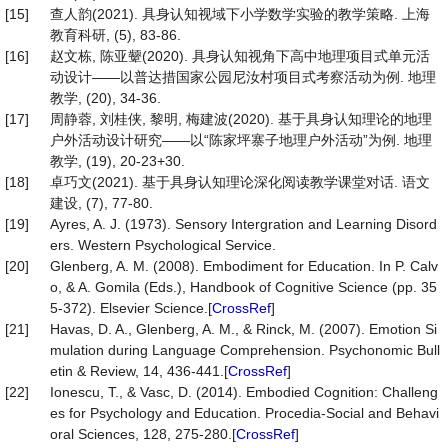
[15]
查人韵(2021). 具身认知视域下小学数学实验的教学策略. 上海
教育科研, (5), 83-86.
[16]
赵文栋, 陈亚颦(2020). 具身认知视角下高中地理项目式单元活
动设计——以普达措国家公园尼汝村项目式考察活动为例. 地理
教学, (20), 34-36.
[17]
周静蓉, 刘桂侠, 黎明, 梅建波(2020). 基于具身认知理论的地理
户外活动设计研究——以“陈家坪寨子地理户外活动”为例. 地理
教学, (19), 20-23+30.
[18]
卓巧文(2021). 基于具身认知理论深化阅读教学课堂对话. 语文
建设, (7), 77-80.
[19]
Ayres, A. J. (1973). Sensory Intergration and Learning Disord
ers. Western Psychological Service.
[20]
Glenberg, A. M. (2008). Embodiment for Education. In P. Calv
o, & A. Gomila (Eds.), Handbook of Cognitive Science (pp. 35
5-372). Elsevier Science.[
CrossRef
]
[21]
Havas, D. A., Glenberg, A. M., & Rinck, M. (2007). Emotion Si
mulation during Language Comprehension. Psychonomic Bull
etin & Review, 14, 436-441.[
CrossRef
]
[22]
Ionescu, T., & Vasc, D. (2014). Embodied Cognition: Challeng
es for Psychology and Education. Procedia-Social and Behavi
oral Sciences, 128, 275-280.[
CrossRef
]