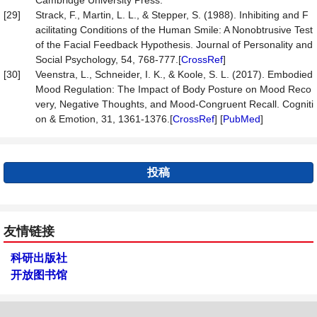
Cambridge University Press.
[29]
Strack, F., Martin, L. L., & Stepper, S. (1988). Inhibiting and F
acilitating Conditions of the Human Smile: A Nonobtrusive Test
of the Facial Feedback Hypothesis. Journal of Personality and
Social Psychology, 54, 768-777.[
CrossRef
]
[30]
Veenstra, L., Schneider, I. K., & Koole, S. L. (2017). Embodied
Mood Regulation: The Impact of Body Posture on Mood Reco
very, Negative Thoughts, and Mood-Congruent Recall. Cogniti
on & Emotion, 31, 1361-1376.[
CrossRef
] [
PubMed
]
投稿
友情链接
科研出版社
开放图书馆