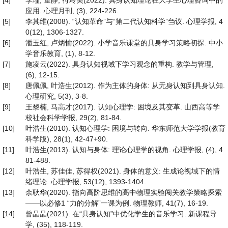
[4]
李瑾, 董静, 苻玲美(2022). 具身认知理论在大学生心理咨询中的
应用. 心理月刊, (3), 224-226.
[5]
李其维(2008). “认知革命”与“第二代认知科学”刍议. 心理学报, 4
0(12), 1306-1327.
[6]
潘玉红, 卢炳愉(2022). 小学音乐课堂的具身学习策略初探. 中小
学音乐教育, (1), 8-12.
[7]
施凌云(2022). 具身认知视域下学习观念的重构. 教学与管理,
(6), 12-15.
[8]
唐佩佩, 叶浩生(2012). 作为主体的身体: 从无身认知到具身认知.
心理研究, 5(3), 3-8.
[9]
王黎楠, 马高才(2017). 认知心理学: 困境及其变革. 山西高等学
校社会科学学报, 29(2), 81-84.
[10]
叶浩生(2010). 认知心理学: 困境与转向. 华东师范大学学报(教育
科学版), 28(1), 42-47+90.
[11]
叶浩生(2013). 认知与身体: 理论心理学的视角. 心理学报, (4), 4
81-488.
[12]
叶浩生, 苏佳佳, 苏得权(2021). 身体的意义: 生成论视域下的情
绪理论. 心理学报, 53(12), 1393-1404.
[13]
余耿华(2020). 指向高阶思维的高中物理实验闯关教学策略探索
——以必修1 “力的分解”一课为例. 物理教师, 41(7), 16-19.
[14]
曾晶晶(2021). 在“具身认知”中优化学生的音乐学习. 新课程导
学, (35), 118-119.