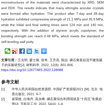
microstructures of the materials were characterized by XRD, SEM
and EDX. The results indicate that many ettringite acicular crystals
were formed after hydration. The product after 7-day and 28-day
hydration exhibited compressive strength of 21.2 MPa and 35.9 MPa,
while the initial and final setting times were 124 min and 140 min,
respectively. With the addition of styrene acrylic copolymer, the
bonding strength can reach 0.48 MPa, which meets the standard of
self-leveling wall putty.
文章引用：
王戈明, 廖士璐, 张奇, 王升高, 陈喆. 磷石膏基自流平建筑腻
子的实验研究[J]. 材料科学, 2022, 12(8): 801-806.
https://doi.org/10.12677/MS.2022.128088
参考文献
[1]
中华人民共和国自然资源部. 中国矿产资源报2021 [M]. 北京: 地
质出版社, 2021: 6-7.
[2]
崔荣政, 白海丹, 高永峰. 磷石膏综合利用现状及“十四五”发展趋
势[J]. 无机盐工业, 2022, 54(4): 1-4.