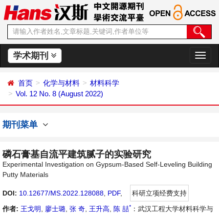
学术期刊
切
换
导
首页
化学与材料
材料科学
航
Vol. 12 No. 8 (August 2022)
期刊菜单
磷石膏基自流平建筑腻子的实验研究
Experimental Investigation on Gypsum-Based Self-Leveling Building
Putty Materials
DOI:
10.12677/MS.2022.128088
,
PDF
,
科研立项经费支持
*
作者:
王戈明
,
廖士璐
,
张 奇
,
王升高
,
陈 喆
：武汉工程大学材料科学与