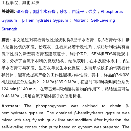
工程学院，湖北 武汉
关键词:
磷石膏
；
β型半水石膏
；
砂浆
；
自流平
；
强度
；
Phosphorus
Gypsum
；
β Hemihydrates Gypsum
；
Mortar
；
Self-Leveling
；
Strength
摘要:
本文通过对磷石膏改性煅烧制得β型半水石膏，以β石膏母体并掺
入适当比例的矿渣、粉煤灰、生石灰及若干改性剂，成功研制出具有自
流平性能的新型磷石膏基建筑腻子。利用XRD、SEM和EDS等微观手
段，分析了自流平材料的微观结构。结果表明，在本反应体系中，β型
半水石膏可与矿渣、生石灰等发生水化反应，从而形成较多的钙矾石针
状晶体，能有效提高产物的工作性能和力学性能。其中，样品的7d和28
d抗压强度分别达到21.2 MPa和35.9 MPa，初凝时间和终凝时间分别为
124 min和140 min。在苯乙烯–丙烯酸共聚物的作用下，粘结强度可达
0.48 MPa，满足自流平墙体腻子的使用标准。
Abstract:
The phosphogypsum was calcined to obtain β-
hemihydrates gypsum. The obtained β-hemihydrates gypsum was
mixed with slag, fly ash, quick lime and modifiers. After hydration, the
self-leveling construction putty based on gypsum was prepared. The