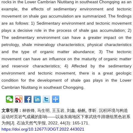
rocks in the Lower Cambrian Niutitang in southeast Chongqing as an
example, the effects of sedimentary environment and tectonic
movement on shale gas accumulation are summarized. The findings
are as follows: 1) Sedimentary environment and tectonic movement
plays a decisive role in the process of shale gas accumulation; 2)
The sedimentary environment can have a greater impact on the
petrology, shale mineralogy characteristics, physical characteristics
and the type of organic matter abundance; 3) The tectonic
movement can have an influence on the maturity of organic matter
and reservoir characteristics; 4) Affected by the sedimentary
environment and tectonic movement, there is a great geologic
condition for the development of shale gas plays in the Lower
Cambrian Niutitang in southeast Chongqing.
文章引用：
林铁锋, 马生明, 王玉岩, 刘鑫, 杨帆, 李昕. 沉积环境与构造
运动对页岩气成藏的影响——以渝东南地区下寒武统牛蹄塘组黑色岩系
为例[J]. 石油天然气学报, 2022, 44(3): 165-171.
https://doi.org/10.12677/JOGT.2022.443021