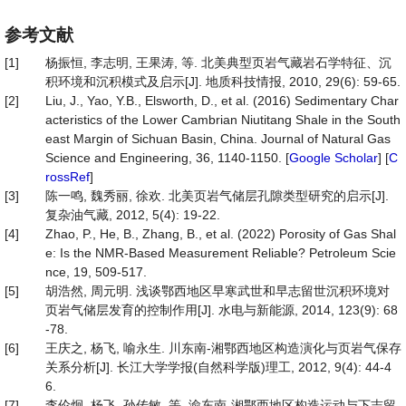
参考文献
[1]
杨振恒, 李志明, 王果涛, 等. 北美典型页岩气藏岩石学特征、沉
积环境和沉积模式及启示[J]. 地质科技情报, 2010, 29(6): 59-65.
[2]
Liu, J., Yao, Y.B., Elsworth, D., et al. (2016) Sedimentary Char
acteristics of the Lower Cambrian Niutitang Shale in the South
east Margin of Sichuan Basin, China. Journal of Natural Gas
Science and Engineering, 36, 1140-1150. [
Google Scholar
] [
C
rossRef
]
[3]
陈一鸣, 魏秀丽, 徐欢. 北美页岩气储层孔隙类型研究的启示[J].
复杂油气藏, 2012, 5(4): 19-22.
[4]
Zhao, P., He, B., Zhang, B., et al. (2022) Porosity of Gas Shal
e: Is the NMR-Based Measurement Reliable? Petroleum Scie
nce, 19, 509-517.
[5]
胡浩然, 周元明. 浅谈鄂西地区早寒武世和早志留世沉积环境对
页岩气储层发育的控制作用[J]. 水电与新能源, 2014, 123(9): 68
-78.
[6]
王庆之, 杨飞, 喻永生. 川东南-湘鄂西地区构造演化与页岩气保存
关系分析[J]. 长江大学学报(自然科学版)理工, 2012, 9(4): 44-4
6.
[7]
李伦炯, 杨飞, 孙传敏, 等. 渝东南-湘鄂西地区构造运动与下志留