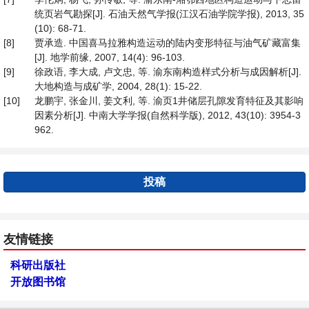
统页岩气勘探[J]. 石油天然气学报(江汉石油学院学报), 2013, 35
(10): 68-71.
[8]
贾承造. 中国喜马拉雅构造运动的陆内变形特征与油气矿藏富集
[J]. 地学前缘, 2007, 14(4): 96-103.
[9]
徐政语, 李大成, 卢文忠, 等. 渝东南构造样式分析与成因解析[J].
大地构造与成矿学, 2004, 28(1): 15-22.
[10]
龙鹏宇, 张金川, 姜文利, 等. 渝页1井储层孔隙发育特征及其影响
因素分析[J]. 中南大学学报(自然科学版), 2012, 43(10): 3954-3
962.
投稿
友情链接
科研出版社
开放图书馆