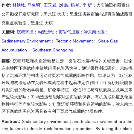
*
作者:
林铁锋
,
马生明
,
王玉岩
,
刘 鑫
,
杨 帆
,
李 昕
：大庆油田有限责任
公司勘探开发研究院，黑龙江 大庆；黑龙江省致密油与泥页岩油成藏研
究重点实验室，黑龙江 大庆
关键词:
沉积环境
；
构造运动
；
页岩气成藏
；
渝东南地区
；
Sedimentary Environment
；
Tectonic Movement
；
Shale Gas
Accumulation
；
Southeast Chongqing
摘要:
沉积环境和构造运动是决定一套岩石地层特性的关键因素。以渝
东南地区下寒武统牛蹄塘组黑色岩系为例，通过采样测试研究，总结概
括了沉积环境与构造运动对页岩气成藏的影响作用。结论认为：1) 沉积
环境与构造运动在页岩气成藏过程中起着决定性作用；2) 沉积环境能够
对泥页岩的岩石学特征、矿物学特征、物性特征与有机质类型及丰度等
产生较大影响；3) 构造运动能够对泥页岩的保存、有机质成熟度及储层
物性特征等产生较大影响；4) 受沉积环境和构造运动的影响，渝东南地
区下寒武统黑色岩系具备有利于页岩气成藏的地质条件。
Abstract:
Sedimentary environment and tectonic movement are the
key factors to decide rock formation properties. By taking the black