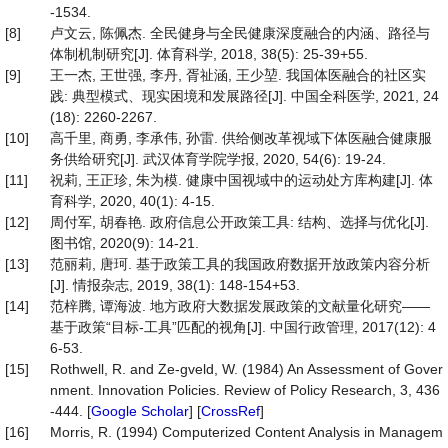
-1534.
[8]
卢文云, 陈佩杰. 全民健身与全民健康深度融合的内涵、路径与
体制机制研究[J]. 体育科学, 2018, 38(5): 25-39+55.
[9]
王一杰, 王世强, 李丹, 胥祉涵, 王少堃. 我国体医融合的社区实
践: 典型模式、现实困境和发展路径[J]. 中国全科医学, 2021, 24
(18): 2260-2267.
[10]
高千里, 商勇, 李承伟, 孙雷. 供给侧改革视域下体医融合健康服
务供给研究[J]. 武汉体育学院学报, 2020, 54(6): 19-24.
[11]
祝莉, 王正珍, 朱为模. 健康中国视域中的运动处方库构建[J]. 体
育科学, 2020, 40(1): 4-15.
[12]
周付军, 胡春艳. 政府信息公开政策工具: 结构、选择与优化[J].
图书馆, 2020(9): 14-21.
[13]
范丽莉, 唐珂. 基于政策工具的我国政府数据开放政策内容分析
[J]. 情报杂志, 2019, 38(1): 148-154+53.
[14]
范梓腾, 谭海波. 地方政府大数据发展政策的文献量化研究——
基于政策“目标-工具”匹配的视角[J]. 中国行政管理, 2017(12): 4
6-53.
[15]
Rothwell, R. and Ze-gveld, W. (1984) An Assessment of Gover
nment. Innovation Policies. Review of Policy Research, 3, 436
-444. [
Google Scholar
] [
CrossRef
]
[16]
Morris, R. (1994) Computerized Content Analysis in Managem