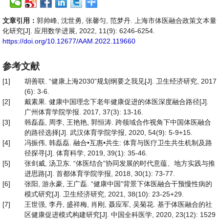
文章引用：
郭帅峰, 沈世勇, 张馨匀, 范梦丹. 上海市体医融合政策文本量
化研究[J]. 应用数学进展, 2022, 11(9): 6246-6254.
https://doi.org/10.12677/AAM.2022.119660
参考文献
[1]
胡善联. “健康上海2030”规划纲要之我见[J]. 卫生经济研究, 2017
(6): 3-6.
[2]
戴素果. 健康中国理念下老年健康促进的体医深度融合路径[J].
广州体育学院学报. 2017, 37(3): 13-16.
[3]
韩磊磊, 周李, 王艳艳, 郭恒涛. 跨领域合作视角下中国体医融合
的路径选择[J]. 武汉体育学院学报, 2020, 54(9): 5-9+15.
[4]
冯振伟, 韩磊磊. 融合•互惠•共生: 体育与医疗卫生共生机制及路
径探寻[J]. 体育科学, 2019, 39(1): 35-46.
[5]
张剑威, 汤卫东. “体医结合”协同发展的时代意蕴、地方实践与推
进思路[J]. 首都体育学院学报, 2018, 30(1): 73-77.
[6]
张阳, 游永豪, 王广磊. “健康中国”背景下体医融合干预慢性病的
模式研究[J]. 卫生经济研究, 2021, 38(10): 23-25+29.
[7]
王世强, 李丹, 盛祥梅, 肖刚, 聂应军, 吴菊花. 基于体医融合的社
区健康促进模式构建研究[J]. 中国全科医学, 2020, 23(12): 1529