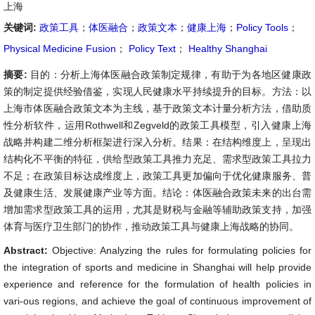
上海
关键词:
政策工具
；
体医融合
；
政策文本
；
健康上海
；
Policy Tools
；
Physical Medicine Fusion
；
Policy Text
；
Healthy Shanghai
摘要:
目的：分析上海体医融合政策制定规律，有助于为各地区健康政
策的制定提供经验借鉴，实现人民健康水平持续提升的目标。方法：以
上海市体医融合政策文本为主线，基于政策文本计量分析方法，借助质
性分析软件，运用Rothwell和Zegveld的政策工具模型，引入健康上海
战略并构建二维分析框架进行深入分析。结果：在结构维度上，呈现出
结构化不平衡的特征，供给型政策工具推力充足、需求型政策工具拉力
不足；在政策目标达成维度上，政策工具更加偏向于优化健康服务、普
及健康生活、发展健康产业等方面。结论：体医融合政策未来的出台需
增加需求型政策工具的运用，尤其是财税与金融等辅助政策支持，加强
体育与医疗卫生部门的协作，推动政策工具与健康上海战略的协同。
Abstract:
Objective: Analyzing the rules for formulating policies for
the integration of sports and medicine in Shanghai will help provide
experience and reference for the formulation of health policies in
vari-ous regions, and achieve the goal of continuous improvement of