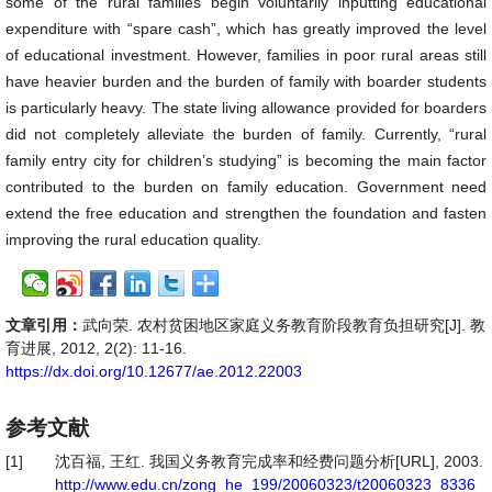
some of the rural families begin voluntarily inputting educational
expenditure with “spare cash”, which has greatly improved the level
of educational investment. However, families in poor rural areas still
have heavier burden and the burden of family with boarder students
is particularly heavy. The state living allowance provided for boarders
did not completely alleviate the burden of family. Currently, “rural
family entry city for children’s studying” is becoming the main factor
contributed to the burden on family education. Government need
extend the free education and strengthen the foundation and fasten
improving the rural education quality.
文章引用：
武向荣. 农村贫困地区家庭义务教育阶段教育负担研究[J]. 教
育进展, 2012, 2(2): 11-16.
https://dx.doi.org/10.12677/ae.2012.22003
参考文献
[1]
沈百福, 王红. 我国义务教育完成率和经费问题分析[URL], 2003.
http://www.edu.cn/zong_he_199/20060323/t20060323_8336