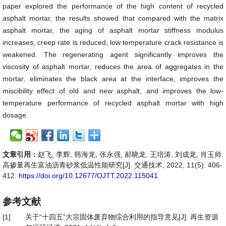
paper explored the performance of the high content of recycled
asphalt mortar, the results showed that compared with the matrix
asphalt mortar, the aging of asphalt mortar stiffness modulus
increases, creep rate is reduced, low temperature crack resistance is
weakened. The regenerating agent significantly improves the
viscosity of asphalt mortar, reduces the area of aggregates in the
mortar, eliminates the black area at the interface, improves the
miscibility effect of old and new asphalt, and improves the low-
temperature performance of recycled asphalt mortar with high
dosage.
文章引用：
赵飞, 李辉, 韩海龙, 张永强, 郝晓龙, 王培涛, 刘成龙, 肖玉帅.
高掺量再生富油沥青砂浆低温性能研究[J]. 交通技术, 2022, 11(5): 406-
412.
https://doi.org/10.12677/OJTT.2022.115041
参考文献
[1]
关于“十四五”大宗固体废弃物综合利用的指导意见[J]. 再生资源