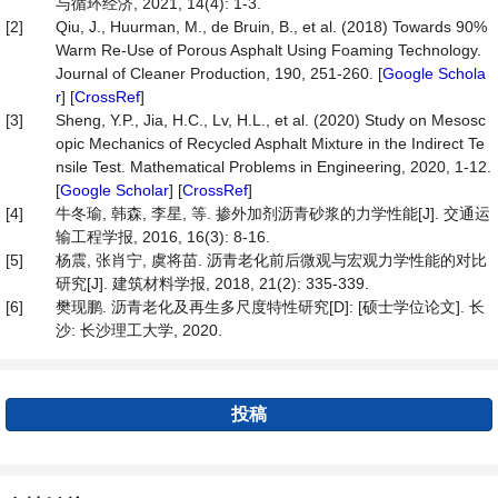
与循环经济, 2021, 14(4): 1-3.
[2]
Qiu, J., Huurman, M., de Bruin, B., et al. (2018) Towards 90%
Warm Re-Use of Porous Asphalt Using Foaming Technology.
Journal of Cleaner Production, 190, 251-260. [
Google Schola
r
] [
CrossRef
]
[3]
Sheng, Y.P., Jia, H.C., Lv, H.L., et al. (2020) Study on Mesosc
opic Mechanics of Recycled Asphalt Mixture in the Indirect Te
nsile Test. Mathematical Problems in Engineering, 2020, 1-12.
[
Google Scholar
] [
CrossRef
]
[4]
牛冬瑜, 韩森, 李星, 等. 掺外加剂沥青砂浆的力学性能[J]. 交通运
输工程学报, 2016, 16(3): 8-16.
[5]
杨震, 张肖宁, 虞将苗. 沥青老化前后微观与宏观力学性能的对比
研究[J]. 建筑材料学报, 2018, 21(2): 335-339.
[6]
樊现鹏. 沥青老化及再生多尺度特性研究[D]: [硕士学位论文]. 长
沙: 长沙理工大学, 2020.
投稿