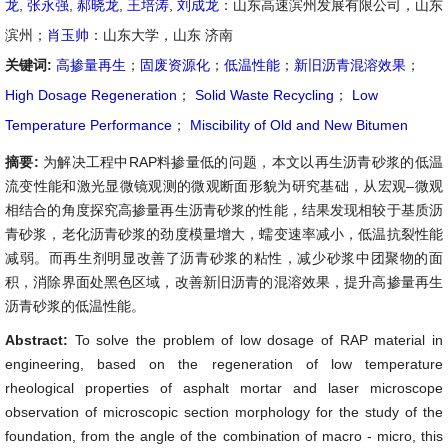
龙
,
张永强
,
郝晓龙
,
王培涛
,
刘成龙
：山东高速滨州发展有限公司，山东
滨州；
肖玉帅
：山东大学，山东 济南
关键词:
高掺量再生
；
固废资源化
；
低温性能
；
新旧沥青混溶效果
；
High Dosage Regeneration
；
Solid Waste Recycling
；
Low
Temperature Performance
；
Miscibility of Old and New Bitumen
摘要:
为解决工程中RAP料掺量低的问题，本文以再生沥青砂浆的低温
流变性能和激光显微镜观测的微观断面形貌为研究基础，从宏观–微观
相结合的角度探究高掺量再生沥青砂浆的性能，结果发现相较于基质沥
青砂浆，老化沥青砂浆的劲度模量增大，蠕变速率减小，低温抗裂性能
减弱。而再生剂明显改善了沥青砂浆的粘性，减少砂浆中团聚物的面
积，消除界面处黑色区域，改善新旧沥青的混溶效果，提升高掺量再生
沥青砂浆的低温性能。
Abstract:
To solve the problem of low dosage of RAP material in
engineering, based on the regeneration of low temperature
rheological properties of asphalt mortar and laser microscope
observation of microscopic section morphology for the study of the
foundation, from the angle of the combination of macro - micro, this