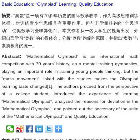
Basic Education; “Olympiad” Learning; Quality Education
摘要:
“奥数”是一项有70多年历史的国际数学赛事，作为高级思维训练
体操，对训练青少年思维具有重要作用。但与升学相挂钩的“全民运
动”，使奥数学习变味异化[1]。本文作者从一名大学生的视角出发，介
绍自己学习“奥数”的心得体会，分析“奥数”跑偏的原因，并指出“奥数”与
素质教育的统一。
Abstract:
“Mathematical Olympiad” is an international math
competition with 70 years’ history, as a mental training gymnastics,
playing an important role in training young people thinking. But the
“mass movement” linked with the studies makes the Olympiad
learning taste changed[1]. The authors proceed from the perspective
of a college student, introduced the experience of learning
“Mathematical Olympiad”, analyzed the reasons for deviation in the
“Mathematical Olympiad”, and pointed out the necessary of the unite
of the “Mathematical Olympiad” and Quality Education.