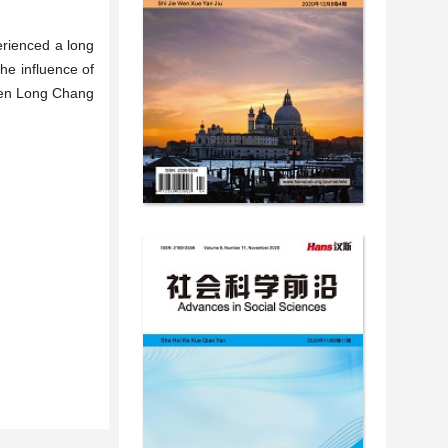
erienced a long
he influence of
when Long Chang