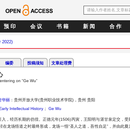
预 印
会 议
书 籍
新 闻
合 作
r 2022)
编委
投稿须知
文章处理费
心
entering on “Ge Wu”
付华丽
：贵州开放大学(贵州职业技术学院)，贵州 贵阳
arly Intellectual History
；
Ge Wu
入，经历长期的彷徨。正德元年(1506)丙寅，王阳明与湛甘泉定交，受
径在龙场悟道之时最终形成，龙场一悟“圣人之道，吾性自足”，并由此奠