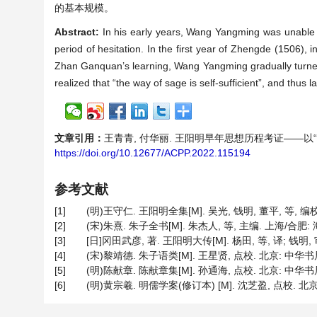
的基本规模。
Abstract:
In his early years, Wang Yangming was unable 
period of hesitation. In the first year of Zhengde (1506
Zhan Ganquan’s learning, Wang Yangming gradually turned 
realized that “the way of sage is self-sufficient”, and thus
文章引用：
王青青, 付华丽. 王阳明早年思想历程考证——以“格物”为中心
https://doi.org/10.12677/ACPP.2022.115194
参考文献
[1]
(明)王守仁. 王阳明全集[M]. 吴光, 钱明, 董平, 等, 编
[2]
(宋)朱熹. 朱子全书[M]. 朱杰人, 等, 主编. 上海/合肥
[3]
[日]冈田武彦, 著. 王阳明大传[M]. 杨田, 等, 译; 钱明,
[4]
(宋)黎靖德. 朱子语类[M]. 王星贤, 点校. 北京: 中华书局,
[5]
(明)陈献章. 陈献章集[M]. 孙通海, 点校. 北京: 中华书局,
[6]
(明)黄宗羲. 明儒学案(修订本) [M]. 沈芝盈, 点校. 北京: