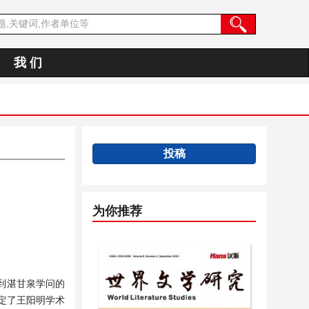
我 们
投稿
为你推荐
到湛甘泉学问的
定了王阳明学术