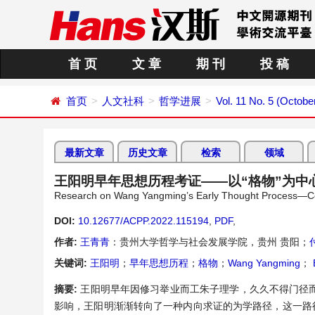
首 页
文 章
期 刊
投 稿
首页
人文社科
哲学进展
Vol. 11 No. 5 (Octobe
最新文章
历史文章
检索
领域
王阳明早年思想历程考证——以“格物”为中
Research on Wang Yangming’s Early Thought Process—C
DOI:
10.12677/ACPP.2022.115194
,
PDF
,
作者:
王青青
：贵州大学哲学与社会发展学院，贵州 贵阳；
关键词:
王阳明
；
早年思想历程
；
格物
；
Wang Yangming
；
E
摘要:
王阳明早年因修习举业而工朱子理学，久久不得门径而
影响，王阳明渐渐转向了一种内向求证的为学路径，这一路