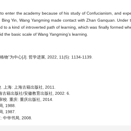
to enter the academy because of his study of Confucianism, and exp
), in Bing Yin, Wang Yangming made contact with Zhan Ganquan. Under t
to a kind of introverted path of learning, which was finally formed 
 laid the basic scale of Wang Yangming’s learning.
[J]. 哲学进展, 2022, 11(5): 1134-1139.
校. 上海: 上海古籍出版社, 2011.
: 海古籍出版社/安徽教育出版社, 2002: 6.
 审校. 重庆: 重庆出版社, 2014.
 1988.
 1987.
 中华书局, 2008.