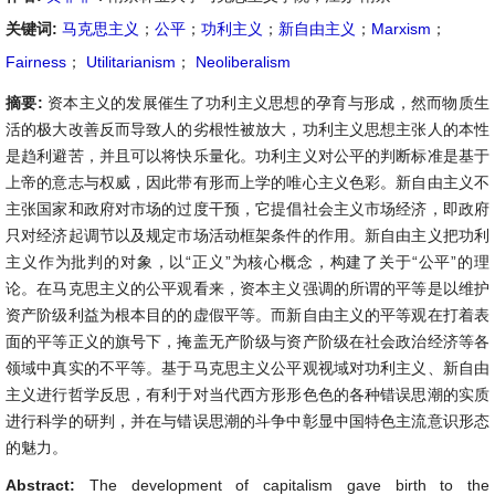
关键词:
马克思主义
；
公平
；
功利主义
；
新自由主义
；
Marxism
；
Fairness
；
Utilitarianism
；
Neoliberalism
摘要:
资本主义的发展催生了功利主义思想的孕育与形成，然而物质生
活的极大改善反而导致人的劣根性被放大，功利主义思想主张人的本性
是趋利避苦，并且可以将快乐量化。功利主义对公平的判断标准是基于
上帝的意志与权威，因此带有形而上学的唯心主义色彩。新自由主义不
主张国家和政府对市场的过度干预，它提倡社会主义市场经济，即政府
只对经济起调节以及规定市场活动框架条件的作用。新自由主义把功利
主义作为批判的对象，以“正义”为核心概念，构建了关于“公平”的理
论。在马克思主义的公平观看来，资本主义强调的所谓的平等是以维护
资产阶级利益为根本目的的虚假平等。而新自由主义的平等观在打着表
面的平等正义的旗号下，掩盖无产阶级与资产阶级在社会政治经济等各
领域中真实的不平等。基于马克思主义公平观视域对功利主义、新自由
主义进行哲学反思，有利于对当代西方形形色色的各种错误思潮的实质
进行科学的研判，并在与错误思潮的斗争中彰显中国特色主流意识形态
的魅力。
Abstract:
The development of capitalism gave birth to the