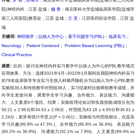
作者:
罗 容
,
孙海华
：南京医科大学盐城临床医学院(盐城市第三人民医
院)神经内科，江苏 盐城；
穆 青
：南京医科大学盐城临床医学院(盐城市
第三人民医院)教育处，江苏 盐城；
兰 灵
：江苏医药职业学院，江苏 盐
城
关键词:
神经病学
；
以病人为中心
；
基于问题学习(PBL)
；
临床实习
；
Neurology
；
Patient Centered
；
Problem Based Learning (PBL)
；
Clinical Practice
摘要:
目的：探讨在神经内科实习教学中以病人为中心的PBL教学模式
应用效果。方法：选择2021年4月~2022年1月期间在我院神经内科实习
的78名临床医学专业实习生按入科顺序随机分为以病人为中心PBL教学
实验组38人和传统教学对照组38人，实习结束时比较两组教学成绩，并
向学生发放问卷，调查学生学习兴趣、合作能力、表达能力、沟通能
力、人文素质5个项目。结果：实验组理论知识和实践技能成绩分别为
50.21 ± 2.96分和34.63 ± 2.06分，对照组为43.18 ± 4.59分和36.61 ±
2.24分，差异有统计学意义(P < 0.001)；实验组与对照组相比，在提高
学习兴趣(86.8% vs 47.3% )、合作能力(86.8% vs 36.4%)、表达能力
(84.2% vs 36.8%)、沟通能力(92.1% vs 7.8%)、人文素质(89.4% vs