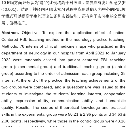
10.5%)方面评分认为“是”的比例均高于对照组，差异具有统计学意义(P
< 0.001)。结论：神经内科临床实习过程中应用以病人为中心的PBL教
学模式可以提高学生的理论知识和实践技能，还有利于实习生的全面发
展，值得推广。
Abstract:
Objective: To explore the application effect of patient
Centered PBL teaching method in the neurology practice teaching.
Methods: 78 interns of clinical medicine major who practiced in the
department of neurology in our hospital from April 2021 to January
2022 were randomly divided into patient centered PBL teaching
group (experimental group) and traditional teaching group (control
group) according to the order of admission, each group including 38
interns. At the end of the practice, the teaching achievements of the
two groups were compared, and a questionnaire was issued to the
students to investigate the students’ learning interest, cooperation
ability, expression ability, communication ability, and humanistic
quality. Results: The scores of theoretical knowledge and practical
skills in the experimental group were 50.21 ± 2.96 points and 34.63 ±
2.06 points, respectively, while those in the control group were 43.18