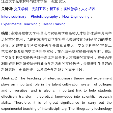
江汉大学光电材料与技术学院，湖北 武汉
关键词:
交叉学科
；
光刻工艺
；
新工科
；
实验教学
；
人才培养
；
Interdisciplinary
；
Photolithography
；
New Engineering
；
Experimental Teaching
；
Talent Training
摘要:
高校开展交叉学科理论与实验教学在高校人才培养体系中具有举
足轻重的作用，也是有效地帮助学生将理论知识转化为科研能力的重要
环节。所以交叉学科类实验教学开展意义重大，交叉学科中的“光刻工
艺实验”是典型的交叉学科类实验，在介绍光刻实验操作教学时，提出
了交叉学科类实验教学对于新工科背景下人才培养的重要性，充分合理
利用好高校科研资源进行新兴学科方向的实验教学，是培养学生良好的
科研素质、创新思维、以及综合学科能力的重要手段。
Abstract:
The teaching of interdisciplinary theory and experiment
plays an important role in the talent culti-vation system of colleges
and universities, and is also an important link to help students
effectively transform theoretical knowledge into scientific research
ability. Therefore, it is of great significance to carry out the
experimental teaching of interdisciplinary. The lithography technology