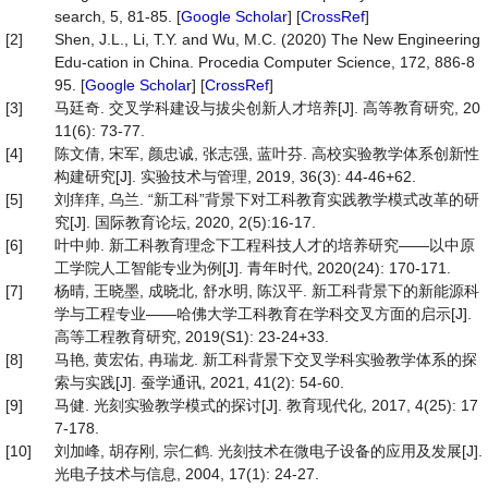
search, 5, 81-85. [
Google Scholar
] [
CrossRef
]
[2]
Shen, J.L., Li, T.Y. and Wu, M.C. (2020) The New Engineering
Edu-cation in China. Procedia Computer Science, 172, 886-8
95. [
Google Scholar
] [
CrossRef
]
[3]
马廷奇. 交叉学科建设与拔尖创新人才培养[J]. 高等教育研究, 20
11(6): 73-77.
[4]
陈文倩, 宋军, 颜忠诚, 张志强, 蓝叶芬. 高校实验教学体系创新性
构建研究[J]. 实验技术与管理, 2019, 36(3): 44-46+62.
[5]
刘痒痒, 乌兰. “新工科”背景下对工科教育实践教学模式改革的研
究[J]. 国际教育论坛, 2020, 2(5):16-17.
[6]
叶中帅. 新工科教育理念下工程科技人才的培养研究——以中原
工学院人工智能专业为例[J]. 青年时代, 2020(24): 170-171.
[7]
杨晴, 王晓墨, 成晓北, 舒水明, 陈汉平. 新工科背景下的新能源科
学与工程专业——哈佛大学工科教育在学科交叉方面的启示[J].
高等工程教育研究, 2019(S1): 23-24+33.
[8]
马艳, 黄宏佑, 冉瑞龙. 新工科背景下交叉学科实验教学体系的探
索与实践[J]. 蚕学通讯, 2021, 41(2): 54-60.
[9]
马健. 光刻实验教学模式的探讨[J]. 教育现代化, 2017, 4(25): 17
7-178.
[10]
刘加峰, 胡存刚, 宗仁鹤. 光刻技术在微电子设备的应用及发展[J].
光电子技术与信息, 2004, 17(1): 24-27.