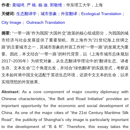
作者:
黄端绮
,
严 格
,
杨 迪
,
郭敬维
：华东理工大学，上海
关键词:
生态翻译学
；
城市形象
；
外宣翻译
；
Ecological Translation
；
City Image
；
Outreach Translation
摘要:
“一带一路”作为我国“大国外交”政策的核心组成部分，为我国的城
市经济与社会发展提供了重要契机。而上海作为“21世纪海上丝绸之
路”的主要城市之一，其城市形象的外宣工作对“一带一路”的发展尤为重
要。因此，本文结合“一带一路”的时代背景，以《上海市城市总体规划
2017~2035年》为研究对象，从生态翻译学理论中的“翻译生态、译者
生存、文本生命”三个角度出发，并结合“绿色翻译”的实践形式，考察该
文本如何将中国文化适配于英语生态环境，还原中文文本的生命，以求
实现理想的外宣效果。
Abstract:
As a core component of major country diplomacy with
Chinese characteristics, “the Belt and Road Initiative” provides an
important opportunity for the economic and social development of
China. As one of the major cities of “the 21st Century Maritime Silk
Road”, the publicity of Shanghai’s city image is particularly important
to the development of “B & R”. Therefore, this essay takes the