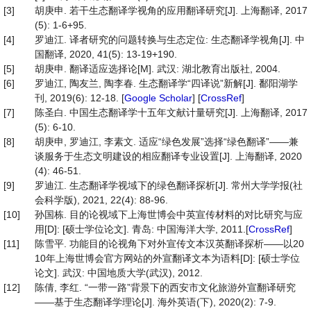
[3]
胡庚申. 若干生态翻译学视角的应用翻译研究[J]. 上海翻译, 2017
(5): 1-6+95.
[4]
罗迪江. 译者研究的问题转换与生态定位: 生态翻译学视角[J]. 中
国翻译, 2020, 41(5): 13-19+190.
[5]
胡庚申. 翻译适应选择论[M]. 武汉: 湖北教育出版社, 2004.
[6]
罗迪江, 陶友兰, 陶李春. 生态翻译学“四译说”新解[J]. 鄱阳湖学
刊, 2019(6): 12-18. [
Google Scholar
] [
CrossRef
]
[7]
陈圣白. 中国生态翻译学十五年文献计量研究[J]. 上海翻译, 2017
(5): 6-10.
[8]
胡庚申, 罗迪江, 李素文. 适应“绿色发展”选择“绿色翻译”——兼
谈服务于生态文明建设的相应翻译专业设置[J]. 上海翻译, 2020
(4): 46-51.
[9]
罗迪江. 生态翻译学视域下的绿色翻译探析[J]. 常州大学学报(社
会科学版), 2021, 22(4): 88-96.
[10]
孙国栋. 目的论视域下上海世博会中英宣传材料的对比研究与应
用[D]: [硕士学位论文]. 青岛: 中国海洋大学, 2011.[
CrossRef
]
[11]
陈雪平. 功能目的论视角下对外宣传文本汉英翻译探析——以20
10年上海世博会官方网站的外宣翻译文本为语料[D]: [硕士学位
论文]. 武汉: 中国地质大学(武汉), 2012.
[12]
陈倩, 李红. “一带一路”背景下的西安市文化旅游外宣翻译研究
——基于生态翻译学理论[J]. 海外英语(下), 2020(2): 7-9.