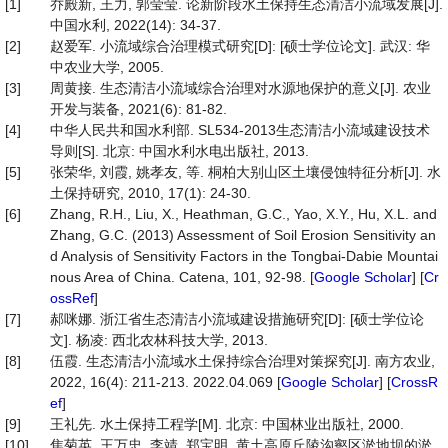
[1]
乔殿新, 王力, 郭莹莹. 论新阶段水土保持生态清洁小流域发展[J].
中国水利, 2022(14): 34-37.
[2]
赵爱军. 小流域综合治理模式研究[D]: [硕士学位论文]. 武汉: 华
中农业大学, 2005.
[3]
周黄接. 生态清洁小流域综合治理对水源地保护的意义[J]. 农业
开发与装备, 2021(6): 81-82.
[4]
中华人民共和国水利部. SL534-2013生态清洁小流域建设技术
导则[S]. 北京: 中国水利水电出版社, 2013.
[5]
张荣华, 刘霞, 姚孝友, 等. 桐柏大别山区土壤侵蚀特征分析[J]. 水
土保持研究, 2010, 17(1): 24-30.
[6]
Zhang, R.H., Liu, X., Heathman, G.C., Yao, X.Y., Hu, X.L. and
Zhang, G.C. (2013) Assessment of Soil Erosion Sensitivity an
d Analysis of Sensitivity Factors in the Tongbai-Dabie Mountai
nous Area of China. Catena, 101, 92-98. [
Google Scholar
] [
Cr
ossRef
]
[7]
郝咪娜. 浙江省生态清洁小流域建设措施研究[D]: [硕士学位论
文]. 杨凌: 西北农林科技大学, 2013.
[8]
伍霞. 生态清洁小流域水土保持综合治理对策探究[J]. 南方农业,
2022, 16(4): 211-213. 2022.04.069 [
Google Scholar
] [
CrossR
ef
]
[9]
王礼先. 水土保持工程学[M]. 北京: 中国林业出版社, 2000.
[10]
焦菊英, 王万忠, 李靖, 郑宝明. 黄土高原丘陵沟壑区淤地坝的淤