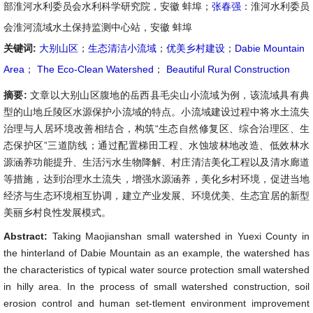
部淮河水利委员会水利科学研究院，安徽 蚌埠；
张春强
：淮河水利委员
会淮河流域水土保持监测中心站，安徽 蚌埠
关键词:
大别山区
；
生态清洁小流域
；
优美乡村建设
；
Dabie Mountain
Area
；
The Eco-Clean Watershed
；
Beautiful Rural Construction
摘要:
文章以大别山区腹地的岳西县毛尖山小流域为例，该流域具有典
型的山地丘陵区水源保护小流域的特点。小流域建设过程中将水土流失
治理与人居环境改善相结合，构筑“生态自然修复区、综合治理区、生
态保护区”三道防线；通过配置梯田工程、水蚀坡林地改造、低效林水
源涵养功能提升、生活污水生物降解、村庄清洁美化工程以及清水廊道
等措施，达到治理水土流失，增强水源涵养，美化乡村环境，促进当地
经济与生态环境相互协调，建立产业发展、环境优美、生态宜居的新型
美丽乡村良性发展模式。
Abstract:
Taking Maojianshan small watershed in Yuexi County in
the hinterland of Dabie Mountain as an example, the watershed has
the characteristics of typical water source protection small watershed
in hilly area. In the process of small watershed construction, soil
erosion control and human set-tlement environment improvement