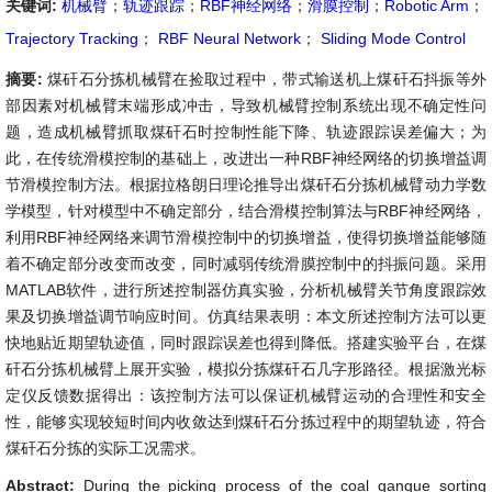
关键词:
机械臂
；
轨迹跟踪
；
RBF神经网络
；
滑膜控制
；
Robotic Arm
；
Trajectory Tracking
；
RBF Neural Network
；
Sliding Mode Control
摘要:
煤矸石分拣机械臂在捡取过程中，带式输送机上煤矸石抖振等外
部因素对机械臂末端形成冲击，导致机械臂控制系统出现不确定性问
题，造成机械臂抓取煤矸石时控制性能下降、轨迹跟踪误差偏大；为
此，在传统滑模控制的基础上，改进出一种RBF神经网络的切换增益调
节滑模控制方法。根据拉格朗日理论推导出煤矸石分拣机械臂动力学数
学模型，针对模型中不确定部分，结合滑模控制算法与RBF神经网络，
利用RBF神经网络来调节滑模控制中的切换增益，使得切换增益能够随
着不确定部分改变而改变，同时减弱传统滑膜控制中的抖振问题。采用
MATLAB软件，进行所述控制器仿真实验，分析机械臂关节角度跟踪效
果及切换增益调节响应时间。仿真结果表明：本文所述控制方法可以更
快地贴近期望轨迹值，同时跟踪误差也得到降低。搭建实验平台，在煤
矸石分拣机械臂上展开实验，模拟分拣煤矸石几字形路径。根据激光标
定仪反馈数据得出：该控制方法可以保证机械臂运动的合理性和安全
性，能够实现较短时间内收敛达到煤矸石分拣过程中的期望轨迹，符合
煤矸石分拣的实际工况需求。
Abstract:
During the picking process of the coal gangue sorting