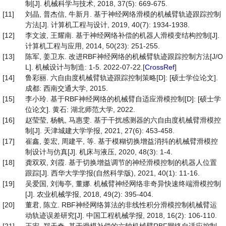
制[J]. 机械科学与技术, 2018, 37(5): 669-675.
[11]
刘晶, 普杰信, 牛新月. 基于神经网络滑模的机械臂轨迹跟踪控制
方法[J]. 计算机工程与设计, 2019, 40(7): 1934-1938.
[12]
李文波, 王耀南. 基于神经网络补偿的机器人滑模变结构控制[J].
计算机工程与应用, 2014, 50(23): 251-255.
[13]
陈军, 姜卫东. 改进RBF神经网络的机械臂轨迹跟踪控制方法[J/O
L]. 机械设计与制造: 1-5. 2022-07-22.[
CrossRef
]
[14]
鲁彩丽. 六自由度机械臂轨迹跟踪控制策略[D]: [硕士学位论文].
成都: 西南交通大学, 2015.
[15]
李小玲. 基于RBF神经网络的机械臂自适应滑模控制[D]: [硕士学
位论文]. 黄石: 湖北师范大学, 2022.
[16]
赵莹莹, 杨帆, 马惠雯. 基于干扰感测器的六自由度机械臂滑模控
制[J]. 天津城建大学学报, 2021, 27(6): 453-458.
[17]
崔鑫, 姜宏, 周建平, 等. 基于模糊切换增益消抖的机械臂滑模控
制设计与仿真[J]. 机床与液压, 2020, 48(3): 1-4.
[18]
龚双双, 刘霞. 基于切换增益调节的神经滑模控制的机器人位置
跟踪[J]. 西华大学学报(自然科学版), 2021, 40(1): 11-16.
[19]
吴爱国, 刘海亭, 董娜. 机械臂神经网络非奇异快速终端滑模控制
[J]. 农业机械学报, 2018, 49(2): 395-404.
[20]
董君, 陈立. RBF神经网络算法的非线性积分滑模控制机械臂运
动轨迹误差研究[J]. 中国工程机械学报, 2018, 16(2): 106-110.