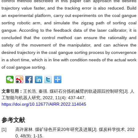
control method described in this paper can approach the desired
trajectory value faster, and the tracking error is also reduced. Build
an experimental platform, carry out experiments on the coal gangue
sorting robotic arm, and simulate the zigzag path of sorting coal
gangue. According to the feedback data of the laser calibrator, it is
concluded that the control method can ensure the rationality and
safety of the movement of the manipulator, and can achieve the
desired trajectory in the coal gangue sorting process by convergence
in a short time, which is in line with condition needs of the actual work
of coal gangue sorting.
文章引用：
王长浩, 秦强. 煤矸石分拣机械臂的轨迹跟踪控制研究[J]. 人
工智能与机器人研究, 2022, 11(4): 437-447.
https://doi.org/10.12677/AIRR.2022.114045
参考文献
[1]
高许家林. 煤矿绿色开采20年研究及进展[J]. 煤炭科学技术, 202
0, 48(9): 1-15.