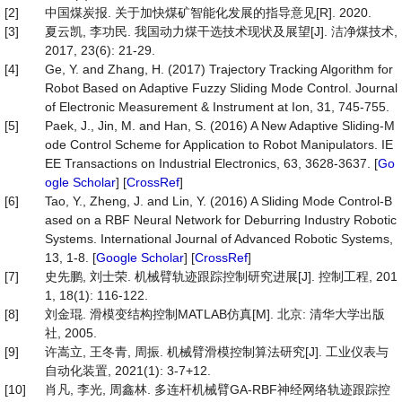
[2]
中国煤炭报. 关于加快煤矿智能化发展的指导意见[R]. 2020.
[3]
夏云凯, 李功民. 我国动力煤干选技术现状及展望[J]. 洁净煤技术,
2017, 23(6): 21-29.
[4]
Ge, Y. and Zhang, H. (2017) Trajectory Tracking Algorithm for
Robot Based on Adaptive Fuzzy Sliding Mode Control. Journal
of Electronic Measurement & Instrument at Ion, 31, 745-755.
[5]
Paek, J., Jin, M. and Han, S. (2016) A New Adaptive Sliding-M
ode Control Scheme for Application to Robot Manipulators. IE
EE Transactions on Industrial Electronics, 63, 3628-3637. [
Go
ogle Scholar
] [
CrossRef
]
[6]
Tao, Y., Zheng, J. and Lin, Y. (2016) A Sliding Mode Control-B
ased on a RBF Neural Network for Deburring Industry Robotic
Systems. International Journal of Advanced Robotic Systems,
13, 1-8. [
Google Scholar
] [
CrossRef
]
[7]
史先鹏, 刘士荣. 机械臂轨迹跟踪控制研究进展[J]. 控制工程, 201
1, 18(1): 116-122.
[8]
刘金琨. 滑模变结构控制MATLAB仿真[M]. 北京: 清华大学出版
社, 2005.
[9]
许嵩立, 王冬青, 周振. 机械臂滑模控制算法研究[J]. 工业仪表与
自动化装置, 2021(1): 3-7+12.
[10]
肖凡, 李光, 周鑫林. 多连杆机械臂GA-RBF神经网络轨迹跟踪控