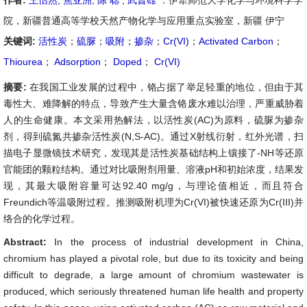
作者:
王怡然
,
焦亚洲
,
陈 聪
,
武晋雄
：伊犁师范大学化学与环境科学学
院，新疆普通高等学校天然产物化学与应用重点实验室，新疆 伊宁
关键词:
活性炭
；
硫脲
；
吸附
；
掺杂
；
Cr(VI)
；
Activated Carbon
；
Thiourea
；
Adsorption
；
Doped
；
Cr(VI)
摘要:
在我国工业发展的过程中，铬占据了举足轻重的地位，但由于其
毒性大、难降解的特点，导致产生大量含铬废水难以治理，严重威胁着
人的生命健康。本文采用热解法，以活性炭(AC)为原料，硫脲为掺杂
剂，得到硫氮共掺杂活性炭(N,S-AC)。通过X射线衍射，红外光谱，扫
描电子显微镜技术研究，发现其是活性炭基础结构上镶接了-NH等还原
官能团的颗粒结构。通过对比吸附剂用量、溶液pH和初始浓度，结果发
现，其最大吸附容量可达92.40 mg/g，与理论值相近，而且符合
Freundich等温吸附过程。推测吸附机理为Cr(VI)被快速还原为Cr(III)并
络合的化学过程。
Abstract:
In the process of industrial development in China,
chromium has played a pivotal role, but due to its toxicity and being
difficult to degrade, a large amount of chromium wastewater is
produced, which seriously threatened human life health and property