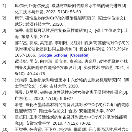
[1]
库尔班江•努尔麦提. 碳基材料吸附去除废水中铬的研究进展[J].
化工技术与开发, 2022, 51(4): 56-60.
[2]
康宁. 磁性生物炭对Cr(Ⅵ)的吸附性能研究[D]: [硕士学位论文].
武汉: 武汉科技大学, 2020.
[3]
陈香. 南疆棉秆活性炭的制备及性能研究[D]: [硕士学位论文]. 上
海: 东华大学, 2015.
[4]
郝军杰, 郭成, 高翔鹏, 李明阳, 龙红明. 硫脲/海藻酸钠对Cr(VI)的
吸附和光催化还原协同去除机制[J]. 复合材料学报, 2022,39(4):
1657-1666. [
Google Scholar
] [
CrossRef
]
[5]
谭芸妃, 吴安, 向方瑞, 董立春, 秦莉晓, 唐金晶. 改性壳聚糖小球
制备及其吸附铬性能综合实验设计[J]. 实验技术与管理, 2021, 3
8(10): 40-44+75.
[6]
张雨婷. 生物质炭对电镀废水中六价铬的去除及机理研究[D]: [博
士学位论文]. 长春: 吉林大学, 2020.
[7]
郭璇, 赵昊星. 硝酸铁改性活性炭对六价铬离子吸附性能研究[J].
广东化工, 2020, 47(16): 8-9+27.
[8]
潘慧. 氧化石墨烯基材料的制备及其对水中Cr(Ⅵ)和Cd(Ⅱ)的去除
性能研究[D]: [硕士学位论文]. 合肥: 安徽建筑大学, 2022.
[9]
章贞阳. 玉米芯活性炭的制备及其对废水中Cr(Ⅵ)的吸附性能研
究[J]. 安徽农业科学, 2019, 47(12): 78-82.
[10]
王智香, 任宜霞, 王飞燕, 朱少锋, 邵辰辉. 开心果壳活性炭对含Cr