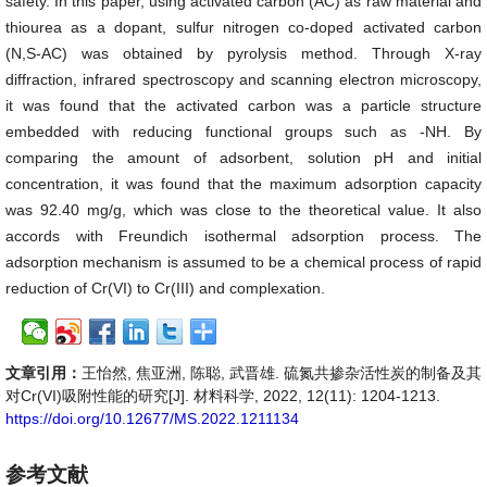
safety. In this paper, using activated carbon (AC) as raw material and
thiourea as a dopant, sulfur nitrogen co-doped activated carbon
(N,S-AC) was obtained by pyrolysis method. Through X-ray
diffraction, infrared spectroscopy and scanning electron microscopy,
it was found that the activated carbon was a particle structure
embedded with reducing functional groups such as -NH. By
comparing the amount of adsorbent, solution pH and initial
concentration, it was found that the maximum adsorption capacity
was 92.40 mg/g, which was close to the theoretical value. It also
accords with Freundich isothermal adsorption process. The
adsorption mechanism is assumed to be a chemical process of rapid
reduction of Cr(VI) to Cr(III) and complexation.
文章引用：
王怡然, 焦亚洲, 陈聪, 武晋雄. 硫氮共掺杂活性炭的制备及其
对Cr(VI)吸附性能的研究[J]. 材料科学, 2022, 12(11): 1204-1213.
https://doi.org/10.12677/MS.2022.1211134
参考文献