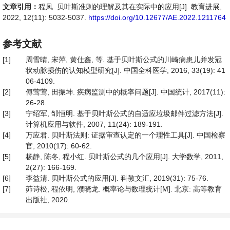
文章引用：
程凤. 贝叶斯准则的理解及其在实际中的应用[J]. 教育进展,
2022, 12(11): 5032-5037.
https://doi.org/10.12677/AE.2022.1211764
参考文献
[1]
周雪晴, 宋萍, 黄仕鑫, 等. 基于贝叶斯公式的川崎病患儿并发冠
状动脉损伤的认知模型研究[J]. 中国全科医学, 2016, 33(19): 41
06-4109.
[2]
傅莺莺, 田振坤. 疾病监测中的概率问题[J]. 中国统计, 2017(11):
26-28.
[3]
宁绍军, 邹恒明. 基于贝叶斯公式的自适应垃圾邮件过滤方法[J].
计算机应用与软件, 2007, 11(24): 189-191.
[4]
万应君. 贝叶斯法则: 证据审查认定的一个理性工具[J]. 中国检察
官, 2010(17): 60-62.
[5]
杨静, 陈冬, 程小红. 贝叶斯公式的几个应用[J]. 大学数学, 2011,
2(27): 166-169.
[6]
李益清. 贝叶斯公式的应用[J]. 科教文汇, 2019(31): 75-76.
[7]
茆诗松, 程依明, 濮晓龙. 概率论与数理统计[M]. 北京: 高等教育
出版社, 2020.