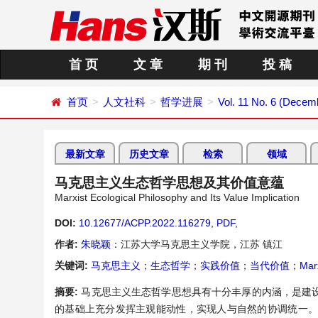
首 页
文 章
期 刊
投 稿
首页
人文社科
哲学进展
Vol. 11 No. 6 (Decem
最新文章
历史文章
检索
领域
马克思主义生态哲学思想及其价值意蕴
Marxist Ecological Philosophy and Its Value Implication
DOI:
10.12677/ACPP.2022.116279
,
PDF
,
作者:
朱晓颖
：江苏大学马克思主义学院，江苏 镇江
关键词:
马克思主义
；
生态哲学
；
实践价值
；
当代价值
；
Mar
摘要:
马克思主义生态哲学思想具有十分丰厚的内涵，是建
的基础上充分发挥主观能动性，实现人与自然的协调统一