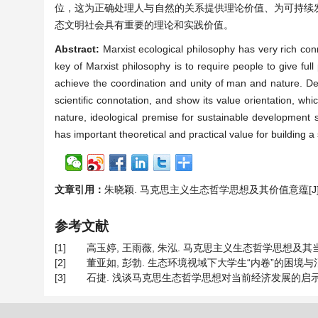
位，这为正确处理人与自然的关系提供理论价值、为可持续
态文明社会具有重要的理论和实践价值。
Abstract:
Marxist ecological philosophy has very rich conn
key of Marxist philosophy is to require people to give full 
achieve the coordination and unity of man and nature. Dee
scientific connotation, and show its value orientation, wh
nature, ideological premise for sustainable development str
has important theoretical and practical value for building a so
文章引用：
朱晓颖. 马克思主义生态哲学思想及其价值意蕴[J]. 哲学进展
参考文献
[1]
高玉婷, 王雨薇, 朱泓. 马克思主义生态哲学思想及其当代价值研
[2]
董亚如, 彭勃. 生态环境视域下大学生“内卷”的困境与消解[J
[3]
石捷. 浅谈马克思生态哲学思想对当前经济发展的启示[J]. 经