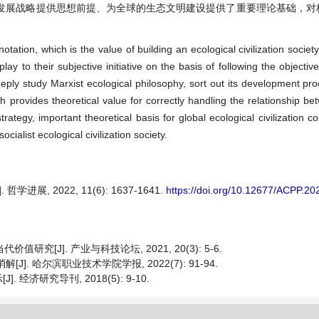
发展战略提供思想前提、为全球的生态文明建设提供了重要理论基础，对
otation, which is the value of building an ecological civilization socie
play to their subjective initiative on the basis of following the objectiv
ply study Marxist ecological philosophy, sort out its development proc
ich provides theoretical value for correctly handling the relationship 
ategy, important theoretical basis for global ecological civilization c
cialist ecological civilization society.
, 2022, 11(6): 1637-1641.
https://doi.org/10.12677/ACPP.2
究[J]. 产业与科技论坛, 2021, 20(3): 5-6.
]. 哈尔滨职业技术学院学报, 2022(7): 91-94.
济研究导刊, 2018(5): 9-10.