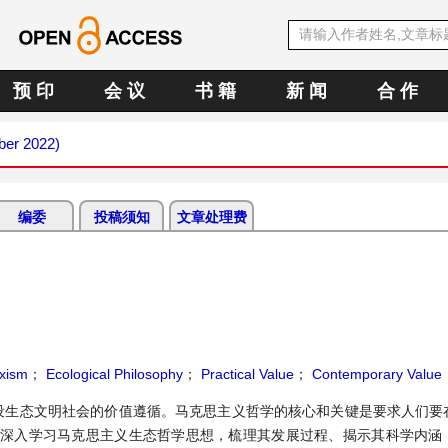
预 印
会 议
书 籍
新 闻
合 作
ber 2022)
编委
投稿须知
文章处理费
xism
；
Ecological Philosophy
；
Practical Value
；
Contemporary Value
设生态文明社会的价值遵循。马克思主义哲学的核心和关键是要求人们要
。深入学习马克思主义生态哲学思想，梳理其发展过程、揭示其科学内涵