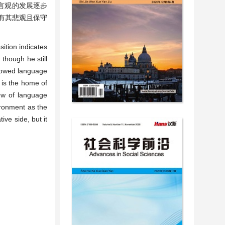
言观的发展逐步
有其悲观且保守
ition indicates
though he still
ndowed language
 is the home of
ew of language
ironment as the
ive side, but it