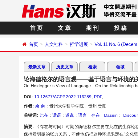
首 页
文 章
期 刊
投 稿
首页
人文社科
哲学进展
Vol. 11 No. 6 (Decem
最新文章
历史文章
检索
领域
论海德格尔的语言观——基于语言与环境的
On Heidegger’s View of Language—On the Relationship 
DOI:
10.12677/ACPP.2022.116289
,
PDF
,
作者:
余 余
：贵州大学哲学学院，贵州 贵阳
关键词:
此在
；
话语
；
道说
；
语言
；
存在
；
Dasein
；
Discou
摘要:
《存在与时间》时期的海德格尔主要在此在的生存论
保持着明显的张力关系，即使他仍把这种环境限定在“文化