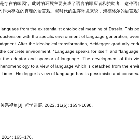
言是存在的家园”。此时的环境主要变成了语言的顺应者和赞助者。这种语
的作为存在的真理的语言观。就时代的生存环境来说，海德格尔的语言观
anguage from the existentialist ontological meaning of Dasein. This pos
oustension with the specific environment of language generation, even 
 judgment. After the ideological transformation, Heidegger gradually e
e the concrete environment. “Language speaks for itself” and “language
es the adaptor and sponsor of language. The development of this vi
 phenomenology to a view of language which is detached from the env
he Times, Heidegger’s view of language has its pessimistic and conservat
. 哲学进展, 2022, 11(6): 1694-1698.
14: 165+176.