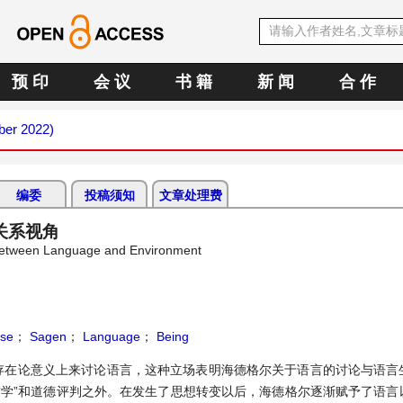
预 印
会 议
书 籍
新 闻
合 作
ber 2022)
编委
投稿须知
文章处理费
关系视角
between Language and Environment
rse
；
Sagen
；
Language
；
Being
存在论意义上来讨论语言，这种立场表明海德格尔关于语言的讨论与语言
哲学”和道德评判之外。在发生了思想转变以后，海德格尔逐渐赋予了语言