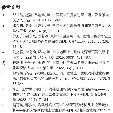
参考文献
[1]
邹才能, 赵群, 丛连铸, 等. 中国页岩气开发进展、潜力及前景[J].
天然气工业, 2021, 41(1): 1-14.
[2]
张金川, 史淼, 王东升, 等. 中国页岩气勘探领域和发展方向[J]. 天
然气工业, 2021, 41(8): 69-80.
[3]
郭旭升, 胡东风, 刘若冰, 魏祥峰, 魏富彬. 四川盆地二叠系海陆过
渡相页岩气地质条件及勘探潜力[J]. 天然气工业, 2018, 38(10):
11-18.
[4]
刘光祥, 金之钧, 邓模, 等. 川东地区上二叠统龙潭组页岩气勘探
潜力[J]. 石油与天然气地质, 2015, 36(3): 481-487.
[5]
杨跃明, 张少敏, 金涛, 等. 川南地区二叠系龙潭组页岩储层特征
及勘探潜力[J]. 岩性油气藏, 2022, 35(1): 1-11.
[6]
赵培荣, 高波, 郭战峰, 魏志红. 四川盆地上二叠统海陆过渡相和
深水陆棚相页岩气的勘探潜力[J]. 石油实验地质, 2020, 42(3): 3
35-344.
[7]
李进, 王学军, 周凯, 等. 海陆过渡相超深层页岩储层特征——以
川东北普光气田Y4井上二叠统龙潭组下段为例[J]. 石油实验地
质, 2022, 44(1): 71-84.
[8]
赵可英, 郭少斌. 海陆过渡相页岩气储层孔隙特征及主控因素分
析——以鄂尔多斯盆地上古生界为例[J]. 石油实验地质, 2015, 3