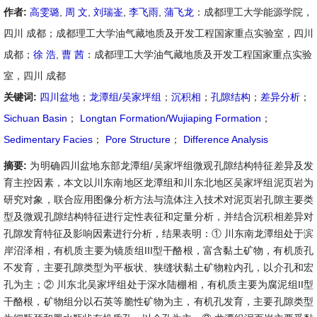
作者:
高雯璐
,
周 文
,
刘瑞崟
,
李飞雨
,
蒲飞龙
：成都理工大学能源学院，
四川 成都；成都理工大学油气藏地质及开发工程国家重点实验室，四川
成都；
徐 浩
,
曹 茜
：成都理工大学油气藏地质及开发工程国家重点实验
室，四川 成都
关键词:
四川盆地
；
龙潭组/吴家坪组
；
沉积相
；
孔隙结构
；
差异分析
；
Sichuan Basin
；
Longtan Formation/Wujiaping Formation
；
Sedimentary Facies
；
Pore Structure
；
Difference Analysis
摘要:
为明确四川盆地东部龙潭组/吴家坪组微观孔隙结构特征差异及发
育主控因素，本文以川东南地区龙潭组和川东北地区吴家坪组泥页岩为
研究对象，联合应用图像分析方法与流体注入技术对泥页岩孔隙主要类
型及微观孔隙结构特征进行定性表征和定量分析，并结合沉积相差异对
孔隙发育特征及影响因素进行分析，结果表明：① 川东南龙潭组处于滨
岸沼泽相，有机质主要为镜质组III型干酪根，富含黏土矿物，有机质孔
不发育，主要孔隙类型为平板状、狭缝状黏土矿物粒内孔，以介孔和宏
孔为主；② 川东北吴家坪组处于深水陆棚相，有机质主要为腐泥组II型
干酪根，矿物组分以石英等脆性矿物为主，有机孔发育，主要孔隙类型