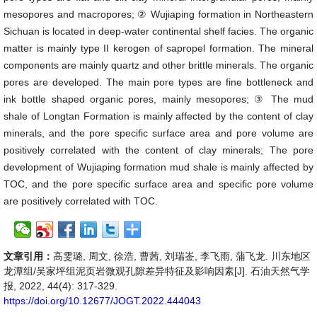
mesopores and macropores; ② Wujiaping formation in Northeastern
Sichuan is located in deep-water continental shelf facies. The organic
matter is mainly type II kerogen of sapropel formation. The mineral
components are mainly quartz and other brittle minerals. The organic
pores are developed. The main pore types are fine bottleneck and
ink bottle shaped organic pores, mainly mesopores; ③ The mud
shale of Longtan Formation is mainly affected by the content of clay
minerals, and the pore specific surface area and pore volume are
positively correlated with the content of clay minerals; The pore
development of Wujiaping formation mud shale is mainly affected by
TOC, and the pore specific surface area and specific pore volume
are positively correlated with TOC.
文章引用：
高雯璐, 周文, 徐浩, 曹茜, 刘瑞崟, 李飞雨, 蒲飞龙. 川东地区
龙潭组/吴家坪组泥页岩微观孔隙差异特征及影响因素[J]. 石油天然气学
报, 2022, 44(4): 317-329.
https://doi.org/10.12677/JOGT.2022.444043