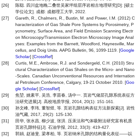
[26]
陈聪. 四川盆地晚二叠世吴家坪组层序岩相古地理研究[D]: [硕士
学位论文]. 成都: 成都理工大学, 2022.
[27]
Gareth, R., Chalmers, R., Bustin, M. and Power, I.M. (2012) C
haracterization of Gas Shale Pore Systems by Porosimetry, P
ycnometry, Surface Area, and Field Emission Scanning Electr
on Microscopy/Transmission Electron Microscopy Image Anal
yses: Examples from the Barnett, Woodford, Haynesville, Mar
cellus, and Doig Units. AAPG Bulletin, 96, 1099-1119. [
Google
Scholar
] [
CrossRef
]
[28]
Curtis, M.E., Ambrose, R.J. and Sondergeld, C.H. (2010) Stru
ctural Characterization of Gas Shales on the Micro- and Nano
-Scales. Canadian Unconventional Resources and Internation
al Petroleum Conference, Calgary, 19-21 October 2010. [
Goo
gle Scholar
] [
CrossRef
]
[29]
焦堃, 姚素平, 吴浩, 李苗春, 汤中一. 页岩气储层孔隙系统表征方
法研究进展[J]. 高校地质学报, 2014, 20(1): 151-161.
[30]
孙文峰, 李玮, 董智煜, 等. 页岩孔隙结构表征方法新探索[J]. 岩性
油气藏, 2017, 29(2): 125-130.
[31]
田华, 张水昌, 柳少波, 张洪. 压汞法和气体吸附法研究富有机质
页岩孔隙特征[J]. 石油学报, 2012, 33(3): 419-427.
[32]
郭娟, 赵迪斐, 梁孝柏, 等. 页岩纳米孔隙的结构量化表征——以