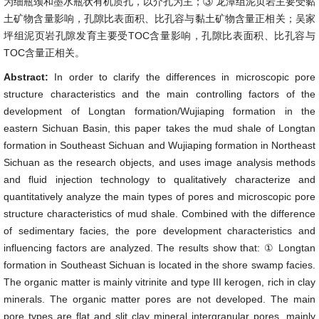
为细瓶颈和墨水瓶状有机质孔，以介孔为主；③ 龙潭组泥页岩主要受黏
土矿物含量影响，孔隙比表面积、比孔容与黏土矿物含量正相关；吴家
坪组泥页岩孔隙发育主要受TOC含量影响，孔隙比表面积、比孔容与
TOC含量正相关。
Abstract:
In order to clarify the differences in microscopic pore
structure characteristics and the main controlling factors of the
development of Longtan formation/Wujiaping formation in the
eastern Sichuan Basin, this paper takes the mud shale of Longtan
formation in Southeast Sichuan and Wujiaping formation in Northeast
Sichuan as the research objects, and uses image analysis methods
and fluid injection technology to qualitatively characterize and
quantitatively analyze the main types of pores and microscopic pore
structure characteristics of mud shale. Combined with the difference
of sedimentary facies, the pore development characteristics and
influencing factors are analyzed. The results show that: ① Longtan
formation in Southeast Sichuan is located in the shore swamp facies.
The organic matter is mainly vitrinite and type III kerogen, rich in clay
minerals. The organic matter pores are not developed. The main
pore types are flat and slit clay mineral intergranular pores, mainly