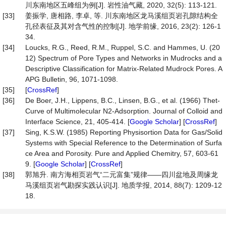
川东南地区五峰组为例[J]. 岩性油气藏, 2020, 32(5): 113-121.
[33]
姜振学, 唐相路, 李卓, 等. 川东南地区龙马溪组页岩孔隙结构全
孔径表征及其对含气性的控制[J]. 地学前缘, 2016, 23(2): 126-1
34.
[34]
Loucks, R.G., Reed, R.M., Ruppel, S.C. and Hammes, U. (20
12) Spectrum of Pore Types and Networks in Mudrocks and a
Descriptive Classification for Matrix-Related Mudrock Pores. A
APG Bulletin, 96, 1071-1098.
[35]
[
CrossRef
]
[36]
De Boer, J.H., Lippens, B.C., Linsen, B.G., et al. (1966) Thet-
Curve of Multimolecular N2-Adsorption. Journal of Colloid and
Interface Science, 21, 405-414. [
Google Scholar
] [
CrossRef
]
[37]
Sing, K.S.W. (1985) Reporting Physisortion Data for Gas/Solid
Systems with Special Reference to the Determination of Surfa
ce Area and Porosity. Pure and Applied Chemitry, 57, 603-61
9. [
Google Scholar
] [
CrossRef
]
[38]
郭旭升. 南方海相页岩气“二元富集”规律——四川盆地及周缘龙
马溪组页岩气勘探实践认识[J]. 地质学报, 2014, 88(7): 1209-12
18.