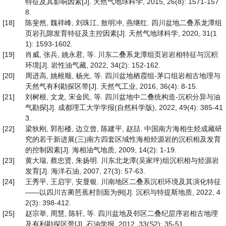
特征及其影响因素[J]. 天然气地球科学, 2015, 26(8): 1571-157
8.
[18]
陈斐然, 魏祥峰, 刘珠江, 敖明冲, 燕继红. 四川盆地二叠系龙潭组
页岩孔隙发育特征及主控因素[J]. 天然气地球科学, 2020, 31(1
1): 1593-1602.
[19]
肖威, 张兵, 姚永君, 等. 川东二叠系龙潭组页岩岩相特征与沉积
环境[J]. 岩性油气藏, 2022, 34(2): 152-162.
[20]
周进高, 姚根顺, 杨光, 等. 四川盆地栖霞组-茅口组岩相古地理与
天然气有利勘探区带[J]. 天然气工业, 2016, 36(4): 8-15.
[21]
刘树根, 文龙, 宋金民, 等. 四川盆地中二叠统构造-沉积分异与油
气勘探[J]. 成都理工大学学报(自然科学版), 2022, 49(4): 385-41
3.
[22]
梁狄刚, 郭彤楼, 边立曾, 陈建平, 赵喆. 中国南方海相生烃成藏研
究的若干新进展(三)南方四套区域性海相烃源岩的沉积相及发育
的控制因素[J]. 海相油气地质, 2009, 14(2): 1-19.
[23]
黄大瑞, 蔡忠贤, 朱扬明. 川东北龙潭(吴家坪)组沉积相与烃源岩
发育[J]. 海洋石油, 2007, 27(3): 57-63.
[24]
王秀平, 王启宇, 安显银. 川南地区二叠系沉积环境及其演化特征
——以四川古蔺芭蕉村剖面为例[J]. 沉积与特提斯地质, 2022, 4
2(3): 398-412.
[25]
赵宗举, 周慧, 陈轩, 等. 四川盆地及邻区二叠纪层序岩相古地理
及有利勘探区带[J]. 石油学报, 2012, 33(S2): 35-51.