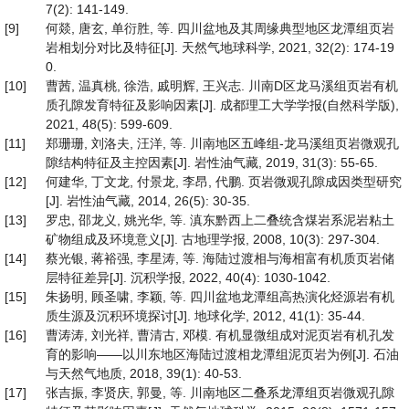
7(2): 141-149.
[9]
何燚, 唐玄, 单衍胜, 等. 四川盆地及其周缘典型地区龙潭组页岩
岩相划分对比及特征[J]. 天然气地球科学, 2021, 32(2): 174-19
0.
[10]
曹茜, 温真桃, 徐浩, 戚明辉, 王兴志. 川南D区龙马溪组页岩有机
质孔隙发育特征及影响因素[J]. 成都理工大学学报(自然科学版),
2021, 48(5): 599-609.
[11]
郑珊珊, 刘洛夫, 汪洋, 等. 川南地区五峰组-龙马溪组页岩微观孔
隙结构特征及主控因素[J]. 岩性油气藏, 2019, 31(3): 55-65.
[12]
何建华, 丁文龙, 付景龙, 李昂, 代鹏. 页岩微观孔隙成因类型研究
[J]. 岩性油气藏, 2014, 26(5): 30-35.
[13]
罗忠, 邵龙义, 姚光华, 等. 滇东黔西上二叠统含煤岩系泥岩粘土
矿物组成及环境意义[J]. 古地理学报, 2008, 10(3): 297-304.
[14]
蔡光银, 蒋裕强, 李星涛, 等. 海陆过渡相与海相富有机质页岩储
层特征差异[J]. 沉积学报, 2022, 40(4): 1030-1042.
[15]
朱扬明, 顾圣啸, 李颖, 等. 四川盆地龙潭组高热演化烃源岩有机
质生源及沉积环境探讨[J]. 地球化学, 2012, 41(1): 35-44.
[16]
曹涛涛, 刘光祥, 曹清古, 邓模. 有机显微组成对泥页岩有机孔发
育的影响——以川东地区海陆过渡相龙潭组泥页岩为例[J]. 石油
与天然气地质, 2018, 39(1): 40-53.
[17]
张吉振, 李贤庆, 郭曼, 等. 川南地区二叠系龙潭组页岩微观孔隙