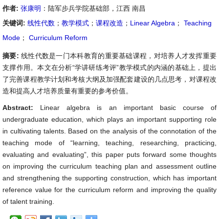
作者:
张康明
：陆军步兵学院基础部，江西 南昌
关键词:
线性代数
；
教学模式
；
课程改造
；
Linear Algebra
；
Teaching
Mode
；
Curriculum Reform
摘要:
线性代数是一门本科教育的重要基础课程，对培养人才发挥重要
支撑作用。本文在分析“学讲研练考评”教学模式的内涵的基础上，提出
了完善课程教学计划和考核大纲及加强配套建设的几点思考，对课程改
造和提高人才培养质量有重要的参考价值。
Abstract:
Linear algebra is an important basic course of
undergraduate education, which plays an important supporting role
in cultivating talents. Based on the analysis of the connotation of the
teaching mode of “learning, teaching, researching, practicing,
evaluating and evaluating”, this paper puts forward some thoughts
on improving the curriculum teaching plan and assessment outline
and strengthening the supporting construction, which has important
reference value for the curriculum reform and improving the quality
of talent training.