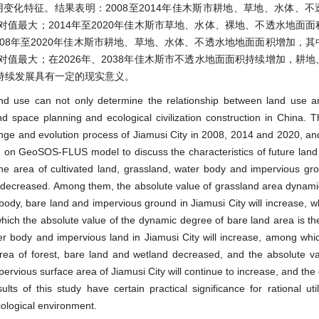
变化特征。结果表明：2008至2014年佳木斯市耕地、草地、水体、
值最大；2014年至2020年佳木斯市草地、水体、裸地、不透水地面
08年至2020年佳木斯市耕地、草地、水体、不透水地地面面积增加，
值最大；在2026年、2038年佳木斯市不透水地面面积持续增加，耕
持续发展具有一定的现实意义。
land use can not only determine the relationship between land use 
d space planning and ecological civilization construction in China. T
ange and evolution process of Jiamusi City in 2008, 2014 and 2020, an
d on GeoSOS-FLUS model to discuss the characteristics of future lan
he area of cultivated land, grassland, water body and impervious gr
nd decreased. Among them, the absolute value of grassland area dynami
ody, bare land and impervious ground in Jiamusi City will increase, wh
which the absolute value of the dynamic degree of bare land area is th
ter body and impervious land in Jiamusi City will increase, among whi
rea of forest, bare land and wetland decreased, and the absolute v
rvious surface area of Jiamusi City will continue to increase, and the c
ts of this study have certain practical significance for rational util
ological environment.