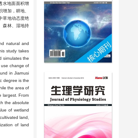
不透水地面面积增
面积增加，耕地、
其中草地动态度绝
地、森林、湿地持
and natural and
his study takes
d simulates the
d use change of
ound in Jiamusi
c degree is the
ile the area of
e largest. From
ch the absolute
alue of wetland
ultivated land,
ization of land