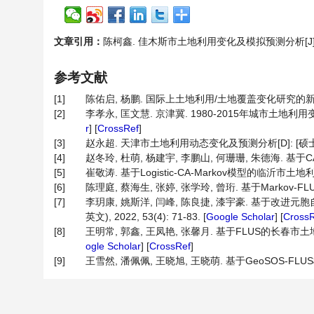
文章引用：
陈柯鑫. 佳木斯市土地利用变化及模拟预测分析[J]. 自然科学
参考文献
[1]
陈佑启, 杨鹏. 国际上土地利用/土地覆盖变化研究的新进展[J].
[2]
李孝永, 匡文慧. 京津冀. 1980-2015年城市土地利用变化时
r
] [
CrossRef
]
[3]
赵永超. 天津市土地利用动态变化及预测分析[D]: [硕士学
[4]
赵冬玲, 杜萌, 杨建宇, 李鹏山, 何珊珊, 朱德海. 基于CA-
[5]
崔敬涛. 基于Logistic-CA-Markov模型的临沂市土地
[6]
陈理庭, 蔡海生, 张婷, 张学玲, 曾珩. 基于Markov-FL
[7]
李玥康, 姚斯洋, 闫峰, 陈良捷, 漆宇豪. 基于改进
英文), 2022, 53(4): 71-83. [
Google Scholar
] [
Cross
[8]
王明常, 郭鑫, 王凤艳, 张馨月. 基于FLUS的长春市土地利用
ogle Scholar
] [
CrossRef
]
[9]
王雪然, 潘佩佩, 王晓旭, 王晓萌. 基于GeoSOS-FLUS