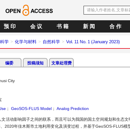
预 印
会 议
书 籍
新 闻
合 作
科学
化学与材料
自然科学
Vol. 11 No. 1 (January 2023)
编委
投稿须知
文章处理费
usi City
滨
Use
；
GeoSOS-FLUS Model
；
Analog Prediction
人文活动影响因子之间的联系，而且可以为我国的国土空间规划和生态文
、2020年佳木斯市土地利用变化及演变过程，并基于GeoSOS-FLUS模型