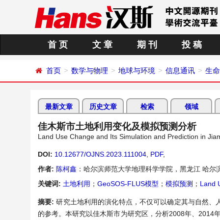
首 页
文 章
期 刊
投 稿
首页
数学与物理
地球与环境
信息通讯
生命
最新文章
历史文章
检索
领域
佳木斯市土地利用变化及模拟预测分析
Land Use Change and Its Simulation and Prediction in Jiam
DOI:
10.12677/OJNS.2023.111004
,
PDF
,
作者:
陈柯鑫
：哈尔滨师范大学地理科学学院，黑龙江 哈尔
关键词:
土地利用
；
GeoSOS-FLUS模型
；
模拟预测
；
Land 
摘要:
研究土地利用的演化特点，不仅可以确定其与自然、
的参考。本研究以佳木斯市为研究区，分析2008年、2014年