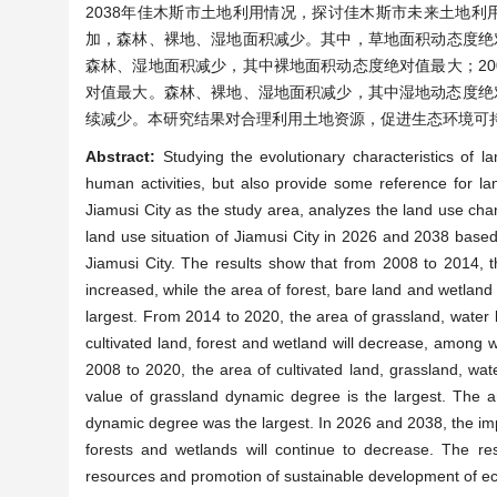
2038年佳木斯市土地利用情况，探讨佳木斯市未来土地利用
加，森林、裸地、湿地面积减少。其中，草地面积动态度绝对
森林、湿地面积减少，其中裸地面积动态度绝对值最大；20
对值最大。森林、裸地、湿地面积减少，其中湿地动态度绝对
续减少。本研究结果对合理利用土地资源，促进生态环境可
Abstract:
Studying the evolutionary characteristics of 
human activities, but also provide some reference for lan
Jiamusi City as the study area, analyzes the land use ch
land use situation of Jiamusi City in 2026 and 2038 base
Jiamusi City. The results show that from 2008 to 2014, t
increased, while the area of forest, bare land and wetla
largest. From 2014 to 2020, the area of grassland, water b
cultivated land, forest and wetland will decrease, among 
2008 to 2020, the area of cultivated land, grassland, wa
value of grassland dynamic degree is the largest. The a
dynamic degree was the largest. In 2026 and 2038, the impe
forests and wetlands will continue to decrease. The resul
resources and promotion of sustainable development of ec