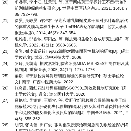
[20]
牟睿宇, 李小江, 陈天琪, 等. 基于网络药理学探讨王不留行治疗
前列腺肿瘤的机制研究[J]. 世界中西医结合杂志, 2021, 16(5): 7
85-792+798.
[21]
徐昊, 吴峥昊, 许雅君. 孕期和哺乳期槲皮素干预对肥胖母鼠后代
的体重及胰岛素样生长因子-1mRNA表达的影响[J]. 北京大学学
报(医学版), 2014, 46(3): 347-354.
[22]
毛雅君, 邵香敏, 李阳杰, 等. 槲皮素衍生物的合成研究进展[J]. 有
机化学, 2022, 42(11): 3588-3605.
[23]
金岩. 槲皮素逆转HepG2细胞对顺铂耐药性机制的研究[D]: [硕士
学位论文]. 武汉: 华中科技大学, 2006.
[24]
罗玲, 吴凯南. 槲皮素对乳腺癌细胞MDA-MB-435S抑制作用及其
机制[J]. 重庆医学, 2005, 34(12): 1774-1776.
[25]
梁媛. 胃宁颗粒诱导胃癌细胞自噬的实验研究[D]: [硕士学位论
文]. 南宁: 广西中医药大学, 2022.
[26]
张奇昌. 西红花酸对胃癌细胞SGC7901药效及机制研究[D]: [硕
士学位论文]. 遵义: 遵义医科大学, 2020.
[27]
吕艳杭, 吴姗姗, 王振常, 等. 柔肝化纤颗粒联合骨髓间充质干细
胞移植术治疗肝硬化失代偿期的临床疗效及其对血清炎性因子水
平和免疫功能及氧化应激反应的影响[J]. 中国全科医学, 2021, 2
4(3): 355-362.
[28]
胡萌, 张均倡, 田广俊. 张均倡教授辨治积聚厥阴失眠经验探析[J].