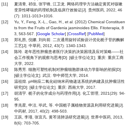
[11]
夏清青, 祁佳, 张宇锋, 江卫龙. 网络药理学方法确定黄芪对咳嗽
变异性哮喘的药理机制及临床疗效验证[J]. 贵州医药, 2022, 46
(7): 1011-1013+1016.
[12]
Yu, Y., Feng, X.-L., Gao, H., et al. (2012) Chemical Constituen
ts from the Fruits of Gardenia jasminoides Ellis. Fitoterapia, 8
3, 563-567. [
Google Scholar
] [
CrossRef
] [
PubMed
]
[13]
郑礼胜, 倪娜, 刘向前. 二次通用旋转试验设计优化栀子苷的酶解
工艺[J]. 中草药, 2012, 43(7): 1340-1343.
[14]
陈玲. 老年恶性肿瘤患者医疗决策的决策困境及应对策略——社
会工作视角下的观察与思考[D]: [硕士学位论文]. 重庆: 重庆工商
大学, 2022.
[15]
陈秀芳. 细胞可塑性机制对肿瘤细胞群体动力学影响的初探[D]:
[硕士学位论文]. 武汉: 华中师范大学, 2014.
[16]
温祖煌. pH响应二氧化硅纳米药物递送系统的构建及抗肿瘤活性
研究[D]: [硕士学位论文]. 重庆: 西南大学, 2017.
[17]
胡清宇. 栀子的化学成分与药理作用[J]. 化工管理, 2021(29): 94-
95.
[18]
李兆星, 申洁, 毕武, 等. 中国栀子属植物资源及利用研究进展[J].
中药材, 2017, 40(2): 498-503.
[19]
王跃, 李瑾, 张宜凡. 黄芩清肺汤研究进展[J]. 世界中医药, 2013,
8(6): 703-705.