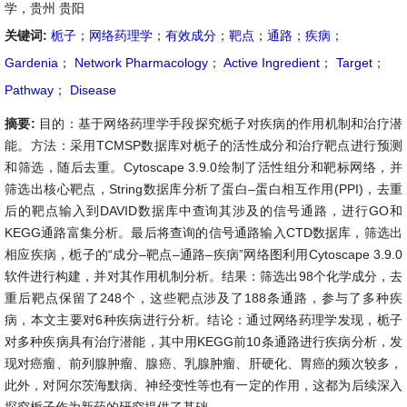
学，贵州 贵阳
关键词:
栀子
；
网络药理学
；
有效成分
；
靶点
；
通路
；
疾病
；
Gardenia
；
Network Pharmacology
；
Active Ingredient
；
Target
；
Pathway
；
Disease
摘要:
目的：基于网络药理学手段探究栀子对疾病的作用机制和治疗潜
能。方法：采用TCMSP数据库对栀子的活性成分和治疗靶点进行预测
和筛选，随后去重。Cytoscape 3.9.0绘制了活性组分和靶标网络，并
筛选出核心靶点，String数据库分析了蛋白–蛋白相互作用(PPI)，去重
后的靶点输入到DAVID数据库中查询其涉及的信号通路，进行GO和
KEGG通路富集分析。最后将查询的信号通路输入CTD数据库，筛选出
相应疾病，栀子的“成分–靶点–通路–疾病”网络图利用Cytoscape 3.9.0
软件进行构建，并对其作用机制分析。结果：筛选出98个化学成分，去
重后靶点保留了248个，这些靶点涉及了188条通路，参与了多种疾
病，本文主要对6种疾病进行分析。结论：通过网络药理学发现，栀子
对多种疾病具有治疗潜能，其中用KEGG前10条通路进行疾病分析，发
现对癌瘤、前列腺肿瘤、腺癌、乳腺肿瘤、肝硬化、胃癌的频次较多，
此外，对阿尔茨海默病、神经变性等也有一定的作用，这都为后续深入