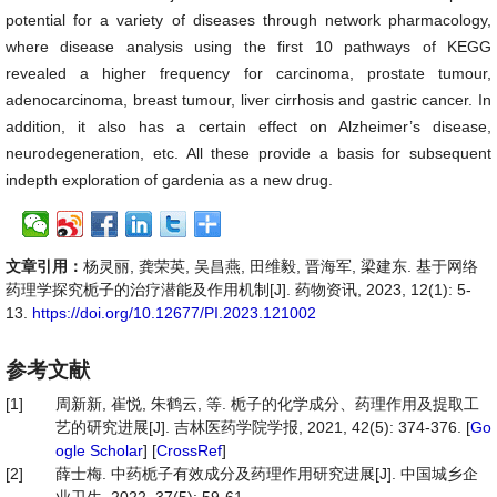
potential for a variety of diseases through network pharmacology,
where disease analysis using the first 10 pathways of KEGG
revealed a higher frequency for carcinoma, prostate tumour,
adenocarcinoma, breast tumour, liver cirrhosis and gastric cancer. In
addition, it also has a certain effect on Alzheimer’s disease,
neurodegeneration, etc. All these provide a basis for subsequent
indepth exploration of gardenia as a new drug.
文章引用：
杨灵丽, 龚荣英, 吴昌燕, 田维毅, 晋海军, 梁建东. 基于网络
药理学探究栀子的治疗潜能及作用机制[J]. 药物资讯, 2023, 12(1): 5-
13.
https://doi.org/10.12677/PI.2023.121002
参考文献
[1]
周新新, 崔悦, 朱鹤云, 等. 栀子的化学成分、药理作用及提取工
艺的研究进展[J]. 吉林医药学院学报, 2021, 42(5): 374-376. [
Go
ogle Scholar
] [
CrossRef
]
[2]
薛士梅. 中药栀子有效成分及药理作用研究进展[J]. 中国城乡企