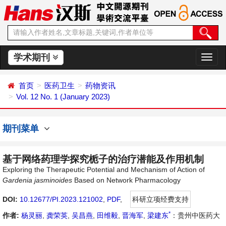
学术期刊
切
换
导
首页
医药卫生
药物资讯
航
Vol. 12 No. 1 (January 2023)
期刊菜单
基于网络药理学探究栀子的治疗潜能及作用机制
Exploring the Therapeutic Potential and Mechanism of Action of
Gardenia jasminoides
Based on Network Pharmacology
DOI:
10.12677/PI.2023.121002
,
PDF
,
科研立项经费支持
*
作者:
杨灵丽
,
龚荣英
,
吴昌燕
,
田维毅
,
晋海军
,
梁建东
：贵州中医药大