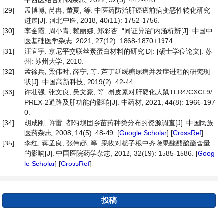
中西医结合肝病杂志, 2022, 32(5): 447-448.
[29]
孟博博, 芮冉, 董夏, 等. 中医药防治肝癌癌前病变恶性转化研究
进展[J]. 河北中医, 2018, 40(11): 1752-1756.
[30]
李金霞, 周小青, 赖丽娜, 郑彩杏. “同证异治”内涵析辨[J]. 中国中
医基础医学杂志, 2021, 27(12): 1868-1870+1974.
[31]
汪宜宇. 京尼平交联丝素蛋白材料的研究[D]: [硕士学位论文]. 苏
州: 苏州大学, 2010.
[32]
孟徐兵, 梁伟时, 薛宁, 等. 芦丁延缓糖尿病并发症进程的研究现
状[J]. 中国高新科技, 2019(2): 42-44.
[33]
许壮强, 张文良, 吴文豪, 等. 槲皮素对肝硬化大鼠TLR4/CXCL9/
PREX-2通路及肝功能的影响[J]. 中药材, 2021, 44(8): 1966-197
0.
[34]
胡成刚, 许雷. 都匀坝固乡苗药种类分布的资源调查[J]. 中国民族
医药杂志, 2008, 14(5): 48-49. [
Google Scholar
] [
CrossRef
]
[35]
李红, 蒋孟良, 张伟娜, 等. 采收对栀子根中齐墩果酸醋酸酯含量
的影响[J]. 中国医院药学杂志, 2012, 32(19): 1585-1586. [
Goog
le Scholar
] [
CrossRef
]
投稿