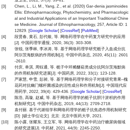
业卫生, 2022, 37(5): 59-61.
[3]
Chen, L., Li, M., Yang, Z., et al. (2020) Gar-denia jasminoides
Ellis: Ethnopharmacology, Phytochemistry, and Pharmacologic
al and Industrial Applications of an Important Traditional Chine
se Medicine. Journal of Ethnopharmacology, 257, Article ID: 1
12829. [
Google Scholar
] [
CrossRef
] [
PubMed
]
[4]
段贤春, 黄石, 彭代银, 等. 网络药理学在中药复方研究中的应用
[J]. 中国药理学通报, 2020, 36(3): 303-308.
[5]
张锐, 张季林, 李冰涛, 等. 基于网络药理学研究栀子入血成分抗
阿尔茨海默病的作用机制[J]. 中国中药杂志, 2020, 45(11): 2601
-2610.
[6]
付庆, 单淇, 周钰通, 等. 栀子中环烯醚萜类成分抗阿尔茨海默病
的作用机制研究进展[J]. 中国药房, 2022, 33(1): 123-128.
[7]
严家慧, 申雪, 彭昶, 等. 基于网络药理学和分子对接研究青果–槐
花药对抗幽门螺杆菌感染的活性成分和作用机制[J]. 中国现代应
用药学, 2022, 39(4): 429-436. [
Google Scholar
] [
CrossRef
]
[8]
陈浩, 高璇, 赵威, 等. 基于网络药理学的栀子抗胆汁淤积的作用
机制研究[J]. 中国中药杂志, 2019, 44(13): 2709-2718.
[9]
袁付丽. 基于代谢组学和网络药理学的栀子抗焦虑作用机制研究
[D]: [硕士学位论文]. 北京: 北京中医药大学, 2021.
[10]
陈小露, 张耀东, 王立军, 等. 网络药理学在中药治疗糖尿病领域
的研究进展[J]. 中药材, 2021, 44(9): 2245-2250.