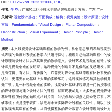
DOI:
10.12677/VE.2023.121006
,
PDF
,
作者:
牛 尧
：广东轻工职业技术学院品牌视觉设计方向，广东 广州
关键词:
视觉设计基础
；
平面构成
；
解构
；
视觉实验
；
设计原理
；
设计
方法
；
Fundamentals of Visual Design
；
Planar Composition
；
Deconstruction
；
Visual Experiment
；
Design Principle
；
Design
Method
摘要:
本文以视觉设计基础课程的教学为例，从创意思维启发与视觉形
式表现的角度对系统的教学方法进行探讨，梳理并总结基础课程中的设
计原理与设计方法以及其重要的教学意义。设计艺术是视觉的创造，设
计师是视觉创造的发明家，这种视觉的创造并不是偶然的灵感迸发，而
是有逻辑、有方法、有步骤的，它需要对设计的基础原理有比较系统的
认知，更需要在此基础上大量的实验练习，这种实验练习与其他学科并
无二致，是一种视觉创造的实验。视觉设计基础课程即是一门传授系统
的设计原理与建立设计方法的课程，然而现状却是：大多数的视觉设计
基础课程所传授的知识点相对片面，知识点与知识点之间缺乏联系，不
够系统；或是流于表面，缺乏与未来实际设计过程的关联性，所以并没
有体现出其应有的价值，从而使得整体的设计教育在设计原理与设计方