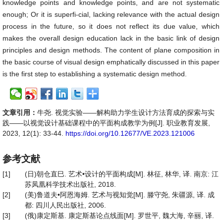
knowledge points and knowledge points, and are not systematic
enough; Or it is superfi-cial, lacking relevance with the actual design
process in the future, so it does not reflect its due value, which
makes the overall design education lack in the basic link of design
principles and design methods. The content of plane composition in
the basic course of visual design emphatically discussed in this paper
is the first step to establishing a systematic design method.
文章引用：
牛尧. 视觉实验——解构助力学生设计方法育成的探索与实
践——以视觉设计基础课程中的平面构成教学为例[J]. 职业教育发展,
2023, 12(1): 33-44.
https://doi.org/10.12677/VE.2023.121006
参考文献
[1]
(日)朝仓直巳. 艺术•设计的平面构成[M]. 林征, 林华, 译. 南京: 江
苏凤凰科学技术出版社, 2018.
[2]
(美)鲁道夫•阿恩海姆. 艺术与视知觉[M]. 滕守尧, 朱疆源, 译. 成
都: 四川人民出版社, 2006.
[3]
(俄)康定斯基. 康定斯基论点线面[M]. 罗世平, 魏大海, 辛丽, 译.