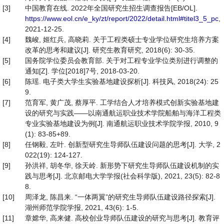
[3]
中国教育在线. 2022年全国研究生招生调查报告[EB/OL].
https://www.eol.cn/e_ky/zt/report/2022/detail.html#titel3_5_pc
,
2021-12-25.
[4]
魏峻, 姬红兵, 高晓莉. 关于工程类硕士专业学位研究生培养方案
改革的思考和建议[J]. 研究生教育研究, 2018(6): 30-35.
[5]
国务院学位委员会教育部. 关于对工程专业学位类别进行调整的
通知[Z]. 学位[2018]7号, 2018-03-20.
[6]
陈瑶. 电子类大学生实验基地建设探析[J]. 科技风, 2018(24): 25
9.
[7]
范育军, 黄广茂, 蔡厚平. 工学结合人才培养模式创新实验基地建
设的研究与实践——以南通航运职业技术学院船舶与海洋工程类
专业实验基地建设为例[J]. 南通航运职业技术学院学报, 2010, 9
(1): 83-85+89.
[8]
任钢毅, 左叶. 创新型研究生导师队伍建设问题的思考[J]. 大学, 2
022(19): 124-127.
[9]
孙洪祥, 胡冬华, 徐天岭. 新形势下研究生导师队伍建设机制的实
践与思考[J]. 北京邮电大学学报(社会科学版), 2021, 23(5): 82-8
8.
[10]
周泽龙, 陈昌来. “一体两翼”的研究生导师队伍建设路径探索[J].
湖州师范学院学报, 2021, 43(6): 1-5.
[11]
章嫦华, 高来健. 高校创业导师队伍建设的研究与思考[J]. 教育评