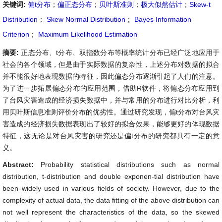
关键词:
偏t分布
；
偏正态分布
；
贝叶斯准则
；
极大似然估计
；
Skew-t
Distribution
；
Skew Normal Distribution
；
Bayes Information
Criterion
；
Maximum Likelihood Estimation
摘要:
正态分布、t分布、双指数分布等概率统计分布已经广泛地应用于
社会的各个领域，但是由于实际数据的复杂性，上述分布对数据的拟合
并不能很好地表现数据的特征，因此偏态分布逐渐引起了人们的注意。
为了进一步拓展偏态分布的应用范围，借助R软件，将偏态分布应用到
了台风灾害造成的经济损失数据中，并与常用的分布进行对比分析，利
用贝叶斯信息准则评价分布的优劣性。通过研究发现，偏t分布对台风灾
害造成的经济损失数据表现出了较好的拟合效果，能够更好的体现数据
特征，这无论是对台风灾害的研究还是偏t分布的研究都具有一定的意
义。
Abstract:
Probability statistical distributions such as normal
distribution, t-distribution and double exponen-tial distribution have
been widely used in various fields of society. However, due to the
complexity of actual data, the data fitting of the above distribution can
not well represent the characteristics of the data, so the skewed