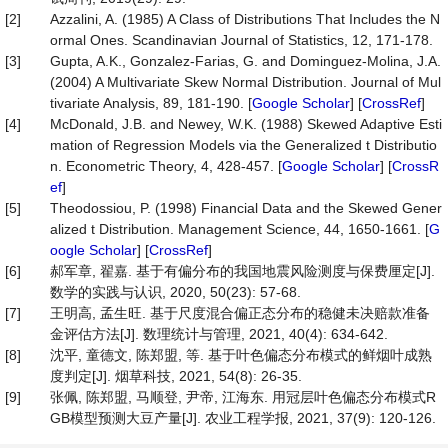
[2]
Azzalini, A. (1985) A Class of Distributions That Includes the N
ormal Ones. Scandinavian Journal of Statistics, 12, 171-178.
[3]
Gupta, A.K., Gonzalez-Farias, G. and Dominguez-Molina, J.A.
(2004) A Multivariate Skew Normal Distribution. Journal of Mul
tivariate Analysis, 89, 181-190. [
Google Scholar
] [
CrossRef
]
[4]
McDonald, J.B. and Newey, W.K. (1988) Skewed Adaptive Esti
mation of Regression Models via the Generalized t Distributio
n. Econometric Theory, 4, 428-457. [
Google Scholar
] [
CrossR
ef
]
[5]
Theodossiou, P. (1998) Financial Data and the Skewed Gener
alized t Distribution. Management Science, 44, 1650-1661. [
G
oogle Scholar
] [
CrossRef
]
[6]
郝军章, 翟嘉. 基于有偏分布的我国地震风险测度与保费厘定[J].
数学的实践与认识, 2020, 50(23): 57-68.
[7]
王明高, 孟生旺. 基于尺度混合偏正态分布的稳健未决赔款准备
金评估方法[J]. 数理统计与管理, 2021, 40(4): 634-642.
[8]
沈平, 童德文, 陈郑盟, 等. 基于叶色偏态分布模式的鲜烟叶成熟
度判定[J]. 烟草科技, 2021, 54(8): 26-35.
[9]
张佩, 陈郑盟, 马顺登, 尹帝, 江海东. 用冠层叶色偏态分布模式R
GB模型预测大豆产量[J]. 农业工程学报, 2021, 37(9): 120-126.