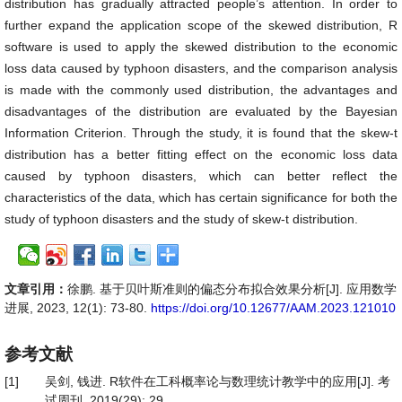
distribution has gradually attracted people’s attention. In order to
further expand the application scope of the skewed distribution, R
software is used to apply the skewed distribution to the economic
loss data caused by typhoon disasters, and the comparison analysis
is made with the commonly used distribution, the advantages and
disadvantages of the distribution are evaluated by the Bayesian
Information Criterion. Through the study, it is found that the skew-t
distribution has a better fitting effect on the economic loss data
caused by typhoon disasters, which can better reflect the
characteristics of the data, which has certain significance for both the
study of typhoon disasters and the study of skew-t distribution.
文章引用：
徐鹏. 基于贝叶斯准则的偏态分布拟合效果分析[J]. 应用数学
进展, 2023, 12(1): 73-80.
https://doi.org/10.12677/AAM.2023.121010
参考文献
[1]
吴剑, 钱进. R软件在工科概率论与数理统计教学中的应用[J]. 考
试周刊, 2019(29): 29.