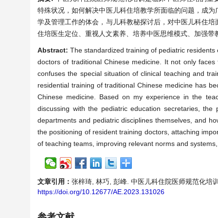
特殊状况，如何解决中医儿科住培教学所面临的问题，成为
学及管理工作的体会，与儿科教秘探讨后，对中医儿科住培
住培医生定位、重视人文素养、培养中医思维模式、加强带
Abstract:
The standardized training of pediatric residents o
doctors of traditional Chinese medicine. It not only faces
confuses the special situation of clinical teaching and tra
residential training of traditional Chinese medicine has be
Chinese medicine. Based on my experience in the teach
discussing with the pediatric education secretaries, the
departments and pediatric disciplines themselves, and how 
the positioning of resident training doctors, attaching impo
of teaching teams, improving relevant norms and systems, 
文章引用：
张梓琦, 林巧, 彭峰. 中医儿科住院医师规范化培训教学面临
https://doi.org/10.12677/AE.2023.131026
参考文献