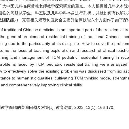
广大中医儿科临床带教老师教学探索研究的重点。本人根据近几年来本院
面临的问题从学生、科室以及儿科学科本身进行剖析，并就如何有效解决
教团队能力、完善相关规范制度及全面提升临床技能六个方面作了如下探
f traditional Chinese medicine is an important part of the residential trai
 the general problems of residential training of traditional Chinese med
ining due to the particularity of its discipline. How to solve the probl
come the focus of teaching exploration and research of clinical teacher
ing and management of TCM pediatric residential training in recen
 problems faced by TCM pediatric residential training were analyzed
to effectively solve the existing problems was discussed from six aspe
rtance to humanistic qualities, cultivating TCM thinking mode, strengthe
and comprehensively improving clinical skills.
的普遍问题及对策[J]. 教育进展, 2023, 13(1): 166-170.