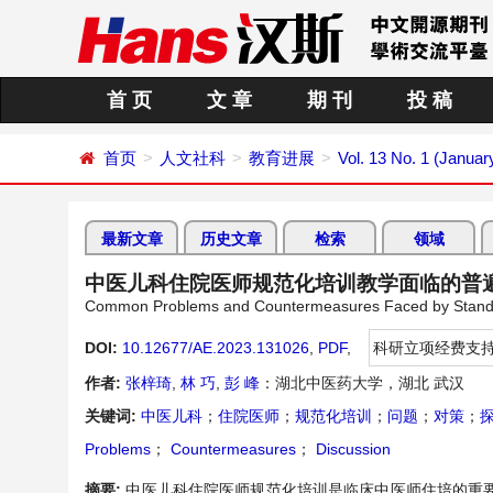
首 页
文 章
期 刊
投 稿
首页
人文社科
教育进展
Vol. 13 No. 1 (Januar
最新文章
历史文章
检索
领域
中医儿科住院医师规范化培训教学面临的普
Common Problems and Countermeasures Faced by Standardi
DOI:
10.12677/AE.2023.131026
,
PDF
,
科研立项经费支
作者:
张梓琦
,
林 巧
,
彭 峰
：湖北中医药大学，湖北 武汉
关键词:
中医儿科
；
住院医师
；
规范化培训
；
问题
；
对策
；
Problems
；
Countermeasures
；
Discussion
摘要:
中医儿科住院医师规范化培训是临床中医师住培的重