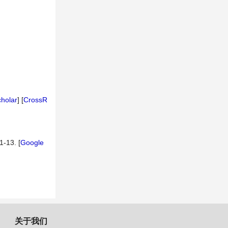
holar
] [
CrossR
3. [
Google
关于我们