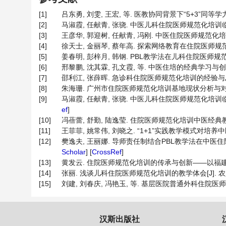
[1]
吕东勇, 刘雯, 王宏, 等. 医教协同背景下“5+3”同等学力
[2]
马淑霞, 任献青, 张骁. 中医儿科住院医师规范化培训临床带教体
[3]
王彦华, 郭迎树, 任献青, 冯刚. 中医住院医师规范化培训常见
[4]
徐天士, 金丽琴, 蔡年高. 探索网络教育在住院医师规范化培训中
[5]
姜春明, 彭梓月, 韩钢. PBL教学法在儿科住院医师规范化培训
[6]
邢黎鹏, 沈其霖, 孔文霞, 等. 中医住培的经典学习与创新型人才
[7]
邵利江, 张薛晖. 急诊科住院医师规范化培训的经验与思考[J].
[8]
朱海珊. 广州市住院医师规范化培训基地现状分析与对策[J]. 中
[9]
马淑霞, 任献青, 张骁. 中医儿科住院医师规范化培训临床带教体
ef
]
[10]
冯蓓蕾, 舒勤, 陆逸莹. 住院医师规范化培训中医经典教学的实
[11]
王菲菲, 姚常伟, 刘晓之. “1+1”实践教学模式对培养中医
[12]
樊逸夫, 王丽娜. 导师责任制结合PBL教学法在中医住院医师规
Scholar
] [
CrossRef
]
[13]
黄发云. 住院医师规范化培训的传承与创新——以福建协和医院为例
[14]
张丽. 浅谈儿科住院医师规范化培训的教学体会[J]. 农垦医学, 2
[15]
刘建, 刘春庆, 冯艳玉, 等. 基层医院普通外科住院医师规范化培
汉斯出版社