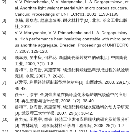
[2]
V. V. Primachenko, V. V. Martynenko, L. A. Dergaputskaya, et
al. Anorthite light weight material with micro porous structure.
Cancun: Proceedings of UNITECR’01, 2001: 1193-1195
[3]
李楠, 顾华志, 赵惠忠编著. 耐火材料学[M]. 北京: 冶金工业出版
社, 2010.
[4]
V. V. Martynenko, V. V. Primachenko and L. A. Dergaputskay
a. High performance heat insulating constable with micro poro
us anorthite aggregate. Dresden: Proceedings of UNITECR’0
7, 2007: 125-128.
[5]
顾幸勇, 吴中庆, 何样花. 新型陶瓷基片材料的研制[J]. 中国陶瓷
工业, 2000, 7(1): 1-8.
[6]
昝和平, 赵海晋, 高建荣等. 镁渣配料煅烧熟料形成过程的试验研
究[J]. 水泥, 2007, 7: 26-28.
[7]
赵爱琴. 利用镁渣研制新型墙体材料[J]. 山西建筑, 2003, 29(17):
48-49.
[8]
任玉生, 徐宁. 金属镁废渣在循环流化床锅炉烟气脱硫中的应用
[J]. 再生资源与循环经济, 2008, 1(2): 38-40.
[9]
咎和平, 赵海晋, 高建荣等. 镁渣配料煅烧水泥熟料的动力学研究
[J]. 武汉理工大学学报, 2007, 29(5): 38-42.
[10]
肖力光, 王思宇, 雒锋. 镁渣工业废渣应用现状的研究及前景分析
[J]. 吉林建筑工程学院材料科学与工程学院, 2008, 25(1): 1-7.
[11]
2010年中国镁行业研究报告[URL], 2011.
http://www.askci.com