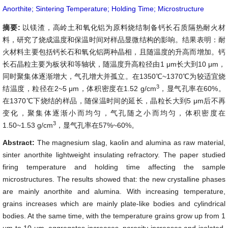
Anorthite; Sintering Temperature; Holding Time; Microstructure
摘要:
以镁渣，高岭土和氧化铝为原料烧结制备钙长石质隔热耐火材
料，研究了烧成温度和保温时间对样品显微结构的影响。结果表明：耐
火材料主要包括钙长石和氧化铝两种晶相，且随温度的升高而增加。钙
长石晶粒主要为板状和等轴状，随温度升高粒径由1 μm长大到10 μm，
同时聚集体逐渐增大，气孔增大并孤立。在1350℃~1370℃为较适宜烧
3
结温度，粒径在2~5 μm，体积密度在1.52 g/cm
，显气孔率在60%。
在1370℃下烧结的样品，随保温时间的延长，晶粒长大到5 μm后不再
变化，聚集体逐渐小而均匀，气孔随之小而均匀，体积密度在
3
1.50~1.53 g/cm
，显气孔率在57%~60%。
Abstract:
The magnesium slag, kaolin and alumina as raw material,
sinter anorthite lightweight insulating refractory. The paper studied
firing temperature and holding time affecting the sample
microstructures. The results showed that: the new crystalline phases
are mainly anorthite and alumina. With increasing temperature,
grains increases which are mainly plate-like bodies and cylindrical
bodies. At the same time, with the temperature grains grow up from 1