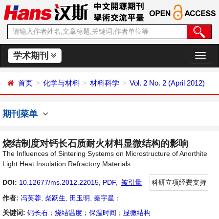
学术期刊
切
换
导
首页
化学与材料
材料科学
Vol. 2 No. 2 (April 2012)
航
期刊菜单
烧结制度对钙长石质耐火材料显微结构的影响
The Influences of Sintering Systems on Microstructure of Anorthite
Light Heat Insulation Refractory Materials
DOI:
10.12677/ms.2012.22015
,
PDF
,
被引量
科研立项经费支持
作者:
冯芙蓉
,
柴跃生
,
田玉明
,
秦宇星
：
关键词:
钙长石
；
烧结温度
；
保温时间
；
显微结构