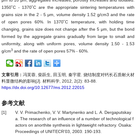
μm to 10 μm, aggregates increases, porosity increases and isolated.
1350˚C - 1370˚C are the appropriate sintering temperatures with
grains size in the 2 - 5 μm, volume density 1.52 g/cm3 and the rate
of open pores 60%. In 1370˚C temperature, with holding time
changing, grains size does not change after the 5 μm, but the bond
formed by the aggregate grains gradually from large to small and
uniformity, along with uniform pores, volume density 1.50 - 1.53
3
g/cm
and the rate of open pores 57% - 60%.
文章引用：
冯芙蓉, 柴跃生, 田玉明, 秦宇星. 烧结制度对钙长石质耐火材
料显微结构的影响[J]. 材料科学, 2012, 2(2): 83-88.
https://dx.doi.org/10.12677/ms.2012.22015
参考文献
[1]
V. V. Primachenko, V. V. Martynenko and L. A. Dergaputskay
a. The research of an influence of a number of technological f
actors on anorthite synthesis in lightweight refractory. Osaka:
Proceedings of UNITECR’03, 2003: 190-193.