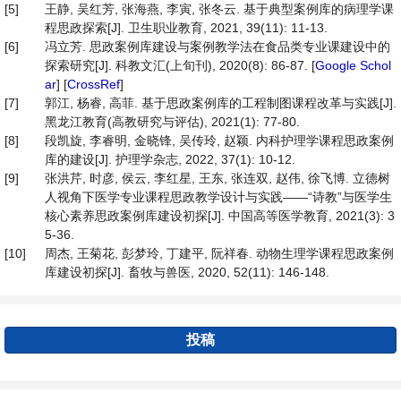
[5]
王静, 吴红芳, 张海燕, 李寅, 张冬云. 基于典型案例库的病理学课
程思政探索[J]. 卫生职业教育, 2021, 39(11): 11-13.
[6]
冯立芳. 思政案例库建设与案例教学法在食品类专业课建设中的
探索研究[J]. 科教文汇(上旬刊), 2020(8): 86-87. [
Google Schol
ar
] [
CrossRef
]
[7]
郭江, 杨睿, 高菲. 基于思政案例库的工程制图课程改革与实践[J].
黑龙江教育(高教研究与评估), 2021(1): 77-80.
[8]
段凯旋, 李睿明, 金晓锋, 吴传玲, 赵颖. 内科护理学课程思政案例
库的建设[J]. 护理学杂志, 2022, 37(1): 10-12.
[9]
张洪芹, 时彦, 侯云, 李红星, 王东, 张连双, 赵伟, 徐飞博. 立德树
人视角下医学专业课程思政教学设计与实践——“诗教”与医学生
核心素养思政案例库建设初探[J]. 中国高等医学教育, 2021(3): 3
5-36.
[10]
周杰, 王菊花, 彭梦玲, 丁建平, 阮祥春. 动物生理学课程思政案例
库建设初探[J]. 畜牧与兽医, 2020, 52(11): 146-148.
投稿