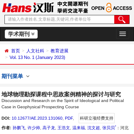
学术期刊
切
换
导
首页
人文社科
教育进展
航
Vol. 13 No. 1 (January 2023)
期刊菜单
地球物理勘探课程中思政案例精神的探讨与研究
Discussion and Research on the Spirit of Ideological and Political
Case in Geophysical Prospecting Course
DOI:
10.12677/AE.2023.131060
,
PDF
,
科研立项经费支持
*
作者:
孙鹏飞
,
许少帅
,
高子龙
,
王浩文
,
温来福
,
沈文超
,
张贝贝
：河北