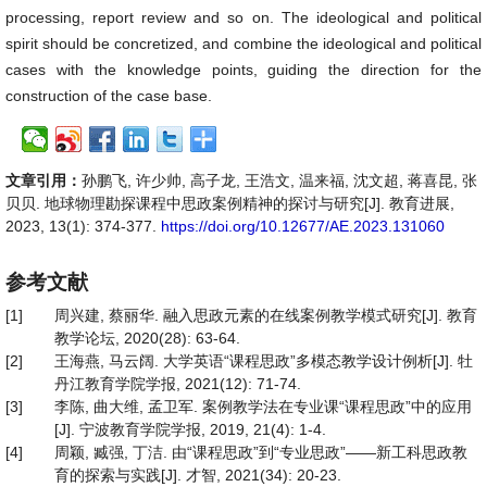
processing, report review and so on. The ideological and political
spirit should be concretized, and combine the ideological and political
cases with the knowledge points, guiding the direction for the
construction of the case base.
文章引用：
孙鹏飞, 许少帅, 高子龙, 王浩文, 温来福, 沈文超, 蒋喜昆, 张
贝贝. 地球物理勘探课程中思政案例精神的探讨与研究[J]. 教育进展,
2023, 13(1): 374-377.
https://doi.org/10.12677/AE.2023.131060
参考文献
[1]
周兴建, 蔡丽华. 融入思政元素的在线案例教学模式研究[J]. 教育
教学论坛, 2020(28): 63-64.
[2]
王海燕, 马云阔. 大学英语“课程思政”多模态教学设计例析[J]. 牡
丹江教育学院学报, 2021(12): 71-74.
[3]
李陈, 曲大维, 孟卫军. 案例教学法在专业课“课程思政”中的应用
[J]. 宁波教育学院学报, 2019, 21(4): 1-4.
[4]
周颖, 臧强, 丁洁. 由“课程思政”到“专业思政”——新工科思政教
育的探索与实践[J]. 才智, 2021(34): 20-23.