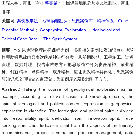
工程大学，河北 邯郸；
蒋喜昆
：中国煤炭地质总局水文物测队，河北
邯郸
关键词:
案例教学法
；
地球物理勘探
；
思政案例库
；
精神体系
；
Case
Teaching Method
；
Geophysical Exploration
；
Ideological and
Political Case Base
；
The Spirit System
摘要:
本文以地球物理勘探课程为例，根据相关案例以及知识点对地球
物理勘探思政内容表达的精神进行分类，从前期踏勘、工程施工、过程
管理、数据处理、报告审核等方面把思政精神分为责任精神、敬业精
神、创新精神、求实精神、献身精神。应让思政精神具体化，思政案例
与知识点之间结合的更契合，为案例库的建设指引了方向。
Abstract:
Taking the course of geophysical exploration as an
example, according to relevant cases and knowledge points, the
spirit of ideological and political content expression in geophysical
exploration is classified. The ideological and political spirit is divided
into responsibility spirit, dedication spirit, innovation spirit, truth-
seeking spirit and dedication spirit from the aspects of preliminary
reconnaissance, project construction, process management, data