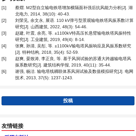
[1]
蔡熠. M2型自立输电铁塔增加横隔面补强后抗风能力分析[J]. 湖
北电力, 2014, 38(10): 40-43.
[2]
刘荣见, 余文永, 展语. 110 kV弹弓型景观输电铁塔风振系数计算
研究[J]. 山西建筑, 2022, 48(3): 54-46.
[3]
赵建, 叶震, 余亮, 等. ±1100kV特高压长悬臂输电铁塔风振特性
研究[J]. 工业建筑, 2019, 49(4): 8-14.
[4]
张爽, 孙清, 吴彤, 等. ±1100kV输电塔风振响应及风振系数研究
[J]. 特种结构, 2018, 35(4): 52-59.
[5]
赵爽, 晏致涛, 李正良, 等. 基于风洞试验的苏通大跨越输电塔风
振系数研究[J]. 建筑结构学报, 2019, 40(11): 35-44.
[6]
谢强, 杨洁. 输电塔线耦联体系风洞试验及数值模拟研究[J]. 电网
技术, 2013, 37(5): 1237-1243.
投稿
友情链接