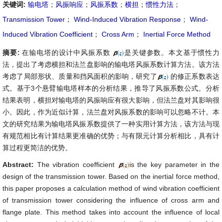
关键词:
输电塔
；
风振响应
；
风振系数
；
横担
；
惯性力法
；
Transmission Tower
；
Wind-Induced Vibration Response
；
Wind-
Induced Vibration Coefficient
；
Cross Arm
；
Inertial Force Method
摘要:
在输电塔的设计中风振系数
是关键参数。本文基于惯性力
法，提出了考虑横担和法兰盘影响的输电塔风振系数计算方法。该方法
考虑了局部形状、质量和挡风面积的影响，研究了
的修正系数表达
式。基于3个悬臂输电塔样本的分析结果，推导了风振系数公式。分析
结果表明，横担对输电塔的风振响应有很大影响，但法兰盘对其影响很
小。因此，作为近似计算，法兰盘对风振系数的影响可以忽略不计。本
文的研究结果为输电塔风振系数提供了一种实用计算方法，该方法与现
有规范相比有计算结果更准确的优势；与有限元计算分析相比，具有计
算过程更简洁的优势。
Abstract:
The vibration coefficient
is the key parameter in the
design of the transmission tower. Based on the inertial force method,
this paper proposes a calculation method of wind vibration coefficient
of transmission tower considering the influence of cross arm and
flange plate. This method takes into account the influence of local