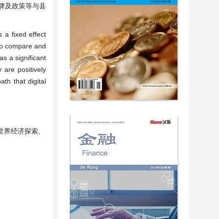
牌及政策等与县
 a fixed effect
 to compare and
as a significant
 are positively
th that digital
 世界经济探索,