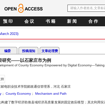
预 印
会 议
书 籍
新 闻
合 作
(March 2023)
编委
投稿须知
文章处理费
径研究——以石家庄市为例
velopment of County Economy Empowered by Digital Economy—Taking 
支持
庄邮电职业技术学院邮政通信管理系，河北 石家庄
y
；
County Economy
；
Mechanism and Path
先构建了数字经济助推县域经济高质量发展的固定效应模型；其次利用实