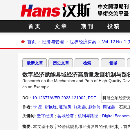
首 页
文 章
期 刊
投 稿
首页
经济与管理
世界经济探索
Vol. 12 No. 1 
最新文章
历史文章
检索
领域
数字经济赋能县域经济高质量发展机制与路
Research on the Mechanism and Path of High-Quality De
as an Example
DOI:
10.12677/WER.2023.121002
,
PDF
,
科研立项经费
作者:
李 晶
,
靳艳峰
,
张瑞凤
,
张海燕
,
赵剑伟
,
周晓燕
：石家
关键词:
数字经济
；
县域经济
；
机制与路径
；
Digital Econom
摘要:
本文基于数字经济赋能县域经济发展的作用机制，首