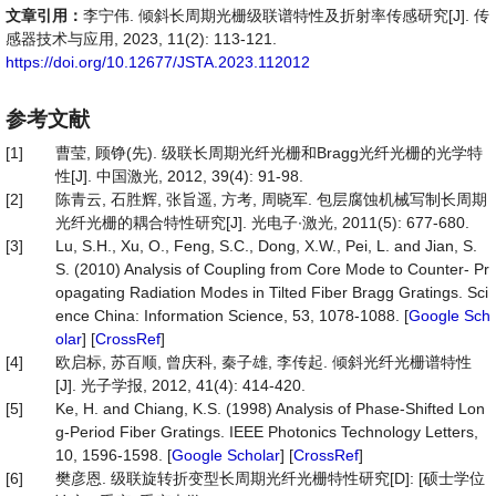
文章引用：
李宁伟. 倾斜长周期光栅级联谱特性及折射率传感研究[J]. 传
感器技术与应用, 2023, 11(2): 113-121.
https://doi.org/10.12677/JSTA.2023.112012
参考文献
[1]
曹莹, 顾铮(先). 级联长周期光纤光栅和Bragg光纤光栅的光学特
性[J]. 中国激光, 2012, 39(4): 91-98.
[2]
陈青云, 石胜辉, 张旨遥, 方考, 周晓军. 包层腐蚀机械写制长周期
光纤光栅的耦合特性研究[J]. 光电子∙激光, 2011(5): 677-680.
[3]
Lu, S.H., Xu, O., Feng, S.C., Dong, X.W., Pei, L. and Jian, S.
S. (2010) Analysis of Coupling from Core Mode to Counter- Pr
opagating Radiation Modes in Tilted Fiber Bragg Gratings. Sci
ence China: Information Science, 53, 1078-1088. [
Google Sch
olar
] [
CrossRef
]
[4]
欧启标, 苏百顺, 曾庆科, 秦子雄, 李传起. 倾斜光纤光栅谱特性
[J]. 光子学报, 2012, 41(4): 414-420.
[5]
Ke, H. and Chiang, K.S. (1998) Analysis of Phase-Shifted Lon
g-Period Fiber Gratings. IEEE Photonics Technology Letters,
10, 1596-1598. [
Google Scholar
] [
CrossRef
]
[6]
樊彦恩. 级联旋转折变型长周期光纤光栅特性研究[D]: [硕士学位