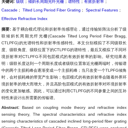
关键词:
级联
；
倾斜长周期光纤光栅
；
谱特性
；
有效折射率
；
Cascade
；
Tilted Long Period Fiber Grating
；
Spectral Features
；
Effective Refractive Index
摘要:
基于耦合模式理论和折射率传感理论，通过传输矩阵法分析了级
联倾斜长周期光纤光栅(Cascade Tilted Long Period Fiber Bragg,
CTLPFG)的光谱特性和折射率传感特性。本文分别模拟了不同级联长
度、级联角度、级联位置下的CTLPFG的谱特性，最后又模拟了不同环
境折射率对CTLPFG不同包层模式的有效折射率的影响。研究结果表
明：级联长度达到一个周期长度或者级联位置靠近光栅两端时，传输谱
中的两个主损耗峰会逐渐变成一个主损耗峰；当只改变一个TLPFG倾角
时，会对损耗峰的带宽产生影响；包层模式的有效折射率会随着外界环
境折射率的增大而增大，并且高阶包层模式的有效折射率对环境折射率
的变化更加敏感。因此，可以通过利用CTLPFG的不同参量之间的互补
特性来设计出所需要的传输谱。
Abstract:
Based on coupling mode theory and refractive index
sensing theory, The spectral characteristics and refractive index
sensing characteristics of cascaded inclined long-period fiber grating