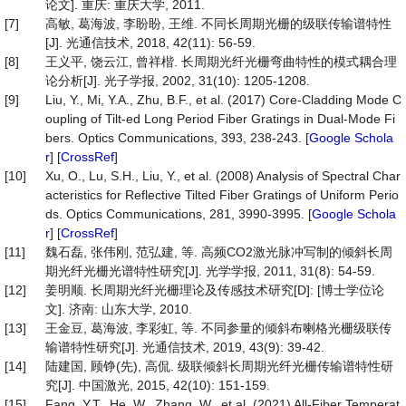
论文]. 重庆: 重庆大学, 2011.
[7]
高敏, 葛海波, 李盼盼, 王维. 不同长周期光栅的级联传输谱特性
[J]. 光通信技术, 2018, 42(11): 56-59.
[8]
王义平, 饶云江, 曾祥楷. 长周期光纤光栅弯曲特性的模式耦合理
论分析[J]. 光子学报, 2002, 31(10): 1205-1208.
[9]
Liu, Y., Mi, Y.A., Zhu, B.F., et al. (2017) Core-Cladding Mode C
oupling of Tilt-ed Long Period Fiber Gratings in Dual-Mode Fi
bers. Optics Communications, 393, 238-243. [
Google Schola
r
] [
CrossRef
]
[10]
Xu, O., Lu, S.H., Liu, Y., et al. (2008) Analysis of Spectral Char
acteristics for Reflective Tilted Fiber Gratings of Uniform Perio
ds. Optics Communications, 281, 3990-3995. [
Google Schola
r
] [
CrossRef
]
[11]
魏石磊, 张伟刚, 范弘建, 等. 高频CO2激光脉冲写制的倾斜长周
期光纤光栅光谱特性研究[J]. 光学学报, 2011, 31(8): 54-59.
[12]
姜明顺. 长周期光纤光栅理论及传感技术研究[D]: [博士学位论
文]. 济南: 山东大学, 2010.
[13]
王金豆, 葛海波, 李彩虹, 等. 不同参量的倾斜布喇格光栅级联传
输谱特性研究[J]. 光通信技术, 2019, 43(9): 39-42.
[14]
陆建国, 顾铮(先), 高侃. 级联倾斜长周期光纤光栅传输谱特性研
究[J]. 中国激光, 2015, 42(10): 151-159.
[15]
Fang, Y.T., He, W., Zhang, W., et al. (2021) All-Fiber Temperat