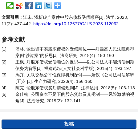
文章引用：
江未. 浅析破产案件中股东债权受偿顺序[J]. 法学, 2023,
11(2): 437-442.
https://doi.org/10.12677/OJLS.2023.112062
参考文献
[1]
潘林. 论出资不实股东债权的受偿顺位——对最高人民法院典型
案例“沙港案”的反思[J]. 法商研究, 2018(4): 150-160.
[2]
王枫. 对股东债权受偿顺位的反思——以公司法人不能清偿到期
债务为背景[J]. 福建论坛(人文社会科学版), 2015(4): 193-197.
[3]
冯卉. 关联交易公平性保障机制探讨——兼议《公司法司法解释
(五)》[J]. 生产力研究, 2020(4): 156-160.
[4]
陈克. 论股东债权劣后清偿规则[J]. 法律适用, 2018(5): 103-113.
[5]
余佳楠. 公司资本不足下的股东贷款及其规制——风险激励的视
角[J]. 法治研究, 2019(2): 132-141.
投稿