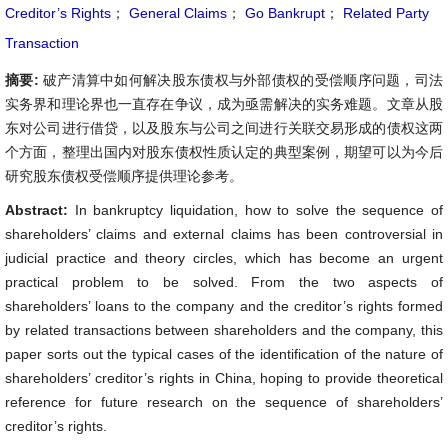
Creditor’s Rights
；
General Claims
；
Go Bankrupt
；
Related Party
Transaction
摘要:
破产清算中如何解决股东债权与外部债权的受偿顺序问题，司法
实务界和理论界也一直存在争议，成为亟需解决的实务难题。文章从股
东对公司进行借贷，以及股东与公司之间进行关联交易形成的债权这两
个方面，整理出国内对股东债权性质认定的典型案例，期望可以为今后
研究股东债权受偿顺序提供理论参考。
Abstract:
In bankruptcy liquidation, how to solve the sequence of
shareholders’ claims and external claims has been controversial in
judicial practice and theory circles, which has become an urgent
practical problem to be solved. From the two aspects of
shareholders’ loans to the company and the creditor’s rights formed
by related transactions between shareholders and the company, this
paper sorts out the typical cases of the identification of the nature of
shareholders’ creditor’s rights in China, hoping to provide theoretical
reference for future research on the sequence of shareholders’
creditor’s rights.