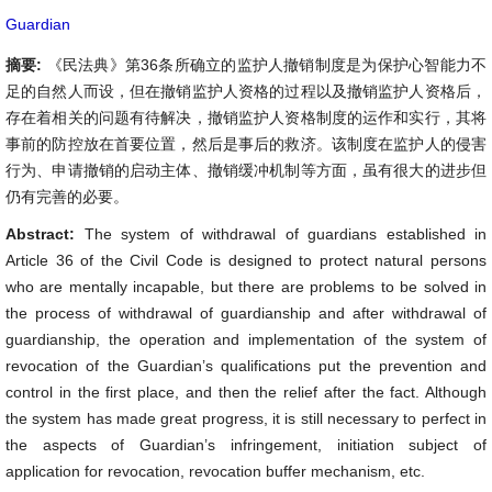
Guardian
摘要:
《民法典》第36条所确立的监护人撤销制度是为保护心智能力不
足的自然人而设，但在撤销监护人资格的过程以及撤销监护人资格后，
存在着相关的问题有待解决，撤销监护人资格制度的运作和实行，其将
事前的防控放在首要位置，然后是事后的救济。该制度在监护人的侵害
行为、申请撤销的启动主体、撤销缓冲机制等方面，虽有很大的进步但
仍有完善的必要。
Abstract:
The system of withdrawal of guardians established in
Article 36 of the Civil Code is designed to protect natural persons
who are mentally incapable, but there are problems to be solved in
the process of withdrawal of guardianship and after withdrawal of
guardianship, the operation and implementation of the system of
revocation of the Guardian’s qualifications put the prevention and
control in the first place, and then the relief after the fact. Although
the system has made great progress, it is still necessary to perfect in
the aspects of Guardian’s infringement, initiation subject of
application for revocation, revocation buffer mechanism, etc.