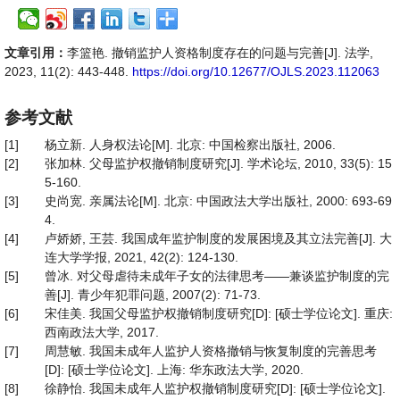
文章引用：
李篮艳. 撤销监护人资格制度存在的问题与完善[J]. 法学,
2023, 11(2): 443-448.
https://doi.org/10.12677/OJLS.2023.112063
参考文献
[1]
杨立新. 人身权法论[M]. 北京: 中国检察出版社, 2006.
[2]
张加林. 父母监护权撤销制度研究[J]. 学术论坛, 2010, 33(5): 15
5-160.
[3]
史尚宽. 亲属法论[M]. 北京: 中国政法大学出版社, 2000: 693-69
4.
[4]
卢娇娇, 王芸. 我国成年监护制度的发展困境及其立法完善[J]. 大
连大学学报, 2021, 42(2): 124-130.
[5]
曾冰. 对父母虐待未成年子女的法律思考——兼谈监护制度的完
善[J]. 青少年犯罪问题, 2007(2): 71-73.
[6]
宋佳美. 我国父母监护权撤销制度研究[D]: [硕士学位论文]. 重庆:
西南政法大学, 2017.
[7]
周慧敏. 我国未成年人监护人资格撤销与恢复制度的完善思考
[D]: [硕士学位论文]. 上海: 华东政法大学, 2020.
[8]
徐静怡. 我国未成年人监护权撤销制度研究[D]: [硕士学位论文].