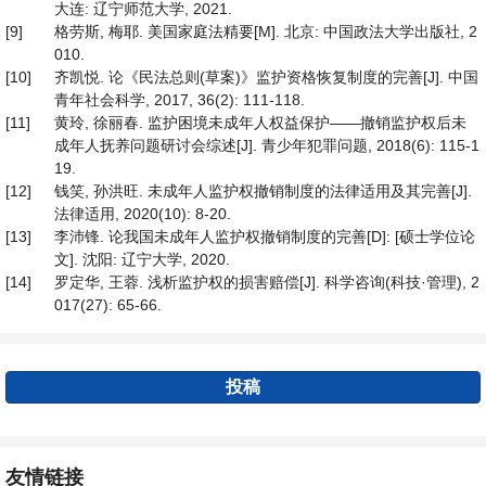
大连: 辽宁师范大学, 2021.
[9]
格劳斯, 梅耶. 美国家庭法精要[M]. 北京: 中国政法大学出版社, 2
010.
[10]
齐凯悦. 论《民法总则(草案)》监护资格恢复制度的完善[J]. 中国
青年社会科学, 2017, 36(2): 111-118.
[11]
黄玲, 徐丽春. 监护困境未成年人权益保护——撤销监护权后未
成年人抚养问题研讨会综述[J]. 青少年犯罪问题, 2018(6): 115-1
19.
[12]
钱笑, 孙洪旺. 未成年人监护权撤销制度的法律适用及其完善[J].
法律适用, 2020(10): 8-20.
[13]
李沛锋. 论我国未成年人监护权撤销制度的完善[D]: [硕士学位论
文]. 沈阳: 辽宁大学, 2020.
[14]
罗定华, 王蓉. 浅析监护权的损害赔偿[J]. 科学咨询(科技·管理), 2
017(27): 65-66.
投稿
友情链接