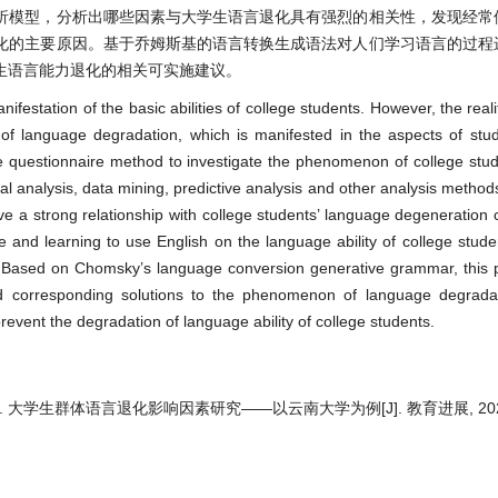
析模型，分析出哪些因素与大学生语言退化具有强烈的相关性，发现经常
化的主要原因。基于乔姆斯基的语言转换生成语法对人们学习语言的过程
生语言能力退化的相关可实施建议。
festation of the basic abilities of college students. However, the real
of language degradation, which is manifested in the aspects of stud
the questionnaire method to investigate the phenomenon of college stu
al analysis, data mining, predictive analysis and other analysis methods
e a strong relationship with college students’ language degeneration cor
e and learning to use English on the language ability of college stude
s. Based on Chomsky’s language conversion generative grammar, this 
rd corresponding solutions to the phenomenon of language degradat
revent the degradation of language ability of college students.
屏. 大学生群体语言退化影响因素研究——以云南大学为例[J]. 教育进展, 2023, 