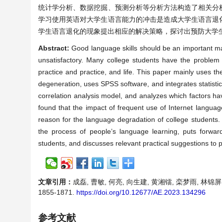
统计学分析、数据挖掘、预测分析等分析方法构造了相关分
学习使用英语对大学生语言能力的冲击是造成大学生语言退
学生语言退化的现象提出相应的解决策略，探讨出预防大学
Abstract:
Good language skills should be an important mani
unsatisfactory. Many college students have the problem 
practice and practice, and life. This paper mainly uses 
degeneration, uses SPSS software, and integrates statistic
correlation analysis model, and analyzes which factors hav
found that the impact of frequent use of Internet languag
reason for the language degradation of college student
the process of people’s language learning, puts forwa
students, and discusses relevant practical suggestions to p
文章引用：
成磊, 曹敏, 何亮, 向生建, 黄湘镭, 栾梦雨, 林锦
1855-1871.
https://doi.org/10.12677/AE.2023.134296
参考文献