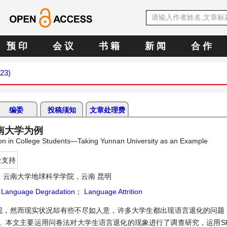
预 印
会 议
书 籍
新 闻
合 作
023)
编委
投稿须知
文章处理费
南大学为例
ion in College Students—Taking Yunnan University as an Example
金支持
：云南大学地球科学学院，云南 昆明
Language Degradation
；
Language Attrition
现，然而现实状况却有些不尽如人意，许多大学生都出现语言退化的问题
。本文主要运用问卷法对大学生语言退化的现象进行了调查研究，运用SP