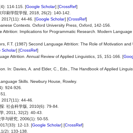
114-115. [
Google Scholar
] [
CrossRef
]
学报, 2018, 26(2): 140-142.
(11): 44-46. [
Google Scholar
] [
CrossRef
]
panese Contexts. Oxford University Press, Oxford, 142-156.
e Attrition: Implications for Programmatic Research. Modern Language 
rs, F.T. (1987) Second Language Attrition: The Role of Motivation and 
 Scholar
] [
CrossRef
]
age Attrition. Annual Review of Applied Linguistics, 15, 151-166. [
Goog
n. In: Davies, A. and Elder, C., Eds., The Handbook of Applied Linguist
 Language Skills. Newbury House, Rowley.
 924-926.
51.
7(11): 44-46.
会科学版, 2010(6): 79-84.
1, 32(2): 40-43.
究, 2006(1): 50-55.
33): 12-13. [
Google Scholar
] [
CrossRef
]
): 133-138.