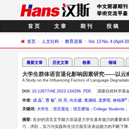
首 页
文 章
期 刊
投 稿
首页
人文社科
教育进展
Vol. 13 No. 4 (April 2
最新文章
历史文章
检索
领域
大学生群体语言退化影响因素研究——以云
A Study on the Influencing Factors of Language Degradat
DOI:
10.12677/AE.2023.134296
,
PDF
,
国家自然科学基
*
*
#
作者:
成 磊
,
曹 敏
,
何 亮
,
向生建
,
黄湘镭
,
栾梦雨
,
林锦屏
关键词:
大学生
；
语言退化
；
语言磨蚀
；
College Students
；
摘要:
良好的语言文字能力应该是大学生基本能力的重要体
习，求职，实习与实践和生活方面言语表达能力的不断下降