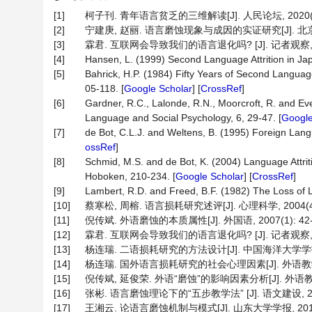
[1]
柯子刊. 青年语言贫乏的三维解读[J]. 人民论坛, 2020(4): 
[2]
宁建庚, 赵丽. 语言磨蚀现象与成因的实证研究[J]. 北京印刷学院
[3]
霖君. 互联网会导致我们的语言退化吗? [J]. 记者观察, 2017
[4]
Hansen, L. (1999) Second Language Attrition in Ja
[5]
Bahrick, H.P. (1984) Fifty Years of Second Languag
05-118. [
Google Scholar
] [
CrossRef
]
[6]
Gardner, R.C., Lalonde, R.N., Moorcroft, R. and Eve
Language and Social Psychology, 6, 29-47. [
Google
[7]
de Bot, C.L.J. and Weltens, B. (1995) Foreign Langu
ossRef
]
[8]
Schmid, M.S. and de Bot, K. (2004) Language Attritio
Hoboken, 210-234. [
Google Scholar
] [
CrossRef
]
[9]
Lambert, R.D. and Freed, B.F. (1982) The Loss of
[10]
蔡寒松, 周榕. 语言损耗研究述评[J]. 心理科学, 2004(4):
[11]
倪传斌. 外语磨蚀的本质属性[J]. 外国语, 2007(1): 42-
[12]
霖君. 互联网会导致我们的语言退化吗? [J]. 记者观察, 201
[13]
杨连瑞. 二语损耗研究的方法设计[J]. 中国海洋大学学报: 社
[14]
杨连瑞. 国外语言损耗研究的社会心理因素[J]. 外语教学, 201
[15]
倪传斌, 延俊荣. 外语“磨蚀”的影响因素分析[J]. 外语教学与研
[16]
张彬. 语言磨蚀理论下的“五步教学法” [J]. 语文建设, 2017(
[17]
王湘云. 论语言磨蚀机制与模式[J]. 山东大学学报, 2011(2