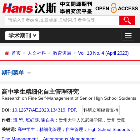
学术期刊
切
换
导
首页
人文社科
教育进展
Vol. 13 No. 4 (April 2023)
航
期刊菜单
高中学生精细化自主管理研究
Research on Fine Self-Management of Senior High School Students
DOI:
10.12677/AE.2023.134319
,
PDF
,
科研立项经费支持
作者:
班 堃
,
班虹龑
,
谢自兵
：贵州大学人民武装学院，贵州 贵阳
关键词:
高中学生
；
精细化管理
；
自主管理
；
High School Students
；
Fine Management
；
Autonomous Management