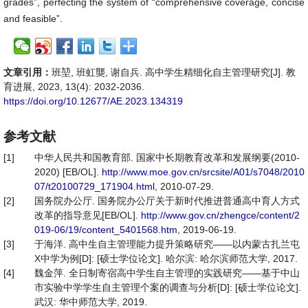
grades”, perfecting the system of “comprehensive coverage, concise
and feasible”.
文章引用：
班堃, 班虹龑, 谢自兵. 高中学生精细化自主管理研究[J]. 教
育进展, 2023, 13(4): 2032-2036.
https://doi.org/10.12677/AE.2023.134319
参考文献
[1]
中华人民共和国教育部. 国家中长期教育改革和发展纲要(2010-
2020) [EB/OL].
http://www.moe.gov.cn/srcsite/A01/s7048/2010
07/t20100729_171904.html
, 2010-07-29.
[2]
国务院办公厅. 国务院办公厅关于新时代推进普通高中育人方式
改革的指导意见[EB/OL].
http://www.gov.cn/zhengce/content/2
019-06/19/content_5401568.htm
, 2019-06-19.
[3]
于海洋. 高中生自主管理能力提升策略研究——以内蒙古扎兰屯
X中学为例[D]: [硕士学位论文]. 哈尔滨: 哈尔滨师范大学, 2017.
[4]
魏金萍. 全日制寄宿高中学生自主管理的实践研究——基于中山
市实验中学学生自主管理个案的调查与分析[D]: [硕士学位论文].
武汉: 华中师范大学, 2019.