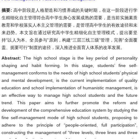
摘要:
高中阶段是人格塑造和习惯养成的关键时期，在这一阶段进行学
生精细化自主管理符合高中学生身心发展成熟的需要，是当前实施素质
教育和学校落实人本主义管理的需要，是管理高中学生的有效途径和未
来趋势。本文旨在通过研究高中学生精细化自主管理模式，提出要坚
持“以人为本、全员参与”原则，构建“三层三线三级”管理，完善“全面覆
盖、扼要可行”制度的途径，深入推进全面育人体系的改革发展。
Abstract:
The high school stage is the key period of personality
shaping and habit forming. In this stage, students’ fine self-
management conforms to the needs of high school students’ physical
and mental development, is the current implementation of quality
education and school implementation of humanistic management, is
an effective way to manage high school students and the future
trend. This paper aims to further promote the reform and
development of the comprehensive education system by studying the
fine self-management mode of high school students, proposing to
adhere to the principle of “people-oriented, full participation”,
constructing the management of “three levels, three lines and three