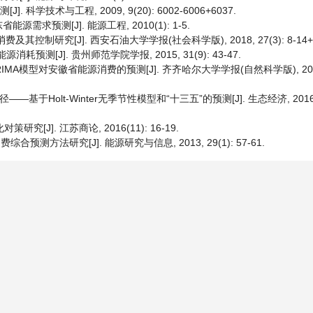
科学技术与工程, 2009, 9(20): 6002-6006+6037.
需求预测[J]. 能源工程, 2010(1): 1-5.
其控制研究[J]. 西安石油大学学报(社会科学版), 2018, 27(3): 8-14+
测[J]. 贵州师范学院学报, 2015, 31(9): 43-47.
IMA模型对安徽省能源消费的预测[J]. 齐齐哈尔大学学报(自然科学版), 2019, 3
Holt-Winter无季节性模型和“十三五”的预测[J]. 生态经济, 2016, 32
J]. 江苏商论, 2016(11): 16-19.
合预测方法研究[J]. 能源研究与信息, 2013, 29(1): 57-61.