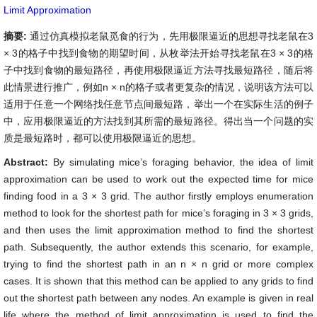
Limit Approximation
摘要:
通过仿真模拟老鼠觅食的行为，先用极限逼近的思想寻找老鼠在3
× 3的格子中找到食物的期望时间，从枚举法开始寻找老鼠在3 × 3的格
子中找到食物的最短路径，再使用极限逼近方法寻找最短路径，随后将
此情景进行推广，例如n × n的格子或者更复杂的情况，说明该方法可以
适用于任意一个网络找任意节点间最短路，举出一个在实际生活的例子
中，应用极限逼近的方法找到其所需的最短路径。得出当一个问题的实
质是最短路时，都可以使用极限逼近的思想。
Abstract:
By simulating mice’s foraging behavior, the idea of limit
approximation can be used to work out the expected time for mice
finding food in a 3 × 3 grid. The author firstly employs enumeration
method to look for the shortest path for mice’s foraging in 3 × 3 grids,
and then uses the limit approximation method to find the shortest
path. Subsequently, the author extends this scenario, for example,
trying to find the shortest path in an n × n grid or more complex
cases. It is shown that this method can be applied to any grids to find
out the shortest path between any nodes. An example is given in real
life where the method of limit approximation is used to find the