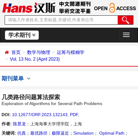
学术期刊
切
换
导
首页
数学与物理
运筹与模糊学
航
Vol. 13 No. 2 (April 2023)
期刊菜单
几类路径问题算法探索
Exploration of Algorithms for Several Path Problems
DOI:
10.12677/ORF.2023.132143
,
PDF
,
作者:
陈昱龙
：上海海事大学理学院，上海
关键词:
仿真
；
最优路径
；
极限逼近
；
Simulation
；
Optimal Path
；