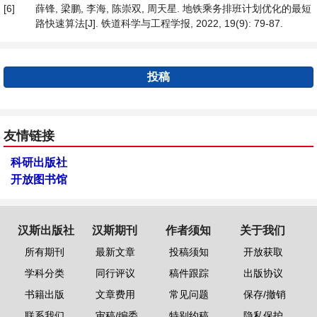
[6]
薛锋, 梁鹏, 李海, 陈崇双, 周天星. 地铁乘务排班计划优化的最短
路快速算法[J]. 铁道科学与工程学报, 2022, 19(9): 79-87.
投稿
友情链接
科研出版社
开放图书馆
汉斯出版社
汉斯期刊
作者须知
关于我们
所有期刊
最新文章
投稿须知
开放获取
学科分类
同行评议
稿件跟踪
出版协议
书籍出版
文章费用
常见问题
保存/撤销
联系我们
审稿/编委
特别约稿
隐私保护