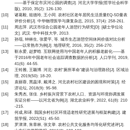
——基于保定市滨河公园的调查[J]. 河北大学学报(哲学社会科学
版), 2010, 35(2): 126-130.
[10]
诸葛毅, 俎德玲, 王小同. 农村社区老年居民生活质量EQ-5D量表
评价分析[J]. 中华物理医学与康复杂志, 2015, 37(4): 258-261.
[11]
周志萍. 武汉市综合公园老年人游憩行为研究[D]: [硕士学位论
文]. 武汉: 华中科技大学, 2013.
[12]
孙琨, 钟林生, 张爱平, 等. 城市生态游憩空间休闲价值对比分析
——以常熟市为例[J]. 地理研究, 2016, 35(2): 256-270.
[13]
靳永爱, 赵梦晗. 互联网使用与中国老年人的积极老龄化——基
于2016年中国老年社会追踪调查数据的分析[J]. 人口学刊, 2019,
41(6): 44-55.
[14]
王铃雅, 王颖博. 河北: 农村“厕所革命”建设与治理路径[J]. 区域治
理, 2019(50): 18-20.
[15]
袁丽蓉, 黑蕊泽, 戴溥之. 河北农村社区建设的困境和对策[J]. 经
济论坛, 2018(9): 95-98.
[16]
朱秀杰, 张佳. 乡村振兴背景下农村人口、资源与环境协调发展
实证分析——以河北省为例[J]. 湖北农业科学, 2022, 61(8): 210
-215.
[17]
何成,和译. 我国乡村社区环境适老性研究进展与框架构建[J]. 建
筑学报, 2022(S1): 45-50.
[18]
罗津津, 朱章林, 张文举. 农村公共文化服务均等化研究述评[J].