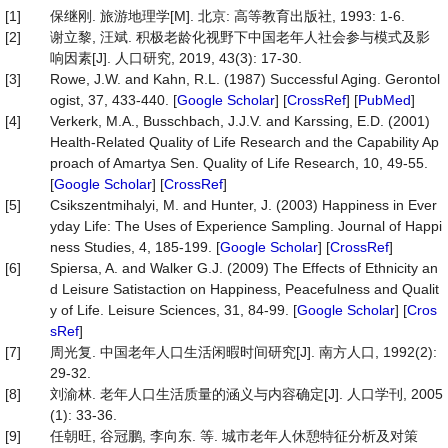
[1]
保继刚. 旅游地理学[M]. 北京: 高等教育出版社, 1993: 1-6.
[2]
谢立黎, 汪斌. 积极老龄化视野下中国老年人社会参与模式及影
响因素[J]. 人口研究, 2019, 43(3): 17-30.
[3]
Rowe, J.W. and Kahn, R.L. (1987) Successful Aging. Gerontol
ogist, 37, 433-440. [
Google Scholar
] [
CrossRef
] [
PubMed
]
[4]
Verkerk, M.A., Busschbach, J.J.V. and Karssing, E.D. (2001)
Health-Related Quality of Life Research and the Capability Ap
proach of Amartya Sen. Quality of Life Research, 10, 49-55.
[
Google Scholar
] [
CrossRef
]
[5]
Csikszentmihalyi, M. and Hunter, J. (2003) Happiness in Ever
yday Life: The Uses of Experience Sampling. Journal of Happi
ness Studies, 4, 185-199. [
Google Scholar
] [
CrossRef
]
[6]
Spiersa, A. and Walker G.J. (2009) The Effects of Ethnicity an
d Leisure Satistaction on Happiness, Peacefulness and Qualit
y of Life. Leisure Sciences, 31, 84-99. [
Google Scholar
] [
Cros
sRef
]
[7]
周光复. 中国老年人口生活闲暇时间研究[J]. 南方人口, 1992(2):
29-32.
[8]
刘渝林. 老年人口生活质量的涵义与内容确定[J]. 人口学刊, 2005
(1): 33-36.
[9]
任朝旺, 谷冠鹏, 李向东. 等. 城市老年人休憩特征分析及对策