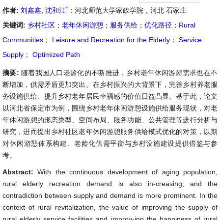
*
作者:
刘鑫鑫
,
沈和江
：河北师范大学家政学院，河北 石家庄
关键词:
乡村社区
；
老年休闲游憩
；
服务供给
；
优化路径
；
Rural
Communities
；
Leisure and Recreation for the Elderly
；
Service
Supply
；
Optimized Path
摘要:
随着我国人口老龄化的不断推进，乡村老年休闲游憩需求也在不
断增加，供需矛盾更加突出。在乡村振兴的大背景下，完善乡村养老服
务设施供给、提升乡村老年居民幸福感的价值日益凸显。基于此，论文
以河北省保定市为例，围绕乡村老年休闲游憩设施供给服务现状，对老
年休闲游憩的形态类型、空间布局、服务功能、公共管理等进行分析与
研究，进而提出乡村社区老年休闲游憩服务供给模式优化的对策，以期
对休闲游憩体系构建、老龄化供需平衡与乡村设施建设提供借鉴与参
考。
Abstract:
With the continuous development of aging population,
rural elderly recreation demand is also in-creasing, and the
contradiction between supply and demand is more prominent. In the
context of rural revitalization, the value of improving the supply of
rural elderly service facilities and improv-ing the happiness of rural