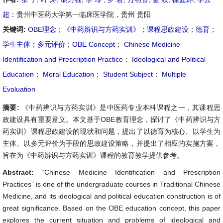
超
：贵州中医药大学第一临床医学院，贵州 贵阳
关键词:
OBE理念
；
《中药辨识与方药实训》
；
课程思政建设
；
德育
；
学生主体
；
多元评价
；
OBE Concept
；
Chinese Medicine
Identification and Prescription Practice
；
Ideological and Political
Education
；
Moral Education
；
Student Subject
；
Multiple
Evaluation
摘要:
《中药辨识与方药实训》是中医药专业本科课程之一，其课程思
政建设具有重要意义。本文基于OBE教育理念，探讨了《中药辨识与方
药实训》课程思政建设的现状和问题，提出了以德育为核心、以学生为
主体、以多元评价为手段的思政建设策略，并提出了相应的实施方案，
旨在为《中药辨识与方药实训》课程的教育教学提供参考。
Abstract:
“Chinese Medicine Identification and Prescription
Practices” is one of the undergraduate courses in Traditional Chinese
Medicine, and its ideological and political education construction is of
great significance. Based on the OBE education concept, this paper
explores the current situation and problems of ideological and