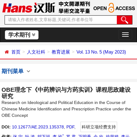
学术期刊
切
换
导
首页
人文社科
教育进展
Vol. 13 No. 5 (May 2023)
航
期刊菜单
OBE理念下《中药辨识与方药实训》课程思政建设
研究
Research on Ideological and Political Education in the Course of
Chinese Medicine Identification and Prescription Practice under the
OBE Concept
DOI:
10.12677/AE.2023.135378
,
PDF
,
科研立项经费支持
*
作者:
张 宁
,
叶 涛
,
胡万福
,
李 玲
,
罗 君
,
万明香
,
金 欣
,
徐莛婷
,
李云