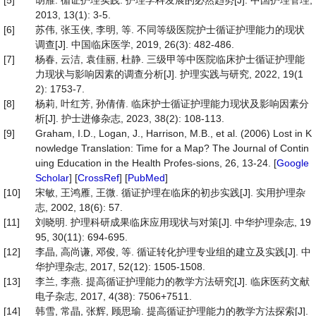
[5]
胡雁. 循证护理实践: 护理学科发展的必然趋势[J]. 中国护理管理,
2013, 13(1): 3-5.
[6]
苏伟, 张玉侠, 李明, 等. 不同等级医院护士循证护理能力的现状
调查[J]. 中国临床医学, 2019, 26(3): 482-486.
[7]
杨春, 云洁, 袁佳丽, 杜静. 三级甲等中医院临床护士循证护理能
力现状与影响因素的调查分析[J]. 护理实践与研究, 2022, 19(1
2): 1753-7.
[8]
杨莉, 叶红芳, 孙倩倩. 临床护士循证护理能力现状及影响因素分
析[J]. 护士进修杂志, 2023, 38(2): 108-113.
[9]
Graham, I.D., Logan, J., Harrison, M.B., et al. (2006) Lost in K
nowledge Translation: Time for a Map? The Journal of Contin
uing Education in the Health Profes-sions, 26, 13-24. [
Google
Scholar
] [
CrossRef
] [
PubMed
]
[10]
宋敏, 王鸿雁, 王微. 循证护理在临床的初步实践[J]. 实用护理杂
志, 2002, 18(6): 57.
[11]
刘晓明. 护理科研成果临床应用现状与对策[J]. 中华护理杂志, 19
95, 30(11): 694-695.
[12]
李晶, 高尚谦, 邓俊, 等. 循证转化护理专业组的建立及实践[J]. 中
华护理杂志, 2017, 52(12): 1505-1508.
[13]
李兰, 李燕. 提高循证护理能力的教学方法研究[J]. 临床医药文献
电子杂志, 2017, 4(38): 7506+7511.
[14]
韩雪, 常晶, 张辉, 顾思瑜. 提高循证护理能力的教学方法探索[J].