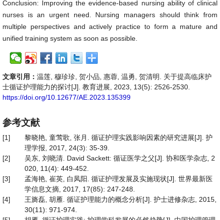
Conclusion: Improving the evidence-based nursing ability of clinical
nurses is an urgent need. Nursing managers should think from
multiple perspectives and actively practice to form a mature and
unified training system as soon as possible.
文章引用：
温莲, 穆珍珍, 贺小品, 惠蓉, 温勇, 贺清明. 关于提高临床护
士循证护理能力的探讨[J]. 教育进展, 2023, 13(5): 2526-2530.
https://doi.org/10.12677/AE.2023.135399
参考文献
[1]
黎晓艳, 童莺歌, 张月. 循证护理实践影响因素的研究进展[J]. 护
理学报, 2017, 24(3): 35-39.
[2]
吴东, 刘晓清. David Sackett: 循证医学之父[J]. 协和医学杂志, 2
020, 11(4): 449-452.
[3]
孟海艳, 崔英, 白凤阳. 循证护理发展及实施现状[J]. 世界最新医
学信息文摘, 2017, 17(85): 247-248.
[4]
王旖磊, 胡雁. 循证护理能力的概念分析[J]. 护士进修杂志, 2015,
30(11): 971-974.