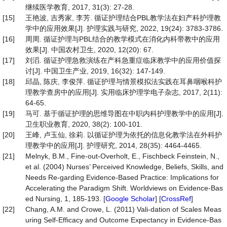
继续医学教育, 2017, 31(3): 27-28.
[15]
王艳波, 吉秀家, 李芳. 循证护理结合PBL教学法在妇产科护理教
学中的应用效果[J]. 护理实践与研究, 2022, 19(24): 3783-3786.
[16]
周周. 循证护理与PBL结合的教学模式在消化内科带教中的应用
效果[J]. 中国农村卫生, 2020, 12(20): 67.
[17]
刘滔. 循证护理急救演练在产科急重症临床教学中的应用价值探
讨[J]. 中国卫生产业, 2019, 16(32): 147-149.
[18]
邱晶, 陈庆, 李俊萍. 循证护理与情景模拟法实践在耳鼻咽喉科护
理教学查房中的应用[J]. 实用临床护理学电子杂志, 2017, 2(11):
64-65.
[19]
马可. 基于循证护理的思维导图在中职内科护理教学中的应用[J].
卫生职业教育, 2020, 38(2): 100-101.
[20]
王峰, 卢玉仙, 徐莉. 以循证护理为依托的信息化教学法在外科护
理教学中的应用[J]. 护理研究, 2014, 28(35): 4464-4465.
[21]
Melnyk, B.M., Fine-out-Overholt, E., Fischbeck Feinstein, N.,
et al. (2004) Nurses’ Perceived Knowledge, Beliefs, Skills, and
Needs Re-garding Evidence-Based Practice: Implications for
Accelerating the Paradigm Shift. Worldviews on Evidence-Bas
ed Nursing, 1, 185-193. [
Google Scholar
] [
CrossRef
]
[22]
Chang, A.M. and Crowe, L. (2011) Vali-dation of Scales Meas
uring Self-Efficacy and Outcome Expectancy in Evidence-Bas