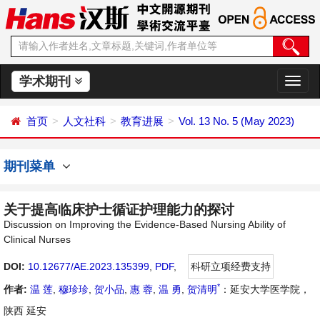
学术期刊
切
换
导
首页
人文社科
教育进展
Vol. 13 No. 5 (May 2023)
航
期刊菜单
关于提高临床护士循证护理能力的探讨
Discussion on Improving the Evidence-Based Nursing Ability of
Clinical Nurses
DOI:
10.12677/AE.2023.135399
,
PDF
,
科研立项经费支持
*
作者:
温 莲
,
穆珍珍
,
贺小品
,
惠 蓉
,
温 勇
,
贺清明
：延安大学医学院，
陕西 延安