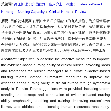
关键词:
循证护理
；
护理能力
；
临床护士
；
综述
；
Evidence-Based
Nursing
；
Nursing Capacity
；
Clinical Nurse
；
Review
摘要:
目的简述提高临床护士循证护理能力的有效措施，为护理管理者
培养循证护理人才提供思路和参考。方法通过系统分析，综述提高临床
护士循证护理能力的措施。结果提供了四个方面的建议，包括理解循证
护理能力的概念和内涵、注重教学与培训、提升护士自身素养与能力、
合理分配人力资源。结论提高临床护士循证护理能力已是迫切需要，护
理管理者应从多方面思考并积极实践，尽早形成成熟统一的培养体系。
Abstract:
Objective: To describe the effective measures to improve
the evidence-based nursing ability of clinical nurses, providing ideas
and references for nursing managers to cultivate evidence-based
nursing talents. Method: Summarize measures to improve the
evidence-based nursing ability of clinical nurses through systematic
analysis. Results: Four suggestions were provided, including under-
standing the concept and connotation of evidence-based nursing
ability, emphasizing teaching and training, improving nurses’ own
literacy and abilities, and allocating human resources reasonably.