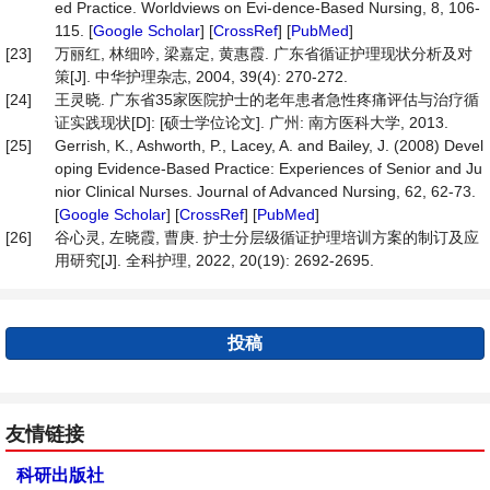
ed Practice. Worldviews on Evi-dence-Based Nursing, 8, 106-
115. [
Google Scholar
] [
CrossRef
] [
PubMed
]
[23]
万丽红, 林细吟, 梁嘉定, 黄惠霞. 广东省循证护理现状分析及对
策[J]. 中华护理杂志, 2004, 39(4): 270-272.
[24]
王灵晓. 广东省35家医院护士的老年患者急性疼痛评估与治疗循
证实践现状[D]: [硕士学位论文]. 广州: 南方医科大学, 2013.
[25]
Gerrish, K., Ashworth, P., Lacey, A. and Bailey, J. (2008) Devel
oping Evidence-Based Practice: Experiences of Senior and Ju
nior Clinical Nurses. Journal of Advanced Nursing, 62, 62-73.
[
Google Scholar
] [
CrossRef
] [
PubMed
]
[26]
谷心灵, 左晓霞, 曹庚. 护士分层级循证护理培训方案的制订及应
用研究[J]. 全科护理, 2022, 20(19): 2692-2695.
投稿
友情链接
科研出版社