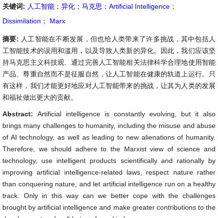
关键词:
人工智能
；
异化
；
马克思
；
Artificial Intelligence
；
Dissimilation
；
Marx
摘要:
人工智能在不断发展，但也给人类带来了许多挑战，其中包括人
工智能技术的误用和滥用，以及导致人类新的异化。因此，我们应该坚
持马克思主义科技观、通过完善人工智能相关法律科学合理地使用智能
产品、尊重自然而不是征服自然，让人工智能在健康的轨道上运行。只
有这样，我们才能更好地应对人工智能带来的挑战，让其为人类的发展
和福祉做出更大的贡献。
Abstract:
Artificial intelligence is constantly evolving, but it also
brings many challenges to humanity, including the misuse and abuse
of AI technology, as well as leading to new alienations of humanity.
Therefore, we should adhere to the Marxist view of science and
technology, use intelligent products scientifically and rationally by
improving artificial intelligence-related laws, respect nature rather
than conquering nature, and let artificial intelligence run on a healthy
track. Only in this way can we better cope with the challenges
brought by artificial intelligence and make greater contributions to the