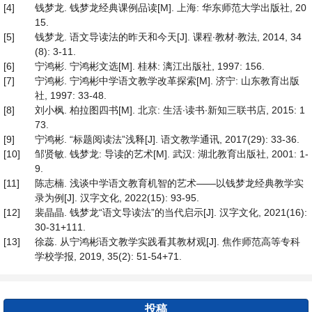
[4]
钱梦龙. 钱梦龙经典课例品读[M]. 上海: 华东师范大学出版社, 20
15.
[5]
钱梦龙. 语文导读法的昨天和今天[J]. 课程∙教材∙教法, 2014, 34
(8): 3-11.
[6]
宁鸿彬. 宁鸿彬文选[M]. 桂林: 漓江出版社, 1997: 156.
[7]
宁鸿彬. 宁鸿彬中学语文教学改革探索[M]. 济宁: 山东教育出版
社, 1997: 33-48.
[8]
刘小枫. 柏拉图四书[M]. 北京: 生活∙读书∙新知三联书店, 2015: 1
73.
[9]
宁鸿彬. “标题阅读法”浅释[J]. 语文教学通讯, 2017(29): 33-36.
[10]
邹贤敏. 钱梦龙: 导读的艺术[M]. 武汉: 湖北教育出版社, 2001: 1-
9.
[11]
陈志楠. 浅谈中学语文教育机智的艺术——以钱梦龙经典教学实
录为例[J]. 汉字文化, 2022(15): 93-95.
[12]
裴晶晶. 钱梦龙“语文导读法”的当代启示[J]. 汉字文化, 2021(16):
30-31+111.
[13]
徐蕊. 从宁鸿彬语文教学实践看其教材观[J]. 焦作师范高等专科
学校学报, 2019, 35(2): 51-54+71.
投稿