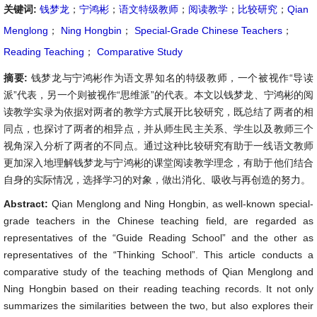
关键词:
钱梦龙
；
宁鸿彬
；
语文特级教师
；
阅读教学
；
比较研究
；
Qian
Menglong
；
Ning Hongbin
；
Special-Grade Chinese Teachers
；
Reading Teaching
；
Comparative Study
摘要:
钱梦龙与宁鸿彬作为语文界知名的特级教师，一个被视作“导读
派”代表，另一个则被视作“思维派”的代表。本文以钱梦龙、宁鸿彬的阅
读教学实录为依据对两者的教学方式展开比较研究，既总结了两者的相
同点，也探讨了两者的相异点，并从师生民主关系、学生以及教师三个
视角深入分析了两者的不同点。通过这种比较研究有助于一线语文教师
更加深入地理解钱梦龙与宁鸿彬的课堂阅读教学理念，有助于他们结合
自身的实际情况，选择学习的对象，做出消化、吸收与再创造的努力。
Abstract:
Qian Menglong and Ning Hongbin, as well-known special-
grade teachers in the Chinese teaching field, are regarded as
representatives of the “Guide Reading School” and the other as
representatives of the “Thinking School”. This article conducts a
comparative study of the teaching methods of Qian Menglong and
Ning Hongbin based on their reading teaching records. It not only
summarizes the similarities between the two, but also explores their