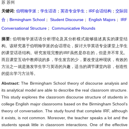
苏 苏州
关键词:
伯明翰学派
；
学生话语
；
英语专业学生
；
IRF会话结构
；
交际回
合
；
Birmingham School
；
Student Discourse
；
English Majors
；
IRF
Conversational Structure
；
Communicative Rounds
摘要:
伯明翰学派话语分析理论及其分析模式能够描述真实的课堂结
构。该研究基于伯明翰学派的会话理论，探讨大学英语专业课堂上学生
的课堂话语结构。研究发现完整的IRF虽然是存在的，但是并不常见。
而且课堂互动中教师说的多，学生发言的少，要改变这种现状，有效的
方法之一就是激发学生学习英语的兴趣，适当的调节课堂内容，创造性
的提出学习方法等。
Abstract:
The Birmingham School theory of discourse analysis and
its analytical model are able to describe the real classroom structure.
This study explores the classroom discourse structure of students in
college English major classrooms based on the Birmingham School’s
theory of conversation. The study found that complete IRF, although
it exists, is not common. Moreover, the teacher speaks a lot and the
students speak little in classroom interactions. One of the effective