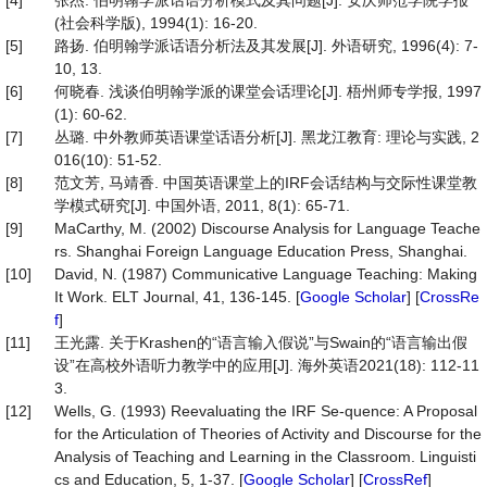
[4]
张杰. 伯明翰学派话语分析模式及其问题[J]. 安庆师范学院学报
(社会科学版), 1994(1): 16-20.
[5]
路扬. 伯明翰学派话语分析法及其发展[J]. 外语研究, 1996(4): 7-
10, 13.
[6]
何晓春. 浅谈伯明翰学派的课堂会话理论[J]. 梧州师专学报, 1997
(1): 60-62.
[7]
丛璐. 中外教师英语课堂话语分析[J]. 黑龙江教育: 理论与实践, 2
016(10): 51-52.
[8]
范文芳, 马靖香. 中国英语课堂上的IRF会话结构与交际性课堂教
学模式研究[J]. 中国外语, 2011, 8(1): 65-71.
[9]
MaCarthy, M. (2002) Discourse Analysis for Language Teache
rs. Shanghai Foreign Language Education Press, Shanghai.
[10]
David, N. (1987) Communicative Language Teaching: Making
It Work. ELT Journal, 41, 136-145. [
Google Scholar
] [
CrossRe
f
]
[11]
王光露. 关于Krashen的“语言输入假说”与Swain的“语言输出假
设”在高校外语听力教学中的应用[J]. 海外英语2021(18): 112-11
3.
[12]
Wells, G. (1993) Reevaluating the IRF Se-quence: A Proposal
for the Articulation of Theories of Activity and Discourse for the
Analysis of Teaching and Learning in the Classroom. Linguisti
cs and Education, 5, 1-37. [
Google Scholar
] [
CrossRef
]