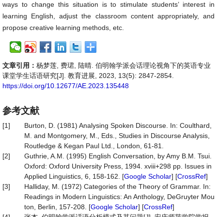
ways to change this situation is to stimulate students’ interest in
learning English, adjust the classroom content appropriately, and
propose creative learning methods, etc.
文章引用：
杨梦莲, 费珺, 陆晴. 伯明翰学派会话理论视角下的英语专业
课堂学生话语研究[J]. 教育进展, 2023, 13(5): 2847-2854.
https://doi.org/10.12677/AE.2023.135448
参考文献
[1]
Burton, D. (1981) Analysing Spoken Discourse. In: Coulthard,
M. and Montgomery, M., Eds., Studies in Discourse Analysis,
Routledge & Kegan Paul Ltd., London, 61-81.
[2]
Guthrie, A.M. (1995) English Conversation, by Amy B.M. Tsui.
Oxford: Oxford University Press, 1994. xviii+298 pp. Issues in
Applied Linguistics, 6, 158-162. [
Google Scholar
] [
CrossRef
]
[3]
Halliday, M. (1972) Categories of the Theory of Grammar. In:
Readings in Modern Linguistics: An Anthology, DeGruyter Mou
ton, Berlin, 157-208. [
Google Scholar
] [
CrossRef
]