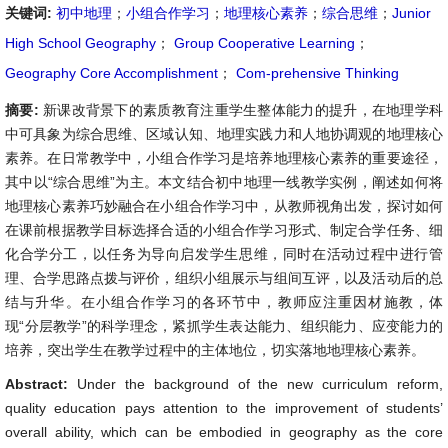
关键词:
初中地理
；
小组合作学习
；
地理核心素养
；
综合思维
；
Junior
High School Geography
；
Group Cooperative Learning
；
Geography Core Accomplishment
；
Com-prehensive Thinking
摘要:
新课改背景下的素质教育注重学生整体能力的提升，在地理学科
中可具象为综合思维、区域认知、地理实践力和人地协调观的地理核心
素养。在日常教学中，小组合作学习是培养地理核心素养的重要途径，
其中以“综合思维”为主。本文结合初中地理一线教学实例，阐述如何将
地理核心素养巧妙融合在小组合作学习中，从教师视角出发，探讨如何
在课前根据教学目标选择合适的小组合作学习形式、制定合学任务、细
化合学分工，以任务为导向启发学生思维，同时在活动过程中进行管
理、合学思路点拨与评价，组织小组展示与组间互评，以及活动后的总
结与升华。在小组合作学习的各环节中，教师应注重因材施教，体
现“分层教学”的科学理念，紧抓学生表达能力、组织能力、应变能力的
培养，突出学生在教学过程中的主体地位，切实落地地理核心素养。
Abstract:
Under the background of the new curriculum reform,
quality education pays attention to the improvement of students’
overall ability, which can be embodied in geography as the core