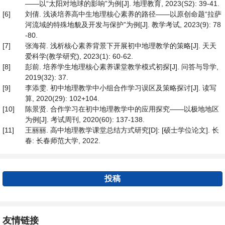
——以“太阳对地球的影响”为例[J]. 地理教育, 2023(S2): 39-41.
[6]
刘倩. 浅谈培养高中生地理核心素养的路径——以原创命题“拉萨
河流域的特殊地貌及开发与保护”为例[J]. 教学考试, 2023(9): 78
-80.
[7]
张海荷. 浅析核心素养背景下开展初中地理教学的策略[J]. 天天
爱科学(教学研究), 2023(1): 60-62.
[8]
彭前. 培养学生地理核心素养课堂教学模式初探[J]. 问答与导学,
2019(32): 37.
[9]
李添雯. 初中地理教学中小组合作学习误区及策略探讨[J]. 读写
算, 2020(29): 102+104.
[10]
陈景贤. 合作学习在初中地理教学中的应用探究——以极地地区
为例[J]. 考试周刊, 2020(60): 137-138.
[11]
王丽丽. 高中地理教学课堂总结方式研究[D]: [硕士学位论文]. 长
春: 长春师范大学, 2022.
投稿
友情链接