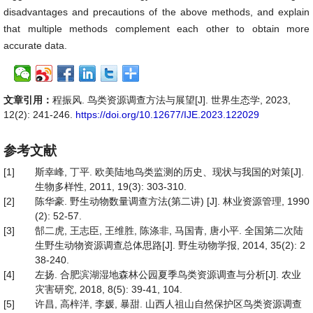
disadvantages and precautions of the above methods, and explain
that multiple methods complement each other to obtain more
accurate data.
文章引用：
程振风. 鸟类资源调查方法与展望[J]. 世界生态学, 2023,
12(2): 241-246.
https://doi.org/10.12677/IJE.2023.122029
参考文献
[1]
斯幸峰, 丁平. 欧美陆地鸟类监测的历史、现状与我国的对策[J].
生物多样性, 2011, 19(3): 303-310.
[2]
陈华豪. 野生动物数量调查方法(第二讲) [J]. 林业资源管理, 1990
(2): 52-57.
[3]
郜二虎, 王志臣, 王维胜, 陈涤非, 马国青, 唐小平. 全国第二次陆
生野生动物资源调查总体思路[J]. 野生动物学报, 2014, 35(2): 2
38-240.
[4]
左扬. 合肥滨湖湿地森林公园夏季鸟类资源调查与分析[J]. 农业
灾害研究, 2018, 8(5): 39-41, 104.
[5]
许昌, 高梓洋, 李媛, 暴甜. 山西人祖山自然保护区鸟类资源调查