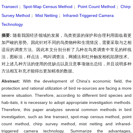
Transect
；
Spot-Map Census Method
；
Point Count Method
；
Chirp
Survey Method
；
Mist Netting
；
Infrared-Triggered Camera
Technology
摘要:
随着我国经济领域的发展，鸟类资源的保护和合理利用面临着更
加严峻的形势。因此针对不同的鸟类物种和生境情况，需要采取与之相
适应的调查方法。因此本文分别分析了几种在鸟类调查中常见的样线
法，图标法，样点法，鸣叫调查法，网捕法和红外触发相机陷阱技术。
对上述几种方法的使用的优缺点以及注意事项做出总结，并且说明多种
方法相互补充才能得出更加精准的数据。
Abstract:
With the development of China's economic field, the
protection and rational utilization of bird re-sources are facing a more
severe situation. Therefore, according to different bird species and
hab-itats, it is necessary to adopt appropriate investigation methods.
Therefore, this paper analyzes several common methods in bird
investigation, such as line transect, spot-map census method, point
count method, chirp survey method, mist netting and infrared-
triggered camera technology. Summarize the advantages,