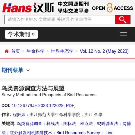
学术期刊
切
换
导
首页
生命科学
世界生态学
Vol. 12 No. 2 (May 2023)
航
期刊菜单
鸟类资源调查方法与展望
Survey Methods and Prospects of Bird Resources
DOI:
10.12677/IJE.2023.122029
,
PDF
,
作者:
程振风
：浙江师范大学生命科学学院，浙江 金华
关键词:
鸟类资源调查
；
样线法
；
图标法
；
样点法
；
鸣叫调查法
；
网捕
法
；
红外触发相机陷阱技术
；
Bird Resources Survey
；
Line