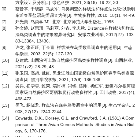
方案设计及分析[J]. 绿色科技, 2021, 23(18): 19-22, 30.
[6]
蔡音亭, 干晓静, 马志军. 鸟类调查的样线法和样点法比较:以崇明
东滩春季盐沼鸟类调查为例[J]. 生物多样性, 2010, 18(1): 44-49.
[7]
郑光美. 鸟类学[M]. 北京: 北京师范大学出版社, 1995.
[8]
孙文婷, 赵思琪, 马莉丽, 刘垚, 李忠秋. Distance在样线法和样点
法鸟类调查中的结果差异研究[J]. 安徽农业科学, 2012(27): 133
83-13384, 13436.
[9]
许龙, 张正旺, 丁长青. 样线法在鸟类数量调查中的运用[J]. 生态
学杂志, 2003, 22(5): 127-130.
[10]
赵建武. 山西汾河上游自然保护区鸟类多样性调查[J]. 山西林业,
2021(z2): 28-29, 48.
[11]
张卫国, 高超, 戴红. 黑龙江胜山国家级自然保护区春季鸟类资源
调查[J]. 黑河学院学报, 2021, 12(9): 186-188.
[12]
吴兵, 初雯雯, 甄荣, 端肖楠, 冯锦, 陈刚, 初红军. 新疆布尔根河狸
国家级自然保护区两栖和爬行动物多样性[J]. 四川动物, 2017(4),
468-473.
[13]
吴飞, 杨晓君. 样点法在森林鸟类调查中的运用[J]. 生态学杂志, 2
008, 27(12): 2240-2244.
[14]
Edwards, D.K., Dorsey, G.L. and Crawford, J.A. (1981) A Com
parison of Three Avian Census Methods. Studies in Avian Biol
ogy, 6, 170-176.