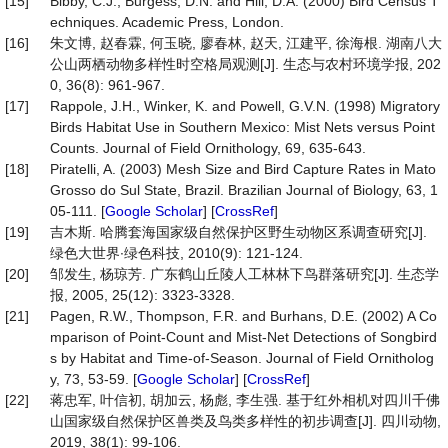
[15]
Bibby, C.J., Burgess, D.N. and Hill, D.A. (2000) Bird Census T
echniques. Academic Press, London.
[16]
朱文博, 赵春霖, 何玉晓, 廖春林, 赵天, 江建平, 徐海根. 湖南八大
公山两栖动物多样性时空格局观测[J]. 生态与农村环境学报, 202
0, 36(8): 961-967.
[17]
Rappole, J.H., Winker, K. and Powell, G.V.N. (1998) Migratory
Birds Habitat Use in Southern Mexico: Mist Nets versus Point
Counts. Journal of Field Ornithology, 69, 635-643.
[18]
Piratelli, A. (2003) Mesh Size and Bird Capture Rates in Mato
Grosso do Sul State, Brazil. Brazilian Journal of Biology, 63, 1
05-111. [
Google Scholar
] [
CrossRef
]
[19]
吉木斯. 哈腾套海国家级自然保护区野生动物区系调查研究[J].
绿色大世界∙绿色科技, 2010(9): 121-124.
[20]
邹发生, 杨琼芳. 广东鹤山丘陵人工林林下鸟群落研究[J]. 生态学
报, 2005, 25(12): 3323-3328.
[21]
Pagen, R.W., Thompson, F.R. and Burhans, D.E. (2002) A Co
mparison of Point-Count and Mist-Net Detections of Songbird
s by Habitat and Time-of-Season. Journal of Field Ornitholog
y, 73, 53-59. [
Google Scholar
] [
CrossRef
]
[22]
蒋忠军, 叶信初, 胡加云, 杨彪, 李生强. 基于红外相机对四川千佛
山国家级自然保护区兽类及鸟类多样性的初步调查[J]. 四川动物,
2019, 38(1): 99-106.