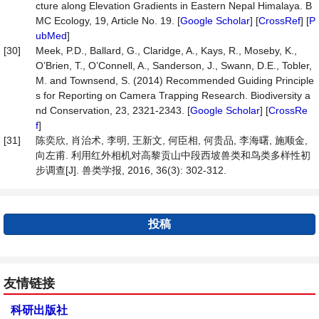
cture along Elevation Gradients in Eastern Nepal Himalaya. B
MC Ecology, 19, Article No. 19. [
Google Scholar
] [
CrossRef
] [
P
ubMed
]
[30]
Meek, P.D., Ballard, G., Claridge, A., Kays, R., Moseby, K.,
O’Brien, T., O’Connell, A., Sanderson, J., Swann, D.E., Tobler,
M. and Townsend, S. (2014) Recommended Guiding Principle
s for Reporting on Camera Trapping Research. Biodiversity a
nd Conservation, 23, 2321-2343. [
Google Scholar
] [
CrossRe
f
]
[31]
陈奕欣, 肖治术, 李明, 王新文, 何臣相, 何贵品, 李海曙, 施顺金,
向左甫. 利用红外相机对高黎贡山中段西坡兽类和鸟类多样性初
步调查[J]. 兽类学报, 2016, 36(3): 302-312.
投稿
友情链接
科研出版社