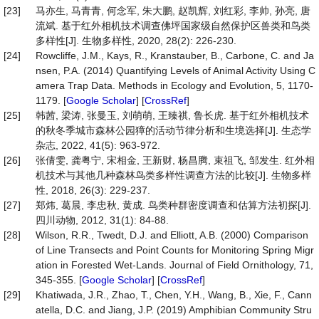
[23]
马亦生, 马青青, 何念军, 朱大鹏, 赵凯辉, 刘红彩, 李帅, 孙亮, 唐
流斌. 基于红外相机技术调查佛坪国家级自然保护区兽类和鸟类
多样性[J]. 生物多样性, 2020, 28(2): 226-230.
[24]
Rowcliffe, J.M., Kays, R., Kranstauber, B., Carbone, C. and Ja
nsen, P.A. (2014) Quantifying Levels of Animal Activity Using C
amera Trap Data. Methods in Ecology and Evolution, 5, 1170-
1179. [
Google Scholar
] [
CrossRef
]
[25]
韩茜, 梁涛, 张曼玉, 刘萌萌, 王臻祺, 鲁长虎. 基于红外相机技术
的秋冬季城市森林公园獐的活动节律分析和生境选择[J]. 生态学
杂志, 2022, 41(5): 963-972.
[26]
张倩雯, 龚粤宁, 宋相金, 王新财, 杨昌腾, 束祖飞, 邹发生. 红外相
机技术与其他几种森林鸟类多样性调查方法的比较[J]. 生物多样
性, 2018, 26(3): 229-237.
[27]
郑炜, 葛晨, 李忠秋, 黄成. 鸟类种群密度调查和估算方法初探[J].
四川动物, 2012, 31(1): 84-88.
[28]
Wilson, R.R., Twedt, D.J. and Elliott, A.B. (2000) Comparison
of Line Transects and Point Counts for Monitoring Spring Migr
ation in Forested Wet-Lands. Journal of Field Ornithology, 71,
345-355. [
Google Scholar
] [
CrossRef
]
[29]
Khatiwada, J.R., Zhao, T., Chen, Y.H., Wang, B., Xie, F., Cann
atella, D.C. and Jiang, J.P. (2019) Amphibian Community Stru