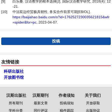
[9]
白乐桑. 汉语教学的根本选择[J]. 国际汉语教学研究, 2018(4): 12
-21.
[10]
中法双边经贸极具韧性, 务实合作前景可期[EB/OL].
https://baijiahao.baidu.com/s?id=1762527230035621815&wfr
=spider&for=pc
, 2023-04-07.
投稿
友情链接
科研出版社
开放图书馆
汉斯出版社
汉斯期刊
作者须知
关于我们
所有期刊
最新文章
投稿须知
开放获取
学科分类
同行评议
稿件跟踪
出版协议