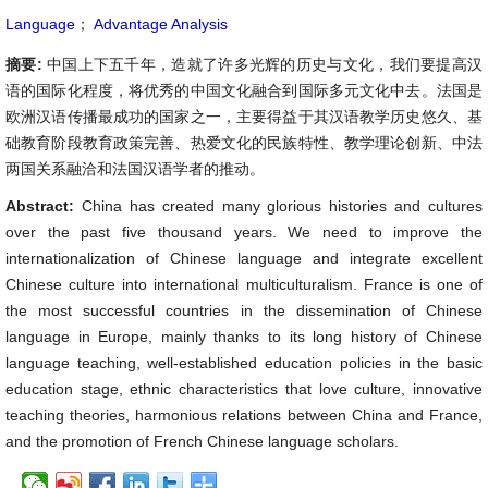
Language
；
Advantage Analysis
摘要:
中国上下五千年，造就了许多光辉的历史与文化，我们要提高汉
语的国际化程度，将优秀的中国文化融合到国际多元文化中去。法国是
欧洲汉语传播最成功的国家之一，主要得益于其汉语教学历史悠久、基
础教育阶段教育政策完善、热爱文化的民族特性、教学理论创新、中法
两国关系融洽和法国汉语学者的推动。
Abstract:
China has created many glorious histories and cultures
over the past five thousand years. We need to improve the
internationalization of Chinese language and integrate excellent
Chinese culture into international multiculturalism. France is one of
the most successful countries in the dissemination of Chinese
language in Europe, mainly thanks to its long history of Chinese
language teaching, well-established education policies in the basic
education stage, ethnic characteristics that love culture, innovative
teaching theories, harmonious relations between China and France,
and the promotion of French Chinese language scholars.