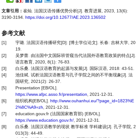
文章引用：
崔灿. 法国汉语传播优势分析[J]. 教育进展, 2023, 13(6):
3190-3194.
https://doi.org/10.12677/AE.2023.136502
参考文献
[1]
宇璐. 法国汉语传播研究[D]: [博士学位论文]. 长春: 吉林大学, 20
19.
[2]
吴梦蕾. 由法国中文国际班管窥当代法国外语教育政策的特点[J].
语言教育, 2020, 8(1): 76-83.
[3]
白乐桑. 法国汉语教育的起源与发展[J]. 国际汉语, 2018: 43-51.
[4]
池佳斌. 试析法国汉语教育与孔子学院之间的不平衡现象[J]. 法
国研究, 2021(2): 26-37.
[5]
Presentation [EB/OL].
https://www.afpc.asso.fr/presentation
, 2021-12-31.
[6]
组织机构[EB/OL].
http://www.ouhanhui.eu/?page_id=1823%E
2%8C%A9=zh
, 2021-12-31.
[7]
education.gouv.fr (法国国家教育部) [EB/OL].
https://www.education.gouv.fr/
, 2021-12-31.
[8]
白乐桑. 法国汉语教学的现状 教学标准 学科建设[J]. 孔子学院, 2
013(3): 44-49.