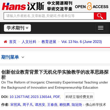
学术期刊
切
换
导
首页
人文社科
教育进展
Vol. 13 No. 6 (June 2023)
航
期刊菜单
创新创业教育背景下无机化学实验教学的改革思路探
析
On The Reform of Inorganic Chemistry Experimental Teaching under
the Background of Innovation and Entrepreneurship Education
DOI:
10.12677/AE.2023.136544
,
PDF
,
科研立项经费支持
作者:
宋照风
,
周子凡
,
谭杰安
,
王春燕
,
赖悦腾
,
陆冠尧
：佛山科学技术