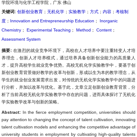
学院环境与化学工程学院，广东 佛山
关键词:
创新创业教育
；
无机化学
；
实验教学
；
方式
；
内容
；
考核制
度
；
Innovation and Entrepreneurship Education
；
Inorganic
Chemistry
；
Experimental Teaching
；
Method
；
Content
；
Assessment System
摘要:
在激烈的就业竞争环境下，高校在人才培养中要注重转变人才培
养理念，创新人才培养模式，通过培养具备创新创业能力的高质量人
才，提升高校学生就业竞争优势。高校无机化学实验教学中，要基于创
新创业教育背景做好教学的改革与创新，形成以生为本的教学理念，从
学生的就业创业发展需求出发，对传统的无机化学实验教学中的问题进
行分析，并加以改革与优化。基于此，文章立足创新创业教育背景，分
析了当前高校无机化学实验教学中存在的问题，进而具体探讨了无机化
学实验教学改革与创新的策略。
Abstract:
In the fierce employment competition, universities should
pay attention to changing the concept of talent cultivation, innovating
talent cultivation models and enhancing the competitive advantage of
university students in employment by cultivating high-quality talents