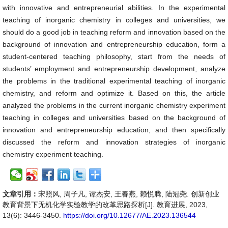
with innovative and entrepreneurial abilities. In the experimental
teaching of inorganic chemistry in colleges and universities, we
should do a good job in teaching reform and innovation based on the
background of innovation and entrepreneurship education, form a
student-centered teaching philosophy, start from the needs of
students’ employment and entrepreneurship development, analyze
the problems in the traditional experimental teaching of inorganic
chemistry, and reform and optimize it. Based on this, the article
analyzed the problems in the current inorganic chemistry experiment
teaching in colleges and universities based on the background of
innovation and entrepreneurship education, and then specifically
discussed the reform and innovation strategies of inorganic
chemistry experiment teaching.
文章引用：
宋照风, 周子凡, 谭杰安, 王春燕, 赖悦腾, 陆冠尧. 创新创业
教育背景下无机化学实验教学的改革思路探析[J]. 教育进展, 2023,
13(6): 3446-3450.
https://doi.org/10.12677/AE.2023.136544