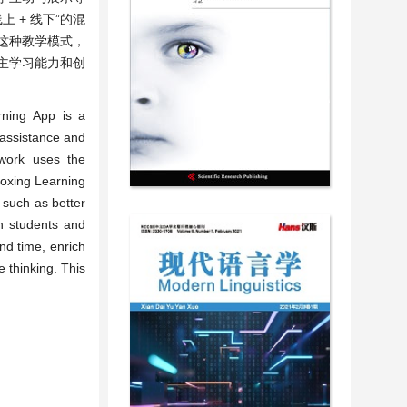
 + 线下”的混
这种教学模式，
主学习能力和创
rning App is a
 assistance and
 work uses the
aoxing Learning
s such as better
en students and
nd time, enrich
e thinking. This