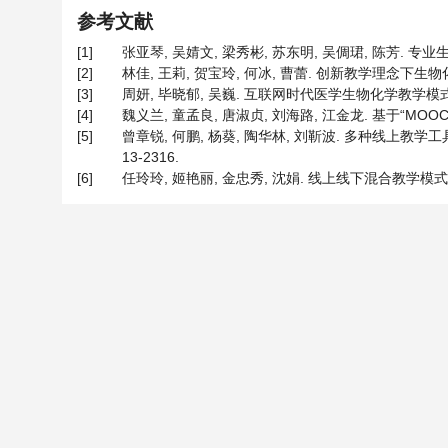
参考文献
[1]
张亚琴, 吴婧文, 梁秀彬, 苏东明, 吴倜珺, 陈芳. 专业生物
[2]
林佳, 王莉, 贺宝玲, 何冰, 曹蕾. 创新教学理念下生物化学
[3]
周妍, 毕晓郁, 吴巍. 互联网时代医学生物化学教学模式的创新[J
[4]
魏义兰, 童孟良, 唐淑贞, 刘海路, 江金龙. 基于“MOOC
[5]
曾章锐, 何鹏, 杨葵, 陶华林, 刘靳波. 多种线上教学工
13-2316.
[6]
任玲玲, 姬艳丽, 金忠秀, 沈娟. 线上线下混合教学模式在“卫生