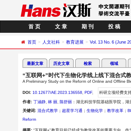
首 页
文 章
期 刊
投 稿
首页
人文社科
教育进展
Vol. 13 No. 6 (June 2
最新文章
历史文章
检索
领域
“互联网+”时代下生物化学线上线下混合式
A Preliminary Study on the Reform of Online and Offline Bl
DOI:
10.12677/AE.2023.136558
,
PDF
,
科研立项经费支
作者:
丁涵静
,
林 丽
,
陈舒丽
：湖北科技学院基础医学院，湖北
关键词:
混合式教学
；
超星学习通
；
生物化学
；
教学改革
；
B
Reform
摘要:
“互联网+”教育目前已经成为教学改革的重要方向。