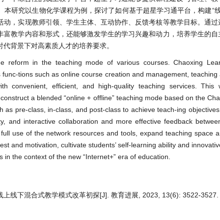
本研究以生物化学课程为例，探讨了如何基于超星学习通平台，构建“线上
活动，实现教师引领、学生主体、互动协作、反馈考核等教学目标。通过
丰富教学内容和形式，还能够激发学生的学习兴趣和动力，培养学生的自
时代背景下对高素质人才的培养要求。
 the reform in the teaching mode of various courses. Chaoxing Lea
us func-tions such as online course creation and management, teaching
ith convenient, efficient, and high-quality teaching services. This
construct a blended “online + offline” teaching mode based on the Ch
ch as pre-class, in-class, and post-class to achieve teach-ing objective
lity, and interactive collaboration and more effective feedback betwe
ull use of the network resources and tools, expand teaching space a
est and motivation, cultivate students’ self-learning ability and innovativ
s in the context of the new “Internet+” era of education.
下混合式教学模式改革初探[J]. 教育进展, 2023, 13(6): 3522-3527.