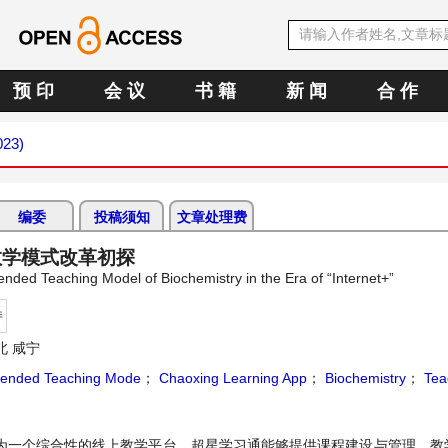
预 印
会 议
书 籍
新 闻
合 作
023)
编委
投稿须知
文章处理费
教学模式改革初探
ended Teaching Model of Biochemistry in the Era of “Internet+”
持
 咸宁
lended Teaching Mode
；
Chaoxing Learning App
；
Biochemistry
；
Tea
作为一个综合性的线上教学平台，超星学习通能够提供课程建设与管理、教