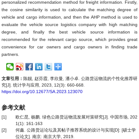
personalized recommendation method for freight information. Firstly,
the cosine similarity is used to calculate the matching degree of
vehicle and cargo information, and then the AHP method is used to
evaluate the vehicle source logistics company with high matching
degree, and finally the best vehicle source information is
recommended for the relevant cargo source, which provides great
convenience for car owners and cargo owners in finding trade
partners.
文章引用：
陈靓, 赵芬霞, 李欣曼, 潘小卓. 公路货运物流的个性化推荐研
究[J]. 统计学与应用, 2023, 12(3): 660-668.
https://doi.org/10.12677/SA.2023.123070
参考文献
[1]
欧仁昆, 杨鹏. 绿色公路货运物流发展对策研究[J]. 中国市场, 202
1(1): 161-163
[2]
何鑫. 公路货运论坛及其帖子推荐系统的设计与实现[D]: [硕士学
位论文]. 南京: 南京大学, 2019.