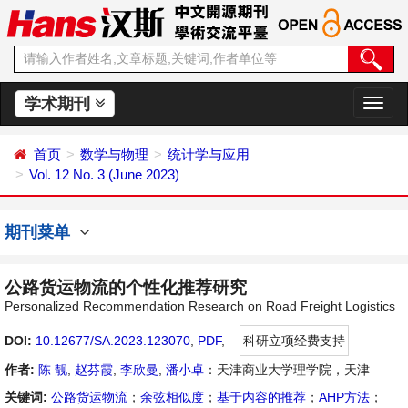
学术期刊
切
换
导
首页
数学与物理
统计学与应用
航
Vol. 12 No. 3 (June 2023)
期刊菜单
公路货运物流的个性化推荐研究
Personalized Recommendation Research on Road Freight Logistics
DOI:
10.12677/SA.2023.123070
,
PDF
,
科研立项经费支持
作者:
陈 靓
,
赵芬霞
,
李欣曼
,
潘小卓
：天津商业大学理学院，天津
关键词:
公路货运物流
；
余弦相似度
；
基于内容的推荐
；
AHP方法
；