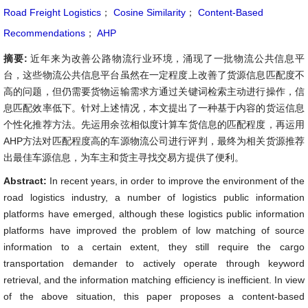
Road Freight Logistics
；
Cosine Similarity
；
Content-Based
Recommendations
；
AHP
摘要:
近年来为改善公路物流行业环境，涌现了一批物流公共信息平
台，这些物流公共信息平台虽然在一定程度上改善了货源信息匹配度不
高的问题，但仍需要货物运输需求方通过关键词检索主动进行操作，信
息匹配效率低下。针对上述情况，本文提出了一种基于内容的货运信息
个性化推荐方法。先运用余弦相似度计算车货信息的匹配程度，再运用
AHP方法对匹配程度高的车源物流公司进行评判，最终为相关货源推荐
出最佳车源信息，为车主和货主寻找交易方提供了便利。
Abstract:
In recent years, in order to improve the environment of the
road logistics industry, a number of logistics public information
platforms have emerged, although these logistics public information
platforms have improved the problem of low matching of source
information to a certain extent, they still require the cargo
transportation demander to actively operate through keyword
retrieval, and the information matching efficiency is inefficient. In view
of the above situation, this paper proposes a content-based