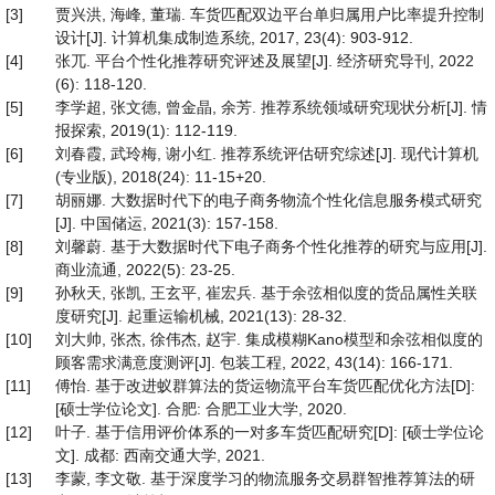
[3]
贾兴洪, 海峰, 董瑞. 车货匹配双边平台单归属用户比率提升控制
设计[J]. 计算机集成制造系统, 2017, 23(4): 903-912.
[4]
张兀. 平台个性化推荐研究评述及展望[J]. 经济研究导刊, 2022
(6): 118-120.
[5]
李学超, 张文德, 曾金晶, 余芳. 推荐系统领域研究现状分析[J]. 情
报探索, 2019(1): 112-119.
[6]
刘春霞, 武玲梅, 谢小红. 推荐系统评估研究综述[J]. 现代计算机
(专业版), 2018(24): 11-15+20.
[7]
胡丽娜. 大数据时代下的电子商务物流个性化信息服务模式研究
[J]. 中国储运, 2021(3): 157-158.
[8]
刘馨蔚. 基于大数据时代下电子商务个性化推荐的研究与应用[J].
商业流通, 2022(5): 23-25.
[9]
孙秋天, 张凯, 王玄平, 崔宏兵. 基于余弦相似度的货品属性关联
度研究[J]. 起重运输机械, 2021(13): 28-32.
[10]
刘大帅, 张杰, 徐伟杰, 赵宇. 集成模糊Kano模型和余弦相似度的
顾客需求满意度测评[J]. 包装工程, 2022, 43(14): 166-171.
[11]
傅怡. 基于改进蚁群算法的货运物流平台车货匹配优化方法[D]:
[硕士学位论文]. 合肥: 合肥工业大学, 2020.
[12]
叶子. 基于信用评价体系的一对多车货匹配研究[D]: [硕士学位论
文]. 成都: 西南交通大学, 2021.
[13]
李蒙, 李文敬. 基于深度学习的物流服务交易群智推荐算法的研