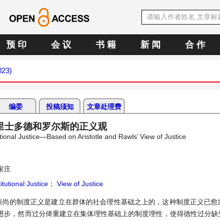
预 印
会 议
书 籍
新 闻
合 作
023)
编委
投稿须知
文章处理费
里士多德和罗尔斯的正义观
tional Justice—Based on Aristotle and Rawls’ View of Justice
家庄
itutional Justice
；
View of Justice
崇尚的制度正义是建立在群体的社会理性基础之上的，这种制度正义已愈
进步，然而过分倚重建立在集体理性基础上的制度理性，使得德性过分缺