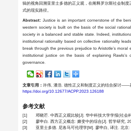
辑的视角回溯亚里士多德的正义观，在阐释罗尔斯社会制度
式的现实路径。
Abstract:
Justice is an important cornerstone of the ben
western society is built on the basis of the social rational
society in a balanced and stable state. Indeed, institutio
institutional rationality based on collective rationality lead
break through the previous prejudice to Aristotle’s moral 
institutional justice on the basis of explaining Rawls’s
governance.
文章引用：
许伟, 潘浩. 德性正义和制度正义的结合探讨——基于亚里士
https://doi.org/10.12677/ACPP.2023.126188
参考文献
[1]
邓晓芒. 中西正义观比较[J]. 华中科技大学学报(社会科学版), 
[2]
廖申白. 西方正义概念: 嬗变中的综合[J]. 哲学研究, 2002, 
[3]
亚里士多德. 尼各马可伦理学[M]. 廖申白, 译注. 北京: 商务印书