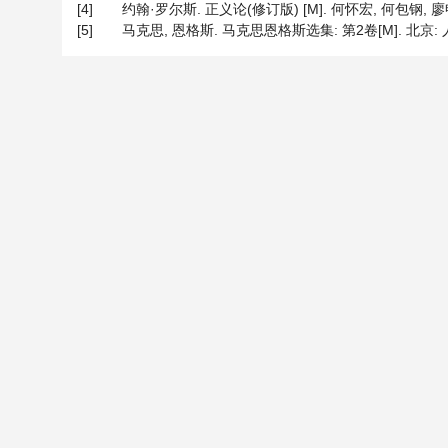
[4]
约翰·罗尔斯. 正义论(修订版) [M]. 何怀宏, 何包钢, 廖申白
[5]
马克思, 恩格斯. 马克思恩格斯选集: 第2卷[M]. 北京: 人民