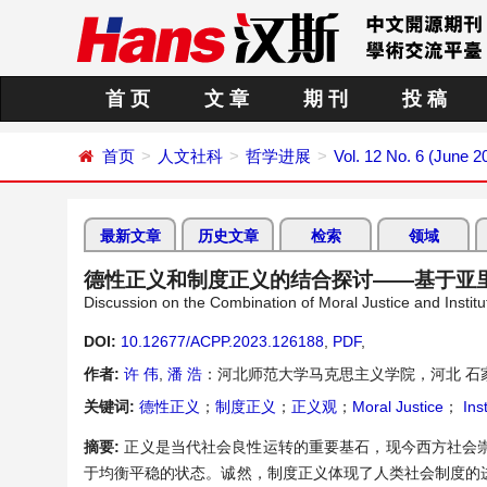
首 页
文 章
期 刊
投 稿
首页
人文社科
哲学进展
Vol. 12 No. 6 (June 2
最新文章
历史文章
检索
领域
德性正义和制度正义的结合探讨——基于亚
Discussion on the Combination of Moral Justice and Institu
DOI:
10.12677/ACPP.2023.126188
,
PDF
,
作者:
许 伟
,
潘 浩
：河北师范大学马克思主义学院，河北 石
关键词:
德性正义
；
制度正义
；
正义观
；
Moral Justice
；
Inst
摘要:
正义是当代社会良性运转的重要基石，现今西方社会
于均衡平稳的状态。诚然，制度正义体现了人类社会制度的