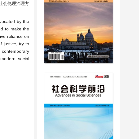
社会伦理治理方
dvocated by the
iled to make the
ive reliance on
 justice, try to
th contemporary
r modern social