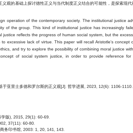
正义观的基础上探讨德性正义与当代制度正义结合的可能性，是探索现代
ign operation of the contemporary society. The institutional justice a
ity of the group. This kind of institutional justice has increasingly fa
nal justice reflects the progress of human social system, but the excess
s to excessive lack of virtue. This paper will recall Aristotle’s concept of
ethics, and try to explore the possibility of combining moral justice wi
 concept of social system justice, in order to provide reference fo
多德和罗尔斯的正义观[J]. 哲学进展, 2023, 12(6): 1106-1110.
2015, 29(1): 60-69.
37(11): 60-80.
馆, 2003: 1, 20, 141, 143.